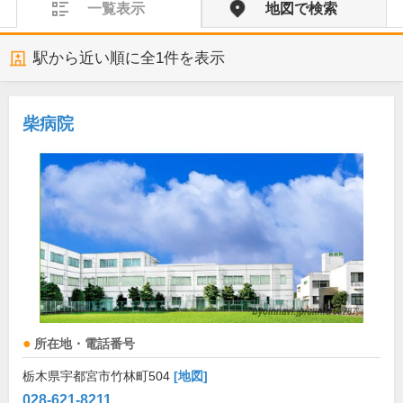
一覧表示
地図で検索
駅から近い順に全
1
件を表示
柴病院
所在地・電話番号
栃木県宇都宮市竹林町504
[地図]
028-621-8211