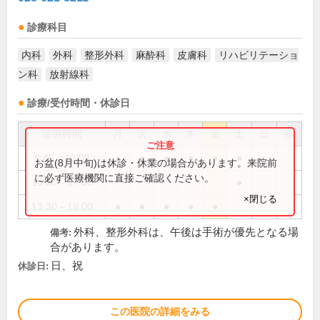
診療科目
内科
外科
整形外科
麻酔科
皮膚科
リハビリテーショ
ン科
放射線科
診療/受付時間・休診日
診療時間
月
火
水
木
金
土
日
祝
8:45～12:00
●
●
●
●
●
●
お盆(8月中旬)は休診・休業の場合があります。来院前
に必ず医療機関に直接ご確認ください。
13:30～17:00
●
×閉じる
13:30～19:00
●
●
●
●
●
外科、整形外科は、午後は手術が優先となる場
備考:
合があります。
日、祝
休診日:
この医院の詳細をみる