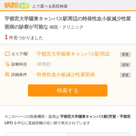
病院なび
人で選べる医院検索
宇都宮大学陽東キャンパス駅周辺の特発性血小板減少性紫
斑病の診察が可能な
病院・クリニック
1
件見つかりました
宇都宮大学陽東キャンパス駅周辺
エリア/駅
変更
(未指定)
診療科目
追加
特発性血小板減少性紫斑病
詳細条件
変更
検索する
※このページの医療機関・薬局は
宇都宮大学陽東キャンパス駅(芳賀・宇都宮
LRT)
を中心に直線距離の近い順で表示されています