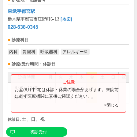
所在地・電話番号
東武宇都宮駅
栃木県宇都宮市江野町6-13
[地図]
028-638-0345
診療科目
内科
胃腸科
呼吸器科
アレルギー科
診療/受付時間・休診日
診療時間
月
火
水
木
金
土
日
祝
9:00～12:00
●
●
●
●
●
お盆(8月中旬)は休診・休業の場合があります。来院前
に必ず医療機関に直接ご確認ください。
14:00～18:00
●
●
●
●
●
×閉じる
土、日、祝
休診日:
初診受付