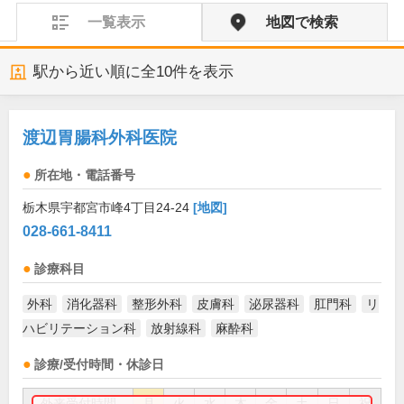
一覧表示
地図で検索
駅から近い順に全
10
件を表示
渡辺胃腸科外科医院
所在地・電話番号
栃木県宇都宮市峰4丁目24-24
[地図]
028-661-8411
診療科目
外科
消化器科
整形外科
皮膚科
泌尿器科
肛門科
リ
ハビリテーション科
放射線科
麻酔科
診療/受付時間・休診日
外来受付時間
月
火
水
木
金
土
日
祝