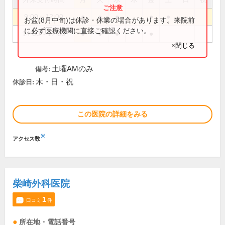
9:00～12:00
●
●
●
●
●
お盆(8月中旬)は休診・休業の場合があります。来院前
に必ず医療機関に直接ご確認ください。
14:00～17:00
●
●
●
●
×閉じる
土曜AMのみ
備考:
木・日・祝
休診日:
この医院の詳細をみる
※
アクセス数
柴崎外科医院
1
口コミ
件
所在地・電話番号