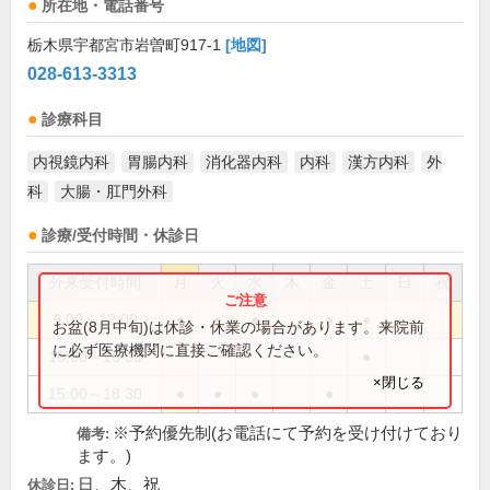
所在地・電話番号
栃木県宇都宮市岩曽町917-1
[地図]
028-613-3313
診療科目
内視鏡内科
胃腸内科
消化器内科
内科
漢方内科
外
科
大腸・肛門外科
診療/受付時間・休診日
外来受付時間
月
火
水
木
金
土
日
祝
9:00～12:00
●
●
●
●
●
お盆(8月中旬)は休診・休業の場合があります。来院前
に必ず医療機関に直接ご確認ください。
15:00～16:30
●
×閉じる
15:00～18:30
●
●
●
●
※予約優先制(お電話にて予約を受け付けており
備考:
ます。)
日、木、祝
休診日: