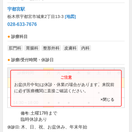
宇都宮駅
栃木県宇都宮市城東2丁目13-3
[地図]
028-633-7676
診療科目
肛門科
胃腸科
整形外科
皮膚科
内科
診療/受付時間・休診日
診療時間
月
火
水
木
金
土
日
祝
9:00～12:00
●
●
●
●
●
お盆(8月中旬)は休診・休業の場合があります。来院前
に必ず医療機関に直接ご確認ください。
14:30～17:00
●
×閉じる
14:30～18:00
●
●
●
●
土曜17時まで
備考:
臨時休診あり
木、日、祝、お盆休み、年末年始
休診日: