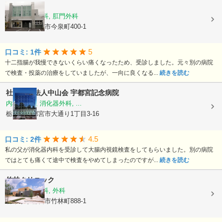
ほりえ医院
外科, 胃腸内科, 肛門外科
栃木県宇都宮市今泉町400-1
5
口コミ: 1件
十二指腸が我慢できないくらい痛くなったため、受診しました。元々別の病院
で検査・投薬の治療をしていましたが、一向に良くなる...
続きを読む
社会医療法人中山会
宇都宮記念病院
内科, 外科, 消化器外科, ...
栃木県宇都宮市大通り1丁目3-16
4.5
口コミ: 2件
私の父が消化器内科を受診して大腸内視鏡検査をしてもらいました。別の病院
ではとても痛くて途中で検査をやめてしまったのですが...
続きを読む
竹林クリニック
胃腸科, 肛門科, 外科
栃木県宇都宮市竹林町888-1