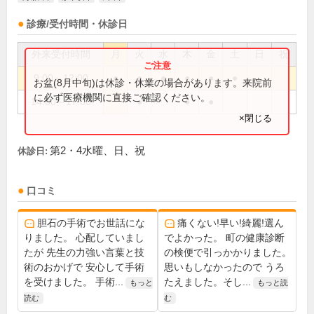
診療/受付時間・休診日
外来受付時間
月
火
水
木
金
土
日
祝
9:00～12:00
●
●
●
●
●
●
お盆(8月中旬)は休診・休業の場合があります。来院前
に必ず医療機関に直接ご確認ください。
14:00～17:00
●
●
●
×閉じる
第2・4水曜、日、祝
休診日:
口コミ
胆石の手術でお世話にな
痛くない!早い!綺麗!選ん
りました。 心配していまし
でよかった。 町の健康診断
たが 先生の力強い言葉と技
の検便で引っかかりました。
術のおかげで 安心して手術
思いもしなかったので うろ
を受けました。 手術...
たえました。そし...
もっと
もっと読
読む
む