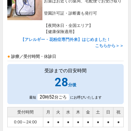
お薬はお近くの薬局、宅配便でお受け取り
登園許可証・診断書も発行可
【夜間休日・全国エリア】
【健康保険適用】
【アレルギー・花粉症専門外来】はじめました！
こちらから＞＞
診療／受付時間・休診日
受診までの目安時間
28
分後
20
52
時
分ごろ
最短
にお呼びいたします
受付時間
月
火
水
木
金
土
日
祝
0:00～24:00
●
●
●
●
●
●
●
●