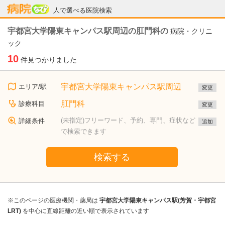
病院なび
人で選べる医院検索
宇都宮大学陽東キャンパス駅周辺の肛門科の
病院・クリニ
ック
10
件見つかりました
宇都宮大学陽東キャンパス駅周辺
エリア/駅
変更
肛門科
診療科目
変更
(未指定)フリーワード、予約、専門、症状など
詳細条件
追加
で検索できます
検索する
※このページの医療機関・薬局は
宇都宮大学陽東キャンパス駅(芳賀・宇都宮
LRT)
を中心に直線距離の近い順で表示されています