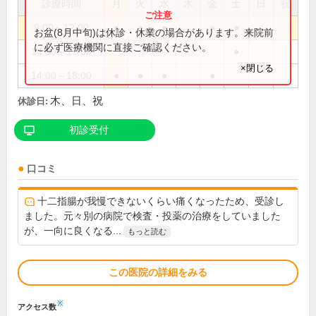
診療時間
月
火
水
木
金
土
日
祝
9:00～12:00
●
●
●
●
●
お盆(8月中旬)は休診・休業の場合があります。来院前
に必ず医療機関に直接ご確認ください。
14:00～17:00
●
×閉じる
14:00～18:00
●
●
●
●
木、日、祝
休診日:
初診受付
口コミ
十二指腸が我慢できないくらい痛くなったため、受診し
ました。元々別の病院で検査・投薬の治療をしていました
が、一向に良くなる...
もっと読む
この医院の詳細をみる
※
アクセス数