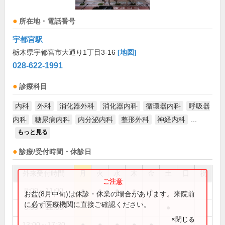
所在地・電話番号
宇都宮駅
栃木県宇都宮市大通り1丁目3-16
[地図]
028-622-1991
診療科目
内科
外科
消化器外科
消化器内科
循環器内科
呼吸器
内科
糖尿病内科
内分泌内科
整形外科
神経内科
...
もっと見る
診療/受付時間・休診日
外来受付時間
月
火
水
木
金
土
日
祝
8:00～11:00
●
●
●
●
●
お盆(8月中旬)は休診・休業の場合があります。来院前
に必ず医療機関に直接ご確認ください。
8:00～12:00
●
×閉じる
13:00～17:30
●
●
●
●
●