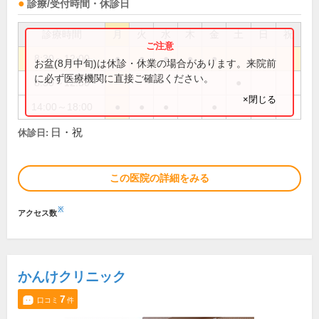
診療/受付時間・休診日
診療時間
月
火
水
木
金
土
日
祝
8:30～12:00
●
●
●
●
●
お盆(8月中旬)は休診・休業の場合があります。来院前
に必ず医療機関に直接ご確認ください。
8:30～12:30
●
×閉じる
14:00～18:00
●
●
●
●
日・祝
休診日:
この医院の詳細をみる
※
アクセス数
かんけクリニック
7
口コミ
件