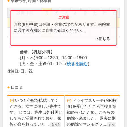
診療/受付時間・休診日
診療時間
月
火
水
木
金
土
日
祝
9:00～12:30
●
●
●
●
●
●
お盆(8月中旬)は休診・休業の場合があります。来院前
に必ず医療機関に直接ご確認ください。
14:00～18:00
●
●
●
●
×閉じる
【乳腺外科】
備考:
(月・木)9:00～12:30、14:00～18:00
(火・金・土)9:00～12:...(
続きを読む
)
日、祝
休診日:
口コミ
いつも心配を払拭してく
ドゥイブスサーチ(MRI検
ださる、女性に優しい先生で
査)を受けたところ再検査を
す。 じつは、先生は外科医と
勧められたため、こちらの
してもご活躍されており、家
病院へ来ました。 過去に別
族が命を救っていた...
の病院でマンモグラ...
もっと
もっ