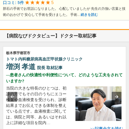
5
口コミ: 5件
胆石の手術でお世話になりました。 心配していましたが 先生の力強い言葉と技
術のおかげで 安心して手術を受けました。 手術...
続きを読む
【病院なびドクタビュー】ドクター取材記事
栃木県宇都宮市
トマト内科糖尿病高血圧甲状腺クリニック
増渕 孝道
院長
取材記事
患者さんの快適性や利便性について、どのような工夫をされて
いますか?
当院の大きな特長のひとつは、初
診の方でもその日のうちにエコー
検査や血液検査を受けられ、診断
結果までお伝えできる体制を整え
ている点です。血液検査に関して
は、病院と同等、あるいはそれ以
上に詳細な項目を院内…
>>記事全文を読む