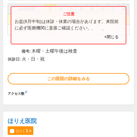
診療時間
月
火
水
木
金
土
日
祝
9:30～12:30
●
●
●
●
●
お盆(8月中旬)は休診・休業の場合があります。来院前
に必ず医療機関に直接ご確認ください。
14:00～18:00
●
●
●
●
●
×閉じる
木曜・土曜午後は検査
備考:
火・日・祝
休診日:
この医院の詳細をみる
※
アクセス数
ほりえ医院
1
口コミ
件