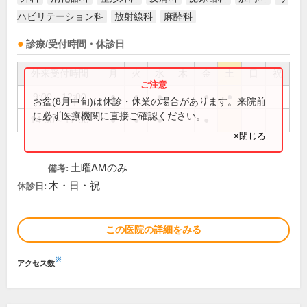
ハビリテーション科
放射線科
麻酔科
診療/受付時間・休診日
外来受付時間
月
火
水
木
金
土
日
祝
9:00～12:00
●
●
●
●
●
お盆(8月中旬)は休診・休業の場合があります。来院前
に必ず医療機関に直接ご確認ください。
14:00～17:00
●
●
●
●
×閉じる
土曜AMのみ
備考:
木・日・祝
休診日:
この医院の詳細をみる
※
アクセス数