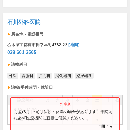
石川外科医院
所在地・電話番号
栃木県宇都宮市御幸本町4732-22
[地図]
028-661-2565
診療科目
外科
胃腸科
肛門科
消化器科
泌尿器科
診療/受付時間・休診日
診療時間
月
火
水
木
金
土
日
祝
9:30～12:30
●
●
●
●
●
お盆(8月中旬)は休診・休業の場合があります。来院前
に必ず医療機関に直接ご確認ください。
14:00～18:00
●
●
●
●
●
×閉じる