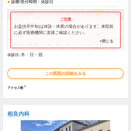
診療/受付時間・休診日
診療時間
月
火
水
木
金
土
日
祝
9:00～13:00
●
●
●
●
●
お盆(8月中旬)は休診・休業の場合があります。来院前
に必ず医療機関に直接ご確認ください。
15:00～17:00
●
×閉じる
15:30～18:30
●
●
●
●
木・日・祝
休診日:
この医院の詳細をみる
※
アクセス数
相良内科