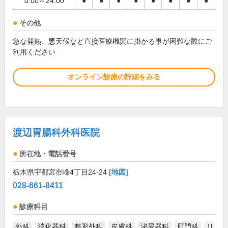
0:00～24:00
●
●
●
●
●
●
●
●
その他
急な発熱、悪天候など直接医療機関に掛かる事が困難な際にご
利用ください
オンライン診療の詳細をみる
渡辺胃腸科外科医院
所在地・電話番号
栃木県宇都宮市峰4丁目24-24
[地図]
028-661-8411
診療科目
外科
消化器科
整形外科
皮膚科
泌尿器科
肛門科
リ