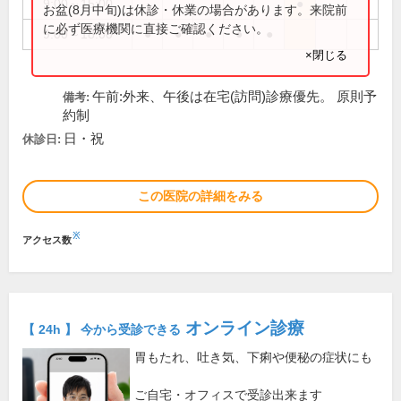
9:00～15:00
●
お盆(8月中旬)は休診・休業の場合があります。来院前
に必ず医療機関に直接ご確認ください。
9:00～18:00
●
●
●
●
●
×閉じる
午前:外来、午後は在宅(訪問)診療優先。 原則予
備考:
約制
日・祝
休診日:
この医院の詳細をみる
※
アクセス数
オンライン診療
【 24h 】 今から受診できる
胃もたれ、吐き気、下痢や便秘の症状にも
ご自宅・オフィスで受診出来ます