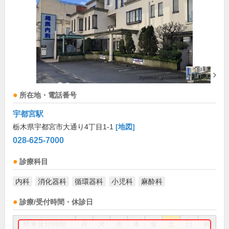
所在地・電話番号
宇都宮駅
栃木県宇都宮市大通り4丁目1-1
[地図]
028-625-7000
診療科目
内科
消化器科
循環器科
小児科
麻酔科
診療/受付時間・休診日
外来受付時間
月
火
水
木
金
土
日
祝