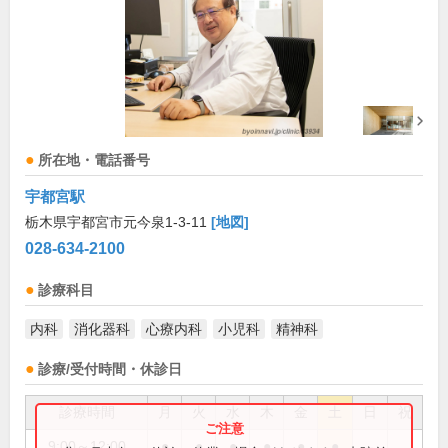
所在地・電話番号
宇都宮駅
栃木県宇都宮市元今泉1-3-11
[地図]
028-634-2100
診療科目
内科
消化器科
心療内科
小児科
精神科
診療/受付時間・休診日
診療時間
月
火
水
木
金
土
日
祝
9:00～12:00
●
●
●
●
●
●