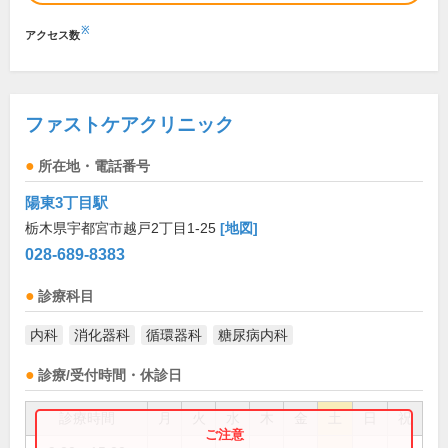
※
アクセス数
ファストケアクリニック
所在地・電話番号
陽東3丁目駅
栃木県宇都宮市越戸2丁目1-25
[地図]
028-689-8383
診療科目
内科
消化器科
循環器科
糖尿病内科
診療/受付時間・休診日
診療時間
月
火
水
木
金
土
日
祝