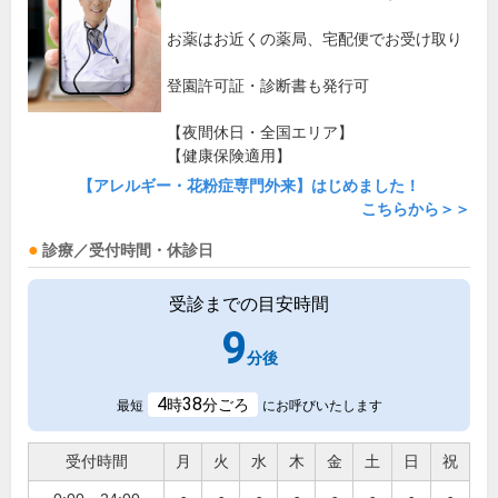
お薬はお近くの薬局、宅配便でお受け取り
登園許可証・診断書も発行可
【夜間休日・全国エリア】
【健康保険適用】
【アレルギー・花粉症専門外来】はじめました！
こちらから＞＞
診療／受付時間・休診日
受診までの目安時間
9
分後
4
38
時
分ごろ
最短
にお呼びいたします
受付時間
月
火
水
木
金
土
日
祝