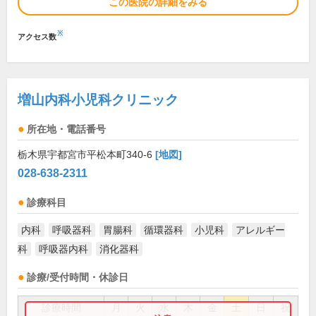
この医院の詳細をみる
※
アクセス数
増山内科小児科クリニック
所在地・電話番号
栃木県宇都宮市平松本町340-6
[地図]
028-638-2311
診療科目
内科
呼吸器科
胃腸科
循環器科
小児科
アレルギー
科
呼吸器内科
消化器科
診療/受付時間・休診日
診療時間
月
火
水
木
金
土
日
祝