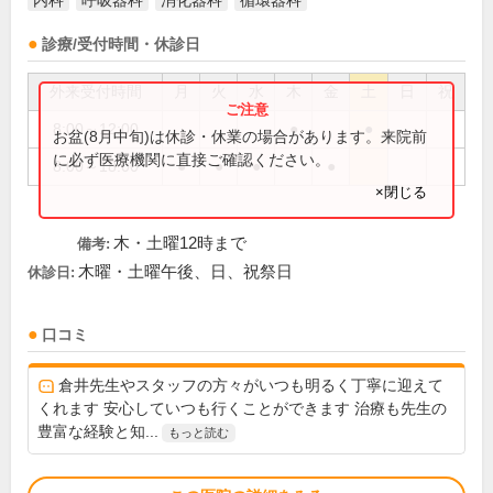
内科
呼吸器科
消化器科
循環器科
診療/受付時間・休診日
外来受付時間
月
火
水
木
金
土
日
祝
8:00～12:00
●
●
お盆(8月中旬)は休診・休業の場合があります。来院前
に必ず医療機関に直接ご確認ください。
8:00～18:00
●
●
●
●
×閉じる
木・土曜12時まで
備考:
木曜・土曜午後、日、祝祭日
休診日:
口コミ
倉井先生やスタッフの方々がいつも明るく丁寧に迎えて
くれます 安心していつも行くことができます 治療も先生の
豊富な経験と知...
もっと読む