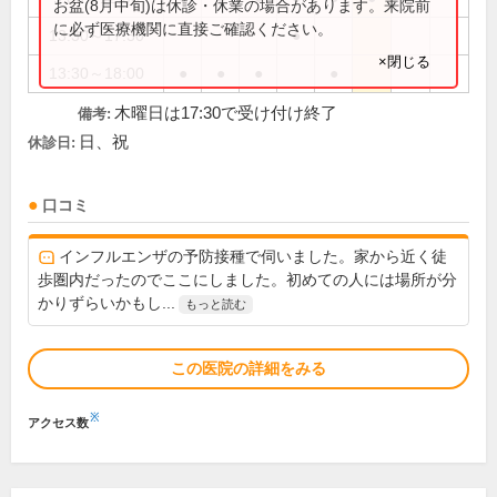
お盆(8月中旬)は休診・休業の場合があります。来院前
に必ず医療機関に直接ご確認ください。
13:30～17:30
●
×閉じる
13:30～18:00
●
●
●
●
木曜日は17:30で受け付け終了
備考:
日、祝
休診日:
口コミ
インフルエンザの予防接種で伺いました。家から近く徒
歩圏内だったのでここにしました。初めての人には場所が分
かりずらいかもし...
もっと読む
この医院の詳細をみる
※
アクセス数