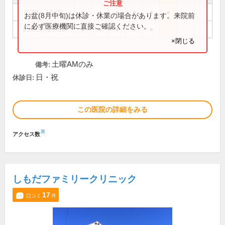
8:30～13:00
●
●
●
●
●
●
お盆(8月中旬)は休診・休業の場合があります。来院前
に必ず医療機関に直接ご確認ください。
15:00～17:30
●
●
●
●
●
×閉じる
土曜AMのみ
備考:
日・祝
休診日:
この医院の詳細をみる
※
アクセス数
しもだファミリークリニック
17
口コミ
件