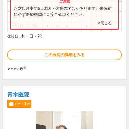
9:00～12:30
●
●
●
●
●
お盆(8月中旬)は休診・休業の場合があります。来院前
に必ず医療機関に直接ご確認ください。
15:00～17:00
●
×閉じる
15:00～18:30
●
●
●
●
木・日・祝
休診日:
この医院の詳細をみる
※
アクセス数
青木医院
1
口コミ
件