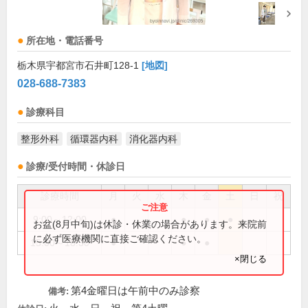
所在地・電話番号
栃木県宇都宮市石井町128-1
[地図]
028-688-7383
診療科目
整形外科
循環器内科
消化器内科
診療/受付時間・休診日
診療時間
月
火
水
木
金
土
日
祝
9:00～12:00
●
●
●
●
お盆(8月中旬)は休診・休業の場合があります。来院前
に必ず医療機関に直接ご確認ください。
15:00～18:30
●
●
●
×閉じる
第4金曜日は午前中のみ診察
備考: