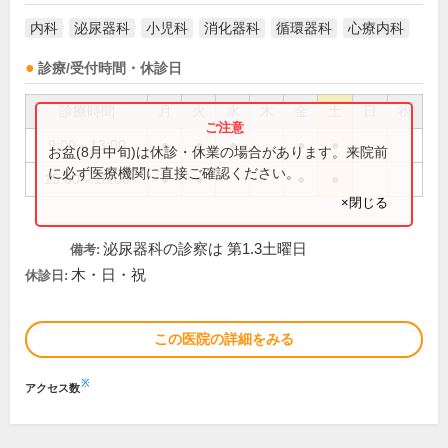
内科
泌尿器科
小児科
消化器科
循環器科
心療内科
診療/受付時間・休診日
診療時間
月
火
水
木
金
土
日
祝
9:00～13:00
●
●
●
●
●
お盆(8月中旬)は休診・休業の場合があります。来院前
に必ず医療機関に直接ご確認ください。
15:00～18:00
●
●
●
●
×閉じる
泌尿器科の診察は 第1.3土曜日
備考:
木・日・祝
休診日:
この医院の詳細をみる
※
アクセス数