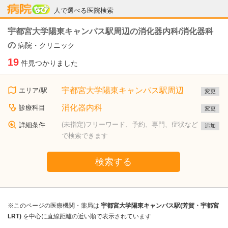
病院なび
人で選べる医院検索
宇都宮大学陽東キャンパス駅周辺の消化器内科/消化器科
の
病院・クリニック
19
件見つかりました
宇都宮大学陽東キャンパス駅周辺
エリア/駅
変更
消化器内科
診療科目
変更
(未指定)フリーワード、予約、専門、症状など
詳細条件
追加
で検索できます
検索する
※このページの医療機関・薬局は
宇都宮大学陽東キャンパス駅(芳賀・宇都宮
LRT)
を中心に直線距離の近い順で表示されています