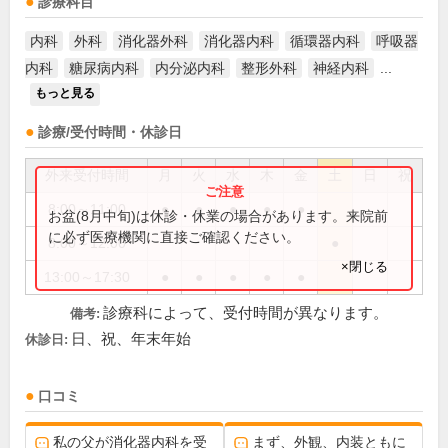
診療科目
内科
外科
消化器外科
消化器内科
循環器内科
呼吸器
内科
糖尿病内科
内分泌内科
整形外科
神経内科
...
もっと見る
診療/受付時間・休診日
外来受付時間
月
火
水
木
金
土
日
祝
8:00～11:00
●
●
●
●
●
お盆(8月中旬)は休診・休業の場合があります。来院前
に必ず医療機関に直接ご確認ください。
8:00～12:00
●
×閉じる
13:00～17:30
●
●
●
●
●
診療科によって、受付時間が異なります。
備考:
日、祝、年末年始
休診日:
口コミ
私の父が消化器内科を受
まず、外観、内装ともに