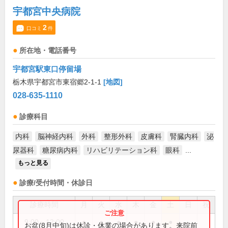
宇都宮中央病院
2
口コミ
件
所在地・電話番号
宇都宮駅東口停留場
栃木県宇都宮市東宿郷2-1-1
[地図]
028-635-1110
診療科目
内科
脳神経内科
外科
整形外科
皮膚科
腎臓内科
泌
尿器科
糖尿病内科
リハビリテーション科
眼科
...
もっと見る
診療/受付時間・休診日
診療時間
月
火
水
木
金
土
日
祝
9:00～12:00
●
●
●
●
●
●
お盆(8月中旬)は休診・休業の場合があります。来院前