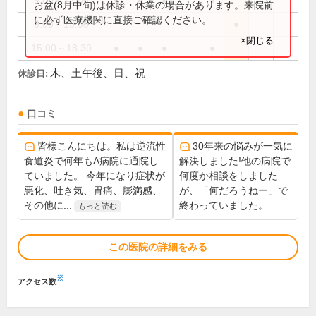
9:00～12:00
●
●
●
●
お盆(8月中旬)は休診・休業の場合があります。来院前
に必ず医療機関に直接ご確認ください。
9:00～13:00
●
×閉じる
15:00～18:30
●
●
●
●
木、土午後、日、祝
休診日:
口コミ
皆様こんにちは。私は逆流性
30年来の悩みが一気に
食道炎で何年もA病院に通院し
解決しました!他の病院で
ていました。 今年になり症状が
何度か相談をしました
悪化、吐き気、胃痛、膨満感、
が、「何だろうねー」で
その他に...
終わっていました。
もっと読む
この医院の詳細をみる
※
アクセス数