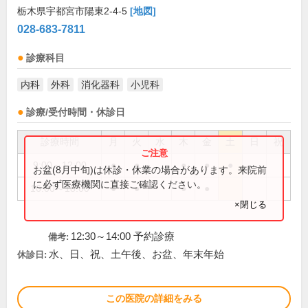
栃木県宇都宮市陽東2-4-5
[地図]
028-683-7811
診療科目
内科
外科
消化器科
小児科
診療/受付時間・休診日
診療時間
月
火
水
木
金
土
日
祝
9:00～12:00
●
●
●
●
●
お盆(8月中旬)は休診・休業の場合があります。来院前
に必ず医療機関に直接ご確認ください。
16:00～18:00
●
●
●
●
×閉じる
12:30～14:00 予約診療
備考:
水、日、祝、土午後、お盆、年末年始
休診日:
この医院の詳細をみる