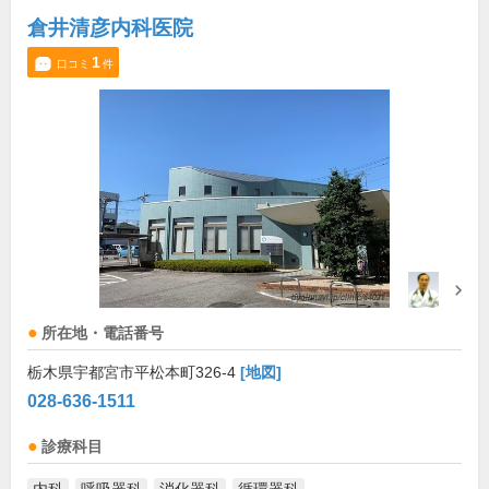
倉井清彦内科医院
1
口コミ
件
所在地・電話番号
栃木県宇都宮市平松本町326-4
[地図]
028-636-1511
診療科目