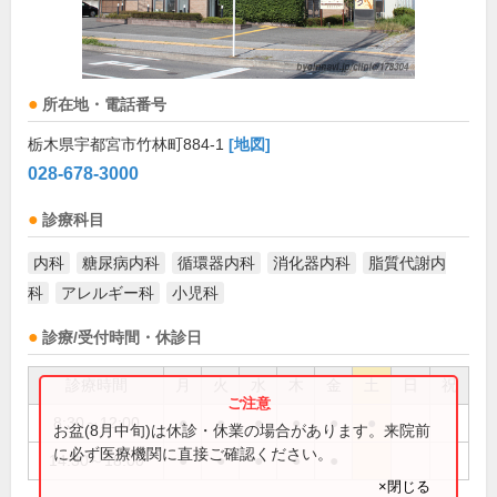
所在地・電話番号
栃木県宇都宮市竹林町884-1
[地図]
028-678-3000
診療科目
内科
糖尿病内科
循環器内科
消化器内科
脂質代謝内
科
アレルギー科
小児科
診療/受付時間・休診日
診療時間
月
火
水
木
金
土
日
祝
8:30～12:00
●
●
●
●
●
●
お盆(8月中旬)は休診・休業の場合があります。来院前
に必ず医療機関に直接ご確認ください。
14:30～18:00
●
●
●
●
●
×閉じる