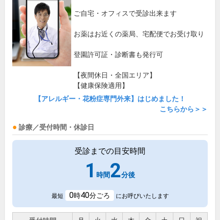
ご自宅・オフィスで受診出来ます
お薬はお近くの薬局、宅配便でお受け取り
登園許可証・診断書も発行可
【夜間休日・全国エリア】
【健康保険適用】
【アレルギー・花粉症専門外来】はじめました！
こちらから＞＞
診療／受付時間・休診日
受診までの目安時間
1
2
時間
分後
0
40
時
分ごろ
最短
にお呼びいたします