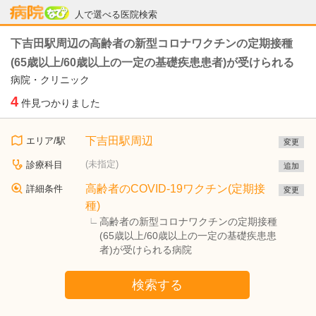
病院なび
人で選べる医院検索
下吉田駅周辺の高齢者の新型コロナワクチンの定期接種
(65歳以上/60歳以上の一定の基礎疾患患者)が受けられる
病院・クリニック
4
件見つかりました
下吉田駅周辺
エリア/駅
変更
(未指定)
診療科目
追加
高齢者のCOVID-19ワクチン(定期接
詳細条件
変更
種)
高齢者の新型コロナワクチンの定期接種
(65歳以上/60歳以上の一定の基礎疾患患
者)が受けられる病院
検索する