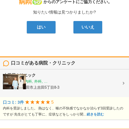
病院なび
からのアンケートにご協力ください。
知りたい情報は見つかりましたか?
はい
いいえ
口コミがある病院・クリニック
大田屋クリニック
内科, 循環器内科, 外科, ...
山梨県富士吉田市上吉田5丁目8-3
5
口コミ: 3件
内科を受診しました。 熱はなく、喉の不快感でなかなか治らず3回受診したの
ですが 先生がとても丁寧に、症状などをしっかり聞...
続きを読む