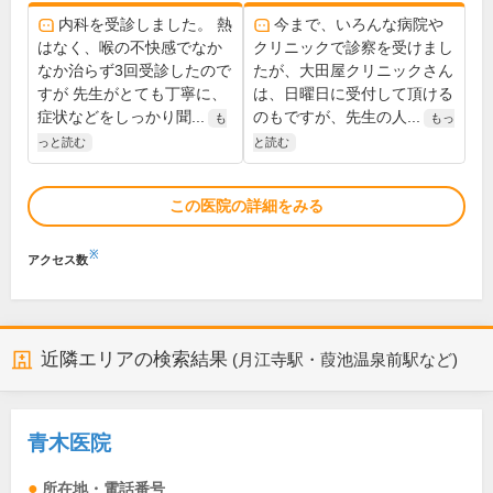
内科を受診しました。 熱
今まで、いろんな病院や
はなく、喉の不快感でなか
クリニックで診察を受けまし
なか治らず3回受診したので
たが、大田屋クリニックさん
すが 先生がとても丁寧に、
は、日曜日に受付して頂ける
症状などをしっかり聞...
のもですが、先生の人...
も
もっ
っと読む
と読む
この医院の詳細をみる
※
アクセス数
近隣エリアの検索結果
(月江寺駅・葭池温泉前駅など)
青木医院
所在地・電話番号