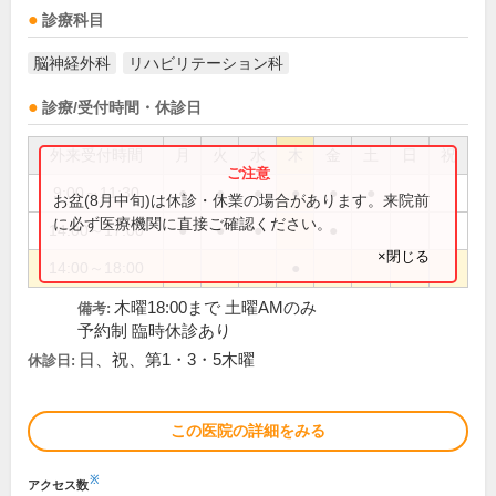
診療科目
脳神経外科
リハビリテーション科
診療/受付時間・休診日
外来受付時間
月
火
水
木
金
土
日
祝
9:00～11:30
●
●
●
●
●
●
お盆(8月中旬)は休診・休業の場合があります。来院前
に必ず医療機関に直接ご確認ください。
14:00～17:00
●
●
●
●
×閉じる
14:00～18:00
●
木曜18:00まで 土曜AMのみ
備考:
予約制 臨時休診あり
日、祝、第1・3・5木曜
休診日:
この医院の詳細をみる
※
アクセス数