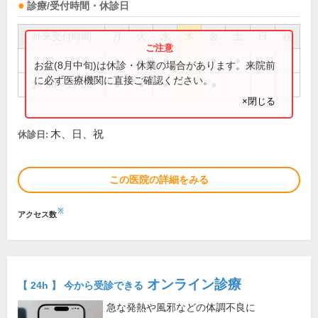
診療/受付時間・休診日
外来受付時間
月
火
水
木
金
土
日
祝
9:00～12:00
●
●
●
●
●
お盆(8月中旬)は休診・休業の場合があります。来院前
に必ず医療機関に直接ご確認ください。
14:00～17:00
●
●
●
●
×閉じる
木、日、祝
休診日:
この医院の詳細をみる
※
アクセス数
オンライン診療
【 24h 】 今から受診できる
急な発熱や風邪などの体調不良に