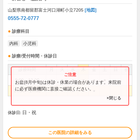
山梨県南都留郡富士河口湖町小立7205
[地図]
0555-72-0777
診療科目
内科
小児科
診療/受付時間・休診日
診療時間
月
火
水
木
金
土
日
祝
9:00～12:00
●
●
●
●
●
●
お盆(8月中旬)は休診・休業の場合があります。来院前
に必ず医療機関に直接ご確認ください。
14:00～17:00
●
●
●
●
●
×閉じる
日・祝
休診日:
この医院の詳細をみる