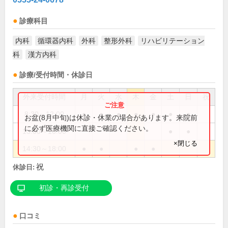
診療科目
内科
循環器内科
外科
整形外科
リハビリテーション
科
漢方内科
診療/受付時間・休診日
外来受付時間
月
火
水
木
金
土
日
祝
8:30～12:00
●
●
●
●
●
●
●
お盆(8月中旬)は休診・休業の場合があります。来院前
に必ず医療機関に直接ご確認ください。
13:00～16:00
●
●
×閉じる
14:30～18:00
●
●
●
●
祝
休診日:
初診・再診受付
口コミ