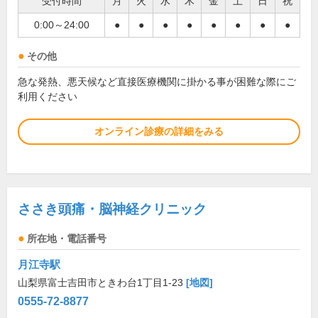
受付時間
月
火
水
木
金
土
日
祝
0:00～24:00
●
●
●
●
●
●
●
●
その他
急な発熱、悪天候など直接医療機関に掛かる事が困難な際にご
利用ください
オンライン診療の詳細をみる
ささき頭痛・脳神経クリニック
所在地・電話番号
月江寺駅
山梨県富士吉田市ときわ台1丁目1-23
[地図]
0555-72-8877