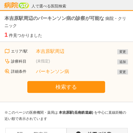
病院なび
人で選べる医院検索
本吉原駅周辺のパーキンソン病の診察が可能な
病院・クリ
ニック
1
件見つかりました
本吉原駅周辺
エリア/駅
変更
(未指定)
診療科目
追加
パーキンソン病
詳細条件
変更
検索する
※このページの医療機関・薬局は
本吉原駅(岳南鉄道線)
を中心に直線距離の
近い順で表示されています