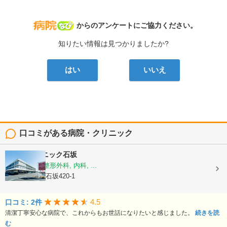
病院なび
からのアンケートにご協力ください。
知りたい情報は見つかりましたか?
はい
いいえ
口コミがある病院・クリニック
ももはクリニック石坂
脳神経外科, 整形外科, 内科, ...
静岡県富士市石坂420-1
4.5
口コミ: 2件
清潔丁寧安心な病院で、これからもお世話になりたいと感じました。
続きを読
む