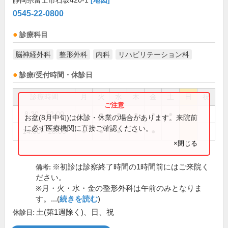
静岡県富士市石坂420-1
[地図]
0545-22-0800
診療科目
脳神経外科
整形外科
内科
リハビリテーション科
診療/受付時間・休診日
診療時間
月
火
水
木
金
土
日
祝
8:30～12:00
●
●
●
●
●
●
お盆(8月中旬)は休診・休業の場合があります。来院前
に必ず医療機関に直接ご確認ください。
14:00～18:00
●
●
●
●
●
×閉じる
※初診は診察終了時間の1時間前にはご来院く
備考:
ださい。
※月・火・水・金の整形外科は午前のみとなりま
す。...(
続きを読む
)
土(第1週除く)、日、祝
休診日: