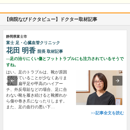
【病院なびドクタビュー】ドクター取材記事
静岡県富士市
富士 足・心臓血管クリニック
花田 明香
院長
取材記事
足の治りにくい傷とフットトラブルにも注力されているそうで
すね。
はい。足のトラブルは、靴が原因
となっていることが少なくありま
せん。扁平足や甲高のハイアー
チ、外反母趾などの場合、足に合
わない靴を履き続けると靴擦れか
ら傷や巻き爪になったりします。
また、足の血行の悪い下…
>>記事全文を読む