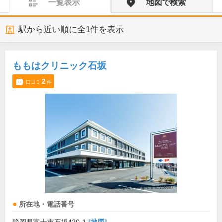
一覧表示
地図で検索
駅から近い順に全
1
件を表示
ももはクリニック石坂
2
口コミ
件
所在地・電話番号