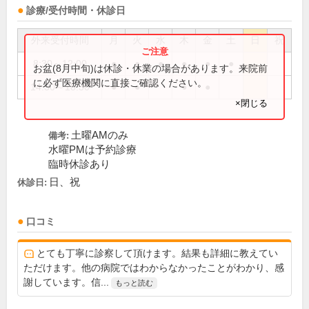
診療/受付時間・休診日
外来受付時間
月
火
水
木
金
土
日
祝
8:30～12:00
●
●
●
●
●
●
お盆(8月中旬)は休診・休業の場合があります。来院前
に必ず医療機関に直接ご確認ください。
14:30～18:30
●
●
●
●
×閉じる
土曜AMのみ
備考:
水曜PMは予約診療
臨時休診あり
日、祝
休診日:
口コミ
とても丁寧に診察して頂けます。結果も詳細に教えてい
ただけます。他の病院ではわからなかったことがわかり、感
謝しています。信...
もっと読む