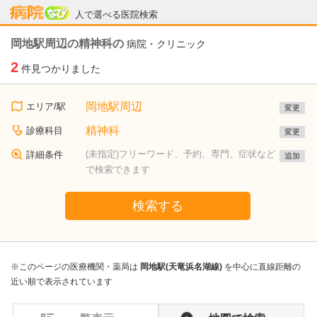
病院なび
人で選べる医院検索
岡地駅周辺の精神科の
病院・クリニック
2
件見つかりました
岡地駅周辺
エリア/駅
変更
精神科
診療科目
変更
(未指定)フリーワード、予約、専門、症状など
詳細条件
追加
で検索できます
検索する
※このページの医療機関・薬局は
岡地駅(天竜浜名湖線)
を中心に直線距離の
近い順で表示されています