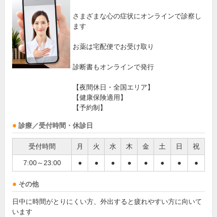
さまざまな心の症状にオンラインで診察し
ます
お薬は宅配便でお受け取り
診断書もオンラインで発行
【夜間休日・全国エリア】
【健康保険適用】
【予約制】
診療／受付時間・休診日
受付時間
月
火
水
木
金
土
日
祝
7:00～23:00
●
●
●
●
●
●
●
●
その他
日中に時間がとりにくい方、外出すると疲れやすい方に向いて
います