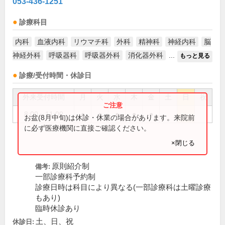
053-436-1251
診療科目
内科
血液内科
リウマチ科
外科
精神科
神経内科
脳
神経外科
呼吸器科
呼吸器外科
消化器外科
...
もっと見る
診療/受付時間・休診日
外来受付時間
月
火
水
木
金
土
日
祝
8:00～11:00
●
●
●
●
●
お盆(8月中旬)は休診・休業の場合があります。来院前
に必ず医療機関に直接ご確認ください。
×閉じる
原則紹介制
備考:
一部診療科予約制
診療日時は科目により異なる(一部診療科は土曜診療
もあり)
臨時休診あり
土、日、祝
休診日: