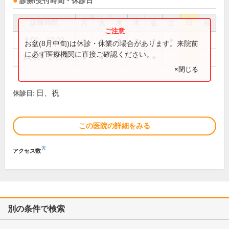
診療/受付時間・休診日
診療時間
月
火
水
木
金
土
日
祝
9:00～12:00
●
●
●
●
●
●
お盆(8月中旬)は休診・休業の場合があります。来院前
に必ず医療機関に直接ご確認ください。
14:00～17:00
●
●
●
●
×閉じる
日、祝
休診日:
この医院の詳細をみる
※
アクセス数
別の条件で検索