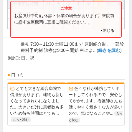
外来受付時間
月
火
水
木
金
土
日
祝
7:30～11:00
●
お盆(8月中旬)は休診・休業の場合があります。来院前
に必ず医療機関に直接ご確認ください。
7:30～11:30
●
●
●
●
●
×閉じる
7:30～11:30 土曜11:00まで 原則紹介制、一部診
備考:
療科予約制 診療は9:00～開始 科によ...(
続きを読む
)
日、祝
休診日:
口コミ
とても大きな総合病院で
色々な科が連携してサポ
信用があります。建物も新し
ートしてくれるので、安心し
くなってきれいになりまし
てかかれます。看護師さんも
た。大きいだけに患者数も多
話しやすく気さくな方が多い
いため待ち時間はとても...
ので、気になることや...
もっ
もっと読む
と読む