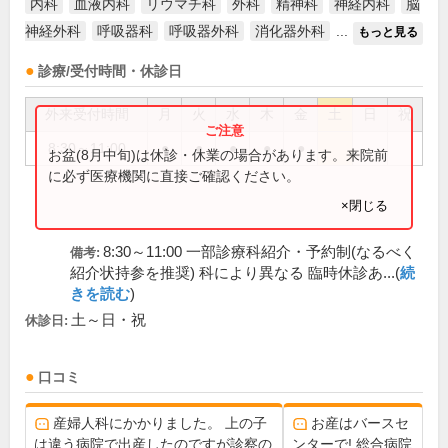
内科
血液内科
リウマチ科
外科
精神科
神経内科
脳
神経外科
呼吸器科
呼吸器外科
消化器外科
...
もっと見る
診療/受付時間・休診日
外来受付時間
月
火
水
木
金
土
日
祝
8:30～11:00
●
●
●
●
●
お盆(8月中旬)は休診・休業の場合があります。来院前
に必ず医療機関に直接ご確認ください。
×閉じる
8:30～11:00 一部診療科紹介・予約制(なるべく
備考:
紹介状持参を推奨) 科により異なる 臨時休診あ...(
続
きを読む
)
土～日・祝
休診日:
口コミ
産婦人科にかかりました。 上の子
お産はバースセ
は違う病院で出産したのですが診察の
ンターで! 総合病院