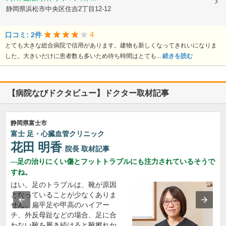
静岡県浜松市中央区住吉2丁目12-12
4
口コミ: 2件
とても大きな総合病院で信用があります。建物も新しくなってきれいになりま
した。大きいだけに患者数も多いため待ち時間はとても...
続きを読む
【病院なびドクタビュー】ドクター取材記事
静岡県富士市
富士 足・心臓血管クリニック
花田 明香
院長
取材記事
足の治りにくい傷とフットトラブルにも注力されているそうで
すね。
はい。足のトラブルは、靴が原因
となっていることが少なくありま
せん。扁平足や甲高のハイアー
チ、外反母趾などの場合、足に合
わない靴を履き続けると靴擦れか