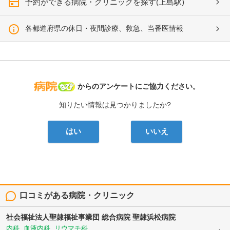
予約ができる病院・クリニックを探す(上島駅)
各都道府県の休日・夜間診療、救急、当番医情報
病院なび
からのアンケートにご協力ください。
知りたい情報は見つかりましたか?
はい
いいえ
口コミがある病院・クリニック
社会福祉法人聖隷福祉事業団
総合病院 聖隷浜松病院
内科, 血液内科, リウマチ科, ...