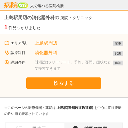
病院なび
人で選べる医院検索
上島駅周辺の消化器外科の
病院・クリニック
1
件見つかりました
上島駅周辺
エリア/駅
変更
消化器外科
診療科目
変更
(未指定)フリーワード、予約、専門、症状など
詳細条件
追加
で検索できます
検索する
※このページの医療機関・薬局は
上島駅(遠州鉄道鉄道線)
を中心に直線距離
の近い順で表示されています