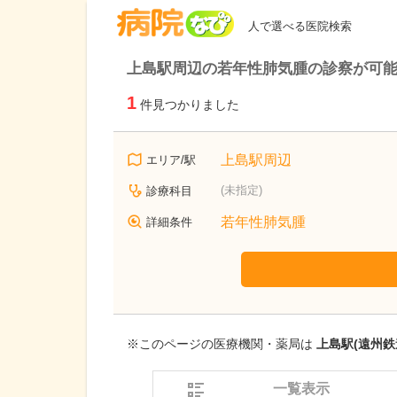
病院なび
人で選べる医院検索
上島駅周辺の若年性肺気腫の診察が可
1
件見つかりました
上島駅周辺
エリア/駅
(未指定)
診療科目
若年性肺気腫
詳細条件
※このページの医療機関・薬局は
上島駅(遠州鉄
一覧表示