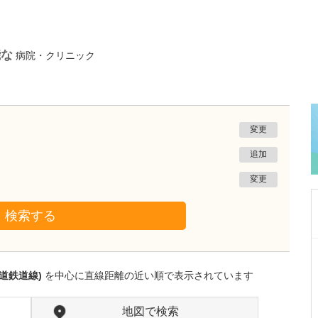
能な
病院・クリニック
変更
追加
変更
検索する
千葉県千葉市花見川区
真清クリニック
道鉄道線)
を中心に直線距離の近い順で表示されています
日比野 久美子
院長
取材記事
ロービジョンケアについて、どのような診療が
地図で検索