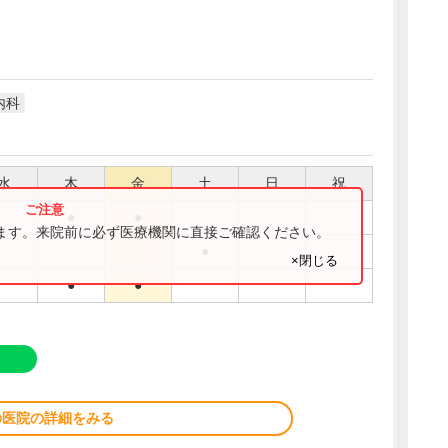
内科
水
木
金
土
日
祝
●
●
ります。来院前に必ず医療機関に直接ご確認ください。
●
×閉じる
●
●
の医院の詳細をみる