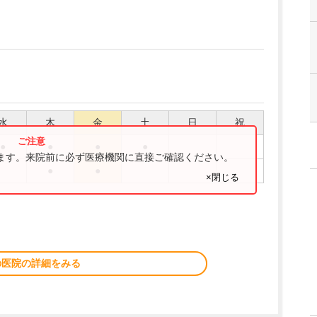
水
木
金
土
日
祝
●
●
●
●
ります。来院前に必ず医療機関に直接ご確認ください。
●
●
×閉じる
の医院の詳細をみる