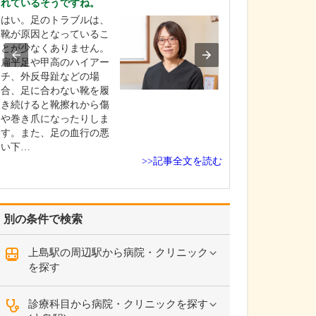
れているそうですね。
入れている分野
はい。足のトラブルは、
勤務医時代、が
靴が原因となっているこ
む多くの患者さ
とが少なくありません。
合ってきた経験
扁平足や甲高のハイアー
んをはじめとす
チ、外反母趾などの場
疾患をできるだ
合、足に合わない靴を履
発見し、適切な
き続けると靴擦れから傷
なげることに特
や巻き爪になったりしま
れています。例
す。また、足の血行の悪
院で過敏性腸炎
い下…
れ…
>>記事全文を読む
別の条件で検索
上島駅の周辺駅から病院・クリニック
を探す
診療科目から病院・クリニックを探す