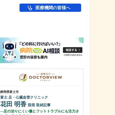
医療機関の皆様へ
医師(ドクター)の
静岡県富士市
静岡県静岡市葵区
富士 足・心臓血管クリニック
ひびのクリニッ
花田 明香
日比野 正
院長
取材記事
足の治りにくい傷とフットトラブルにも注力さ
幅広い診療に対