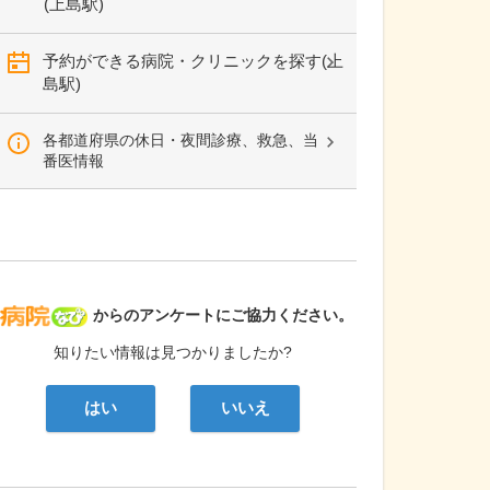
(上島駅)
予約ができる病院・クリニックを探す(上
島駅)
各都道府県の休日・夜間診療、救急、当
番医情報
病院なび
からのアンケートにご協力ください。
知りたい情報は見つかりましたか?
はい
いいえ