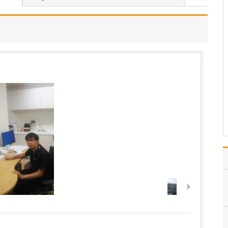
受けられるのか教えてください。
視覚障害というと、身体
障害者手帳の交付対象と
なる6級以上の障害がある
場合を想像される方が多
いかもしれません。しか
し実際には、その等級に
は該当しないものの、視
力や視野の低下によって
日常生活や仕事に支障
を…
>>記事全文を読む