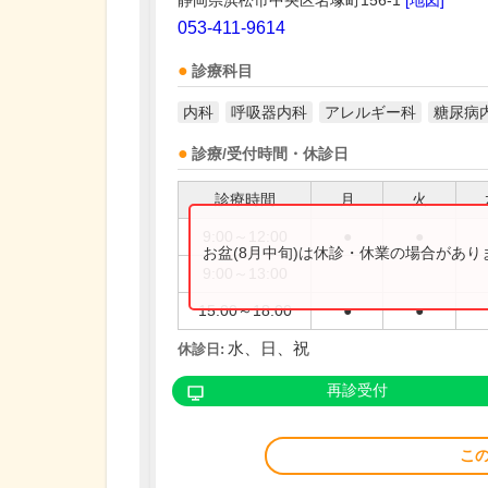
静岡県浜松市中央区名塚町156-1
[地図]
053-411-9614
診療科目
内科
呼吸器内科
アレルギー科
糖尿病
診療/受付時間・休診日
診療時間
月
火
9:00～12:00
●
●
お盆(8月中旬)は休診・休業の場合があ
9:00～13:00
15:00～18:00
●
●
水、日、祝
休診日:
再診受付
こ