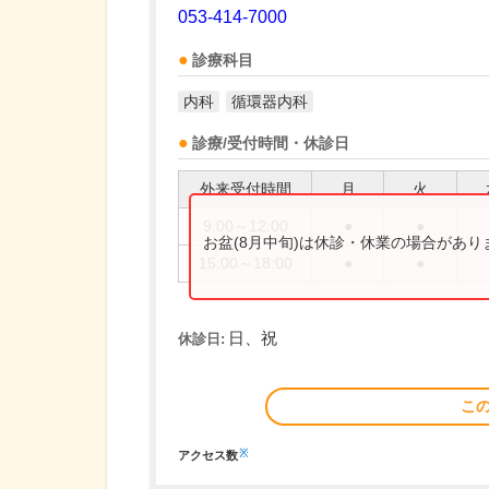
053-414-7000
診療科目
内科
循環器内科
診療/受付時間・休診日
外来受付時間
月
火
9:00～12:00
●
●
お盆(8月中旬)は休診・休業の場合があ
15:00～18:00
●
●
日、祝
休診日:
こ
※
アクセス数