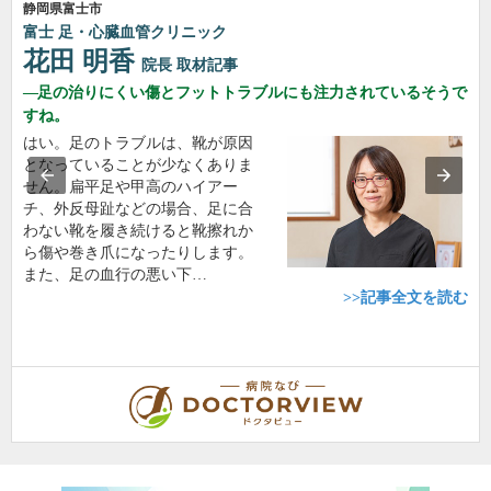
静岡県富士市
富士 足・心臓血管クリニック
花田 明香
院長
取材記事
足の治りにくい傷とフットトラブルにも注力されているそうで
すね。
はい。足のトラブルは、靴が原因
となっていることが少なくありま
せん。扁平足や甲高のハイアー
チ、外反母趾などの場合、足に合
わない靴を履き続けると靴擦れか
ら傷や巻き爪になったりします。
また、足の血行の悪い下…
>>記事全文を読む