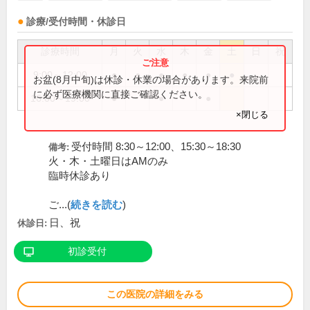
診療/受付時間・休診日
診療時間
月
火
水
木
金
土
日
祝
9:00～12:00
●
●
●
●
●
●
お盆(8月中旬)は休診・休業の場合があります。来院前
に必ず医療機関に直接ご確認ください。
16:00～19:00
●
●
●
×閉じる
受付時間 8:30～12:00、15:30～18:30
備考:
火・木・土曜日はAMのみ
臨時休診あり
ご...(
続きを読む
)
日、祝
休診日:
初診受付
この医院の詳細をみる