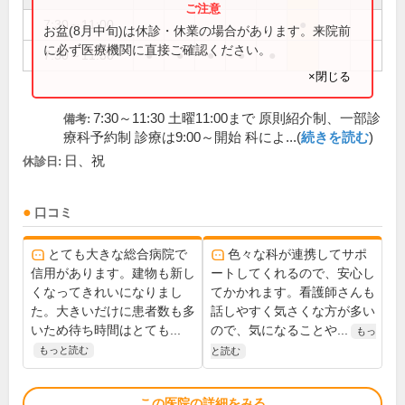
7:30～11:00
●
お盆(8月中旬)は休診・休業の場合があります。来院前
に必ず医療機関に直接ご確認ください。
7:30～11:30
●
●
●
●
●
×閉じる
7:30～11:30 土曜11:00まで 原則紹介制、一部診
備考:
療科予約制 診療は9:00～開始 科によ...(
続きを読む
)
日、祝
休診日:
口コミ
とても大きな総合病院で
色々な科が連携してサポ
信用があります。建物も新し
ートしてくれるので、安心し
くなってきれいになりまし
てかかれます。看護師さんも
た。大きいだけに患者数も多
話しやすく気さくな方が多い
いため待ち時間はとても...
ので、気になることや...
もっ
もっと読む
と読む
この医院の詳細をみる