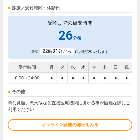
診療／受付時間・休診日
受診までの目安時間
26
分後
22
31
時
分ごろ
最短
にお呼びいたします
受付時間
月
火
水
木
金
土
日
祝
0:00～24:00
●
●
●
●
●
●
●
●
その他
急な発熱、悪天候など直接医療機関に掛かる事が困難な際にご
利用ください
オンライン診療の詳細をみる