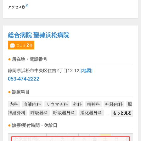
※
アクセス数
総合病院 聖隷浜松病院
2
口コミ
件
所在地・電話番号
静岡県浜松市中央区住吉2丁目12-12
[地図]
053-474-2222
診療科目
内科
血液内科
リウマチ科
外科
精神科
神経内科
脳
神経外科
呼吸器科
呼吸器外科
消化器外科
...
もっと見る
診療/受付時間・休診日
外来受付時間
月
火
水
木
金
土
日
祝