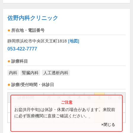
佐野内科クリニック
所在地・電話番号
静岡県浜松市中央区天王町1818
[地図]
053-422-7777
診療科目
内科
腎臓内科
人工透析内科
診療/受付時間・休診日
診療時間
月
火
水
木
金
土
日
祝
9:00～11:30
●
●
●
●
●
●
お盆(8月中旬)は休診・休業の場合があります。来院前
に必ず医療機関に直接ご確認ください。
15:00～17:30
●
●
●
×閉じる