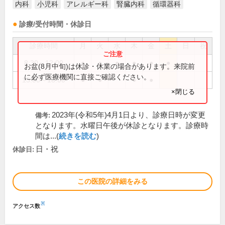
内科
小児科
アレルギー科
腎臓内科
循環器科
診療/受付時間・休診日
診療時間
月
火
水
木
金
土
日
祝
8:30～12:00
●
●
●
●
●
●
お盆(8月中旬)は休診・休業の場合があります。来院前
に必ず医療機関に直接ご確認ください。
15:00～18:00
●
●
●
●
×閉じる
2023年(令和5年)4月1日より、診療日時が変更
備考:
となります。水曜日午後が休診となります。診療時
間は...(
続きを読む
)
日・祝
休診日:
この医院の詳細をみる
※
アクセス数