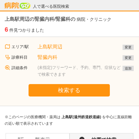
病院なび
人で選べる医院検索
上島駅周辺の腎臓内科/腎臓科の
病院・クリニック
6
件見つかりました
上島駅周辺
エリア/駅
変更
腎臓内科
診療科目
変更
(未指定)フリーワード、予約、専門、症状など
詳細条件
追加
で検索できます
検索する
※このページの医療機関・薬局は
上島駅(遠州鉄道鉄道線)
を中心に直線距離
の近い順で表示されています