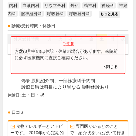
内科
血液内科
リウマチ科
外科
精神科
神経科
神経
内科
脳神経外科
呼吸器科
呼吸器外科
...
もっと見る
診療/受付時間・休診日
外来受付時間
月
火
水
木
金
土
日
祝
8:30～11:00
●
●
●
●
●
お盆(8月中旬)は休診・休業の場合があります。来院前
に必ず医療機関に直接ご確認ください。
×閉じる
原則紹介制、一部診療科予約制
備考:
診療日時は科目により異なる 臨時休診あり
土・日・祝
休診日:
口コミ
食物アレルギーとアトピ
専門医がいるとのこと
ーです。 2010年から定期的
で、紹介状をいただいて行き