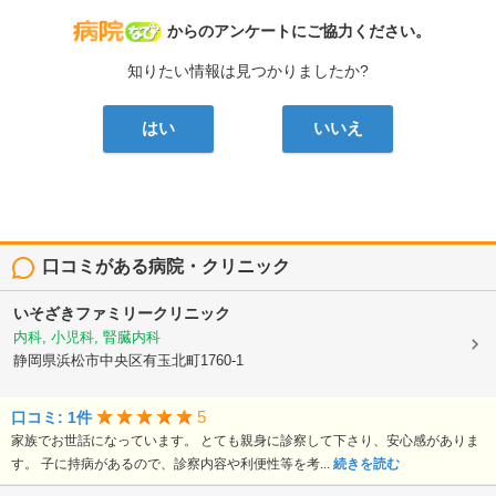
病院なび
からのアンケートにご協力ください。
知りたい情報は見つかりましたか?
はい
いいえ
口コミがある病院・クリニック
いそざきファミリークリニック
内科, 小児科, 腎臓内科
静岡県浜松市中央区有玉北町1760-1
5
口コミ: 1件
家族でお世話になっています。 とても親身に診察して下さり、安心感がありま
す。 子に持病があるので、診察内容や利便性等を考...
続きを読む