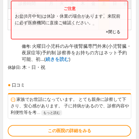
診療時間
月
火
水
木
金
土
日
祝
9:00～12:00
●
●
●
●
●
お盆(8月中旬)は休診・休業の場合があります。来院前
に必ず医療機関に直接ご確認ください。
15:00～18:00
●
●
●
●
×閉じる
火曜日小児科のみ午後腎臓専門外来(小児腎臓・
備考:
夜尿症等)予約制 診察券をお持ちの方はネット予約
可能、初...(
続きを読む
)
木・日・祝
休診日:
口コミ
家族でお世話になっています。 とても親身に診察して下
さり、安心感があります。 子に持病があるので、診察内容や
利便性等を考...
もっと読む
この医院の詳細をみる