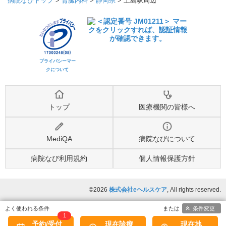
病院なびトップ
>
腎臓内科
>
静岡県
>
上島駅周辺
プライバシーマー
クについて
トップ
医療機関の皆様へ
MediQA
病院なびについて
病院なび利用規約
個人情報保護方針
©2026
株式会社eヘルスケア
, All rights reserved.
条件変更
1
予約/受付
現在診療
現在地