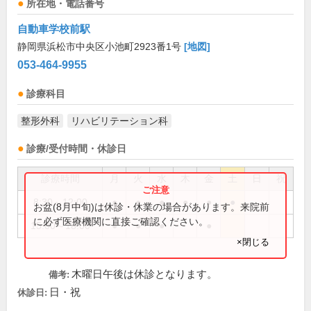
所在地・電話番号
自動車学校前駅
静岡県浜松市中央区小池町2923番1号
[地図]
053-464-9955
診療科目
整形外科
リハビリテーション科
診療/受付時間・休診日
診療時間
月
火
水
木
金
土
日
祝
8:30～12:00
●
●
●
●
●
●
お盆(8月中旬)は休診・休業の場合があります。来院前
に必ず医療機関に直接ご確認ください。
15:00～18:00
●
●
●
●
×閉じる
木曜日午後は休診となります。
備考:
日・祝
休診日: