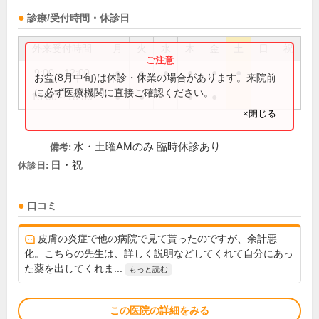
診療/受付時間・休診日
外来受付時間
月
火
水
木
金
土
日
祝
9:00～12:00
●
●
●
●
●
●
お盆(8月中旬)は休診・休業の場合があります。来院前
に必ず医療機関に直接ご確認ください。
15:00～18:30
●
●
●
●
×閉じる
水・土曜AMのみ 臨時休診あり
備考:
日・祝
休診日:
口コミ
皮膚の炎症で他の病院で見て貰ったのですが、余計悪
化。こちらの先生は、詳しく説明などしてくれて自分にあっ
た薬を出してくれま...
もっと読む
この医院の詳細をみる