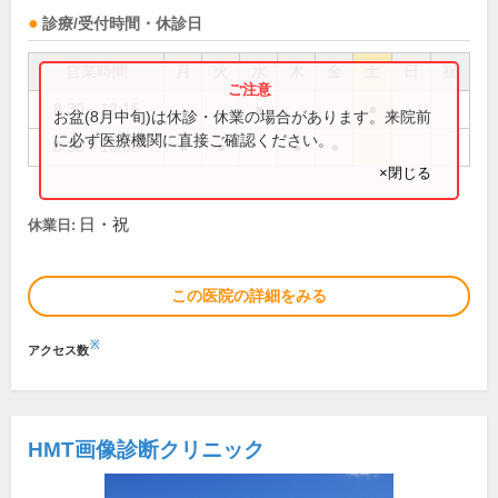
診療/受付時間・休診日
営業時間
月
火
水
木
金
土
日
祝
8:30～12:15
●
●
お盆(8月中旬)は休診・休業の場合があります。来院前
に必ず医療機関に直接ご確認ください。
8:30～18:30
●
●
●
●
×閉じる
日・祝
休業日:
この医院の詳細をみる
※
アクセス数
HMT画像診断クリニック