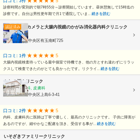
5
口コミ: 3件
診察時間が変則的で朝7時55分～診察開始しています。昼休憩無しで15時迄の
診察です。自分は男性更年期で月1で通院していま...
続きを読む
胃カメラと大腸内視鏡のかがみ消化器内科クリニック
認証済み
内視鏡内科
静岡県浜松市中央区有玉南町725
5
口コミ: 1件
大腸内視鏡検査待っている最中個室で待機でき、他の方とすれ違わずにリラッ
クスして検査できたのがとても良かったです。リクライ...
続きを読む
かしの樹クリニック
内科, 血液内科, 皮膚科
静岡県浜松市中央区上島6-3-41
5
口コミ: 2件
内科、皮膚科共に医師は丁寧で優しく、最高のクリニックです。 子供に障害が
あるのですが、細やかなご配慮を頂き、受信する事が...
続きを読む
いそざきファミリークリニック