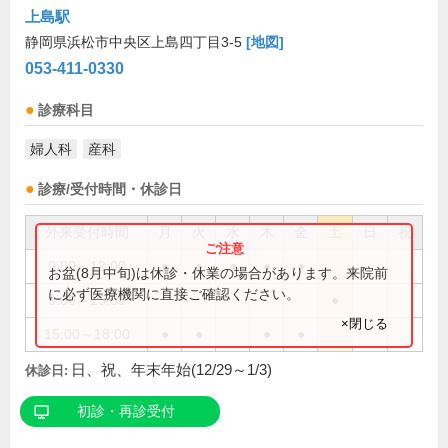
上島駅
静岡県浜松市中央区上島四丁目3-5
[地図]
053-411-0330
診療科目
婦人科
産科
診療/受付時間・休診日
外来受付時間
月
火
水
木
金
土
日
祝
9:00～12:00
●
●
●
●
●
お盆(8月中旬)は休診・休業の場合があります。来院前
に必ず医療機関に直接ご確認ください。
9:00～13:00
●
×閉じる
15:00～18:00
●
●
●
●
日、祝、年末年始(12/29～1/3)
休診日:
初診・再診受付