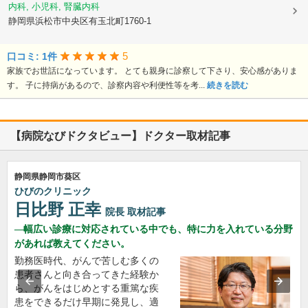
内科, 小児科, 腎臓内科
静岡県浜松市中央区有玉北町1760-1
5
口コミ: 1件
家族でお世話になっています。 とても親身に診察して下さり、安心感がありま
す。 子に持病があるので、診察内容や利便性等を考...
続きを読む
【病院なびドクタビュー】ドクター取材記事
静岡県静岡市葵区
ひびのクリニック
日比野 正幸
院長
取材記事
幅広い診療に対応されている中でも、特に力を入れている分野
があれば教えてください。
勤務医時代、がんで苦しむ多くの
患者さんと向き合ってきた経験か
ら、がんをはじめとする重篤な疾
患をできるだけ早期に発見し、適