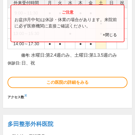
外来受付時間
月
火
水
木
金
土
日
祝
9:00～11:30
●
●
●
●
お盆(8月中旬)は休診・休業の場合があります。来院前
10:00～11:30
●
●
に必ず医療機関に直接ご確認ください。
13:00～15:30
●
●
×閉じる
14:00～17:30
●
●
●
●
水曜日:第2.4週のみ、土曜日:第1.3.5週のみ
備考:
日、祝
休診日:
この医院の詳細をみる
※
アクセス数
多田整形外科医院