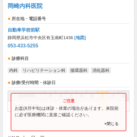
岡崎内科医院
所在地・電話番号
自動車学校前駅
静岡県浜松市中央区有玉南町1436
[地図]
053-433-5255
診療科目
内科
リハビリテーション科
循環器科
消化器科
診療/受付時間・休診日
診療時間
月
火
水
木
金
土
日
祝
9:00～12:00
●
●
●
●
●
お盆(8月中旬)は休診・休業の場合があります。来院前
に必ず医療機関に直接ご確認ください。
×閉じる