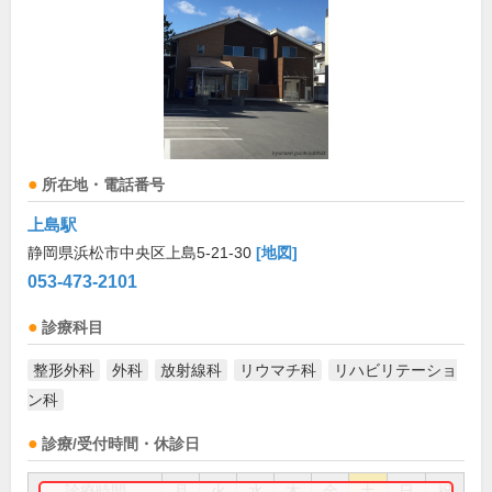
所在地・電話番号
上島駅
静岡県浜松市中央区上島5-21-30
[地図]
053-473-2101
診療科目
整形外科
外科
放射線科
リウマチ科
リハビリテーショ
ン科
診療/受付時間・休診日
診療時間
月
火
水
木
金
土
日
祝