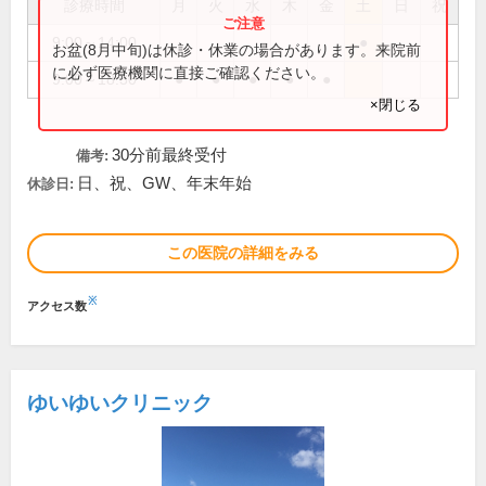
診療時間
月
火
水
木
金
土
日
祝
9:00～14:00
●
お盆(8月中旬)は休診・休業の場合があります。来院前
に必ず医療機関に直接ご確認ください。
9:00～18:30
●
●
●
●
●
×閉じる
30分前最終受付
備考:
日、祝、GW、年末年始
休診日:
この医院の詳細をみる
※
アクセス数
ゆいゆいクリニック