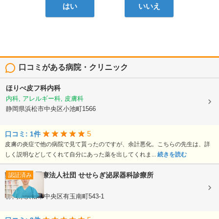
はい
いいえ
口コミがある病院・クリニック
ほりべ皮フ科内科
内科, アレルギー科, 皮膚科
静岡県浜松市中央区小池町1566
5
口コミ: 1件
皮膚の炎症で他の病院で見て貰ったのですが、余計悪化。こちらの先生は、詳
しく説明などしてくれて自分にあった薬を出してくれま...
続きを読む
医療法人社団
せせらぎ泌尿器科診療所
認証済み
泌尿器科
静岡県浜松市中央区有玉南町543-1