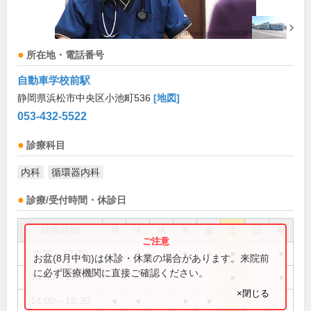
所在地・電話番号
自動車学校前駅
静岡県浜松市中央区小池町536
[地図]
053-432-5522
診療科目
内科
循環器内科
診療/受付時間・休診日
診療時間
月
火
水
木
金
土
日
祝
8:30～12:30
●
●
●
●
●
●
お盆(8月中旬)は休診・休業の場合があります。来院前
に必ず医療機関に直接ご確認ください。
14:00～17:00
●
●
×閉じる
14:00～18:30
●
●
●
●