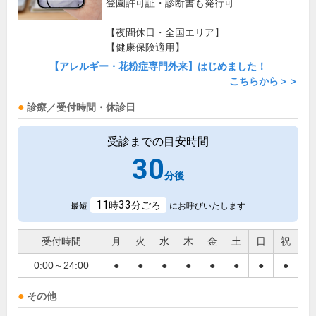
登園許可証・診断書も発行可
【夜間休日・全国エリア】
【健康保険適用】
【アレルギー・花粉症専門外来】はじめました！
こちらから＞＞
診療／受付時間・休診日
受診までの目安時間
30
分後
11
33
時
分ごろ
最短
にお呼びいたします
受付時間
月
火
水
木
金
土
日
祝
0:00～24:00
●
●
●
●
●
●
●
●
その他