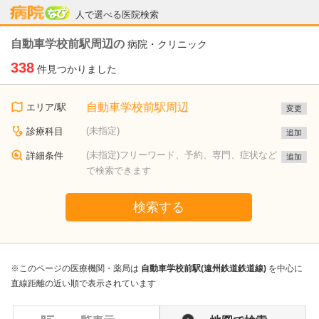
病院なび
人で選べる医院検索
自動車学校前駅周辺の
病院・クリニック
338
件見つかりました
自動車学校前駅周辺
エリア/駅
変更
(未指定)
診療科目
追加
(未指定)フリーワード、予約、専門、症状など
詳細条件
追加
で検索できます
検索する
※このページの医療機関・薬局は
自動車学校前駅(遠州鉄道鉄道線)
を中心に
直線距離の近い順で表示されています