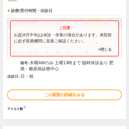
診療/受付時間・休診日
外来受付時間
月
火
水
木
金
土
日
祝
9:00～12:00
●
●
●
●
●
お盆(8月中旬)は休診・休業の場合があります。来院前
に必ず医療機関に直接ご確認ください。
9:00～13:00
●
×閉じる
14:30～18:30
●
●
●
●
木曜AMのみ 土曜13時まで 臨時休診あり 肥
備考:
満・糖尿病診療中心
日・祝
休診日:
この医院の詳細をみる
※
アクセス数