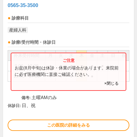
0565-35-3500
診療科目
産婦人科
診療/受付時間・休診日
外来受付時間
月
火
水
木
金
土
日
祝
9:00～12:00
●
●
●
●
●
●
お盆(8月中旬)は休診・休業の場合があります。来院前
に必ず医療機関に直接ご確認ください。
13:00～17:00
●
●
●
●
●
×閉じる
土曜AMのみ
備考:
日、祝
休診日:
この医院の詳細をみる