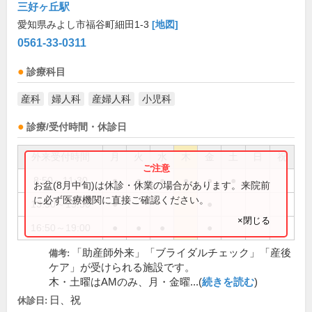
三好ヶ丘駅
愛知県みよし市福谷町細田1-3
[地図]
0561-33-0311
診療科目
産科
婦人科
産婦人科
小児科
診療/受付時間・休診日
外来受付時間
月
火
水
木
金
土
日
祝
8:50～11:30
●
●
●
●
●
●
お盆(8月中旬)は休診・休業の場合があります。来院前
に必ず医療機関に直接ご確認ください。
13:50～15:30
●
●
×閉じる
16:50～19:00
●
●
●
●
「助産師外来」「ブライダルチェック」「産後
備考:
ケア」が受けられる施設です。
木・土曜はAMのみ、月・金曜...(
続きを読む
)
日、祝
休診日: