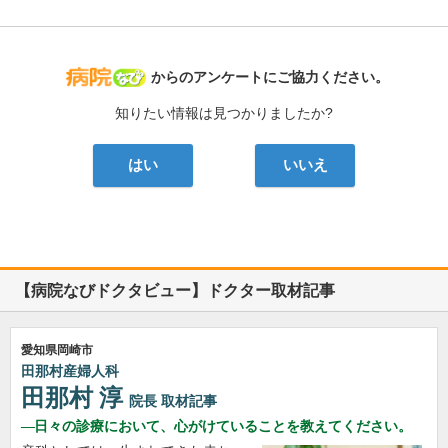
病院なび
からのアンケートにご協力ください。
知りたい情報は見つかりましたか?
はい
いいえ
【病院なびドクタビュー】ドクター取材記事
愛知県岡崎市
田那村産婦人科
田那村 淳
院長
取材記事
日々の診療において、心がけていることを教えてください。