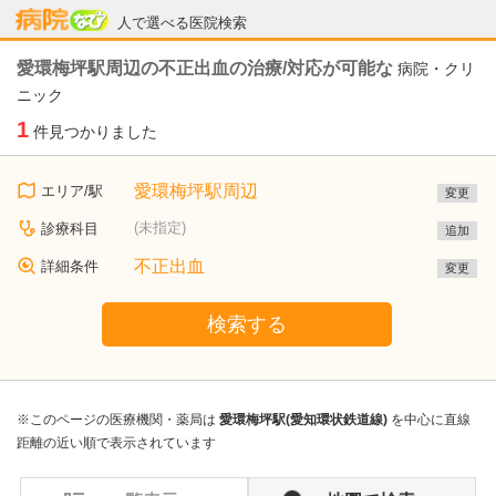
病院なび
人で選べる医院検索
愛環梅坪駅周辺の不正出血の治療/対応が可能な
病院・クリ
ニック
1
件見つかりました
愛環梅坪駅周辺
エリア/駅
変更
(未指定)
診療科目
追加
不正出血
詳細条件
変更
検索する
※このページの医療機関・薬局は
愛環梅坪駅(愛知環状鉄道線)
を中心に直線
距離の近い順で表示されています