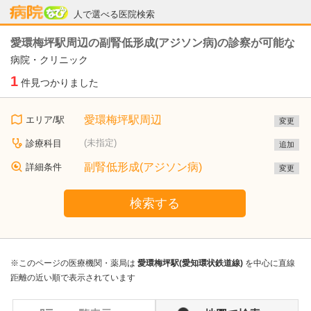
病院なび
人で選べる医院検索
愛環梅坪駅周辺の副腎低形成(アジソン病)の診察が可能な
病院・クリニック
1
件見つかりました
愛環梅坪駅周辺
エリア/駅
変更
(未指定)
診療科目
追加
副腎低形成(アジソン病)
詳細条件
変更
検索する
※このページの医療機関・薬局は
愛環梅坪駅(愛知環状鉄道線)
を中心に直線
距離の近い順で表示されています