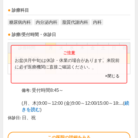
診療科目
糖尿病内科
内分泌内科
脂質代謝内科
内科
診療/受付時間・休診日
診療時間
月
火
水
木
金
土
日
祝
9:00～12:00
●
●
●
●
●
●
お盆(8月中旬)は休診・休業の場合があります。来院前
に必ず医療機関に直接ご確認ください。
15:00～18:00
●
●
●
●
×閉じる
受付時間8:45～
備考:
(月、木)9:00～12:00 (金)9:00～12:00/15:00～18:...(
続
きを読む
)
日、祝
休診日:
この医院の詳細をみる