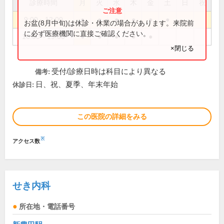
診療時間
月
火
水
木
金
土
日
祝
9:00～12:00
●
●
●
●
●
●
お盆(8月中旬)は休診・休業の場合があります。来院前
に必ず医療機関に直接ご確認ください。
16:00～19:00
●
●
●
●
●
×閉じる
受付/診療日時は科目により異なる
備考:
日、祝、夏季、年末年始
休診日:
この医院の詳細をみる
※
アクセス数
せき内科
所在地・電話番号