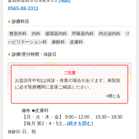
愛知県豊田市市木町5-1-2
[地図]
0565-88-3311
診療科目
整形外科
内科
循環器内科
呼吸器内科
内分泌内科
リ
ハビリテーション科
麻酔科
皮膚科
診療/受付時間・休診日
診療時間
月
火
水
木
金
土
日
祝
9:00～12:00
●
●
●
●
●
●
お盆(8月中旬)は休診・休業の場合があります。来院前
に必ず医療機関に直接ご確認ください。
15:30～18:30
●
●
●
●
●
×閉じる
■皮膚科
備考:
【月・火・木・金】 9:00～12:00 、15:30～18:30
【毎月 第2・4・5土...(
続きを読む
)
日、祝
休診日: