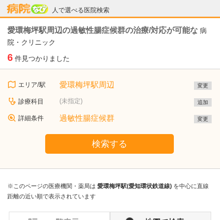
病院なび
人で選べる医院検索
愛環梅坪駅周辺の過敏性腸症候群の治療/対応が可能な
病
院・クリニック
6
件見つかりました
愛環梅坪駅周辺
エリア/駅
変更
(未指定)
診療科目
追加
過敏性腸症候群
詳細条件
変更
検索する
※このページの医療機関・薬局は
愛環梅坪駅(愛知環状鉄道線)
を中心に直線
距離の近い順で表示されています