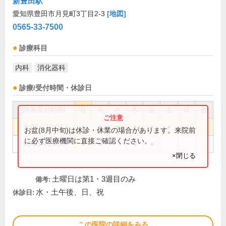
新豊田駅
愛知県豊田市月見町3丁目2-3
[地図]
0565-33-7500
診療科目
内科
消化器科
診療/受付時間・休診日
外来受付時間
月
火
水
木
金
土
日
祝
9:00～12:00
●
●
●
●
●
●
お盆(8月中旬)は休診・休業の場合があります。来院前
に必ず医療機関に直接ご確認ください。
16:30～19:00
●
●
●
●
×閉じる
土曜日は第1・3週目のみ
備考:
水・土午後、日、祝
休診日:
この医院の詳細をみる