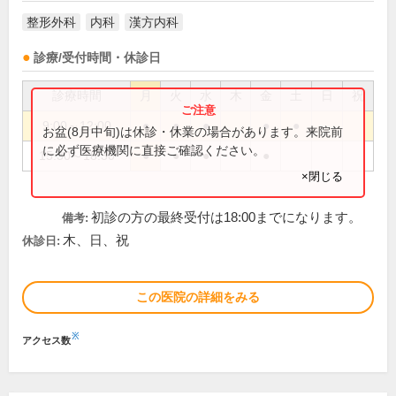
整形外科
内科
漢方内科
診療/受付時間・休診日
診療時間
月
火
水
木
金
土
日
祝
9:00～12:00
●
●
●
●
●
お盆(8月中旬)は休診・休業の場合があります。来院前
に必ず医療機関に直接ご確認ください。
15:30～18:30
●
●
●
●
×閉じる
初診の方の最終受付は18:00までになります。
備考:
木、日、祝
休診日:
この医院の詳細をみる
※
アクセス数