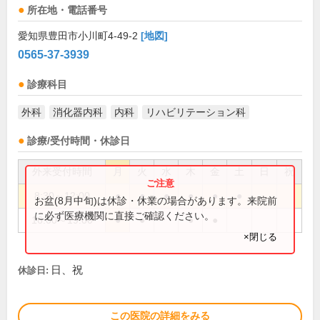
所在地・電話番号
愛知県豊田市小川町4-49-2
[地図]
0565-37-3939
診療科目
外科
消化器内科
内科
リハビリテーション科
診療/受付時間・休診日
外来受付時間
月
火
水
木
金
土
日
祝
8:30～12:00
●
●
●
●
●
●
お盆(8月中旬)は休診・休業の場合があります。来院前
に必ず医療機関に直接ご確認ください。
16:00～19:00
●
●
●
●
×閉じる
日、祝
休診日:
この医院の詳細をみる