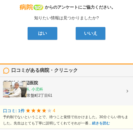
病院なび
からのアンケートにご協力ください。
知りたい情報は見つかりましたか?
はい
いいえ
口コミがある病院・クリニック
医療法人
渡辺医院
内科, 消化器科, 小児科
愛知県豊田市常盤町2丁目61
4
口コミ: 1件
予約制でないということで、待つこと覚悟で出かけました。30分ぐらい待ちま
した。先生はとても丁寧に説明してくれてそれが一番...
続きを読む