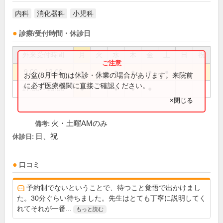
内科
消化器科
小児科
診療/受付時間・休診日
外来受付時間
月
火
水
木
金
土
日
祝
9:00～12:00
●
●
●
●
●
●
お盆(8月中旬)は休診・休業の場合があります。来院前
に必ず医療機関に直接ご確認ください。
17:30～19:30
●
●
●
●
×閉じる
火・土曜AMのみ
備考:
日、祝
休診日:
口コミ
予約制でないということで、待つこと覚悟で出かけまし
た。30分ぐらい待ちました。先生はとても丁寧に説明してく
れてそれが一番...
もっと読む