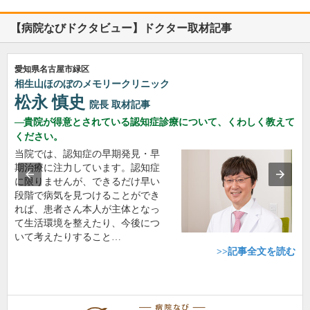
【病院なびドクタビュー】ドクター取材記事
愛知県名古屋市緑区
相生山ほのぼのメモリークリニック
松永 慎史
院長
取材記事
貴院が得意とされている認知症診療について、くわしく教えて
ください。
当院では、認知症の早期発見・早
期治療に注力しています。認知症
に限りませんが、できるだけ早い
段階で病気を見つけることができ
れば、患者さん本人が主体となっ
て生活環境を整えたり、今後につ
いて考えたりすること…
>>記事全文を読む