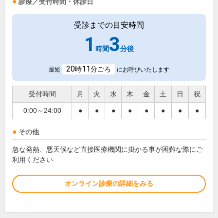
診療／受付時間・休診日
受診までの目安時間
1
3
時間
分後
20
11
時
分ごろ
最短
にお呼びいたします
受付時間
月
火
水
木
金
土
日
祝
0:00～24:00
●
●
●
●
●
●
●
●
その他
急な発熱、悪天候など直接医療機関に掛かる事が困難な際にご
利用ください
オンライン診療の詳細をみる