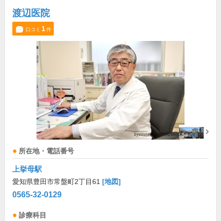
渡辺医院
1
口コミ
件
所在地・電話番号
上挙母駅
愛知県豊田市常盤町2丁目61
[地図]
0565-32-0129
診療科目