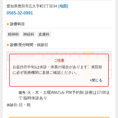
愛知県豊田市広久手町2丁目34
[地図]
0565-32-0991
診療科目
精神科
神経科
皮膚科
診療/受付時間・休診日
外来受付時間
月
火
水
木
金
土
日
祝
9:00～12:00
●
●
●
●
●
●
お盆(8月中旬)は休診・休業の場合があります。来院前
に必ず医療機関に直接ご確認ください。
14:00～16:00
●
●
●
×閉じる
火・木・土曜AMのみ PM予約制 診療は17:00ま
備考:
で 臨時休診あり
日・祝
休診日: