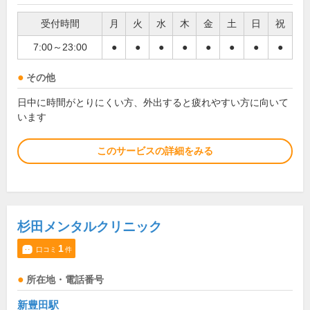
受付時間
月
火
水
木
金
土
日
祝
7:00～23:00
●
●
●
●
●
●
●
●
その他
日中に時間がとりにくい方、外出すると疲れやすい方に向いて
います
このサービスの詳細をみる
杉田メンタルクリニック
1
口コミ
件
所在地・電話番号
新豊田駅