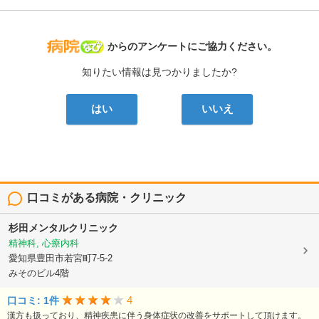
病院なび
からのアンケートにご協力ください。
知りたい情報は見つかりましたか?
はい
いいえ
口コミがある病院・クリニック
杉田メンタルクリニック
精神科, 心療内科
愛知県豊田市若宮町7-5-2
みそのビル4階
4
口コミ: 1件
漢方も扱っており、精神疾患に伴う身体症状の改善をサポートして頂けます。