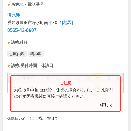
所在地・電話番号
浄水駅
愛知県豊田市浄水町南平86-2
[地図]
0565-42-8607
診療科目
心療内科
精神科
診療/受付時間・休診日
診療時間
月
火
水
木
金
土
日
祝
9:00～14:00
●
●
●
●
●
お盆(8月中旬)は休診・休業の場合があります。来院前
に必ず医療機関に直接ご確認ください。
×閉じる
火、水、祝、第3金
休診日: