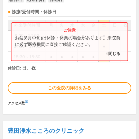
診療/受付時間・休診日
外来受付時間
月
火
水
木
金
土
日
祝
9:00～12:00
●
●
●
●
●
●
お盆(8月中旬)は休診・休業の場合があります。来院前
に必ず医療機関に直接ご確認ください。
14:00～17:00
●
×閉じる
15:30～18:30
●
●
●
●
●
日、祝
休診日:
この医院の詳細をみる
※
アクセス数
豊田浄水こころのクリニック