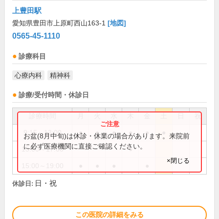
上豊田駅
愛知県豊田市上原町西山163-1
[地図]
0565-45-1110
診療科目
心療内科
精神科
診療/受付時間・休診日
診療時間
月
火
水
木
金
土
日
祝
9:15～13:00
●
●
●
●
●
●
お盆(8月中旬)は休診・休業の場合があります。来院前
に必ず医療機関に直接ご確認ください。
15:00～17:00
●
×閉じる
15:00～19:00
●
●
●
●
日・祝
休診日:
この医院の詳細をみる