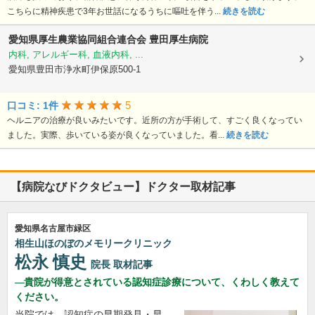
こちらに精神疾患で3年お世話になるうちに嘔吐を伴う...
続きを読む
愛知県厚生農業協同組合連合会
豊田厚生病院
内科, アレルギー科, 血液内科, ...
愛知県豊田市浄水町伊保原500-1
5
口コミ: 1件
ヘルニアの治療が良いみたいです。近所の方が手術して、すごく良くなってい
ました。実際、歩いている姿が良くなっていました。看...
続きを読む
【病院なびドクタビュー】ドクター取材記事
愛知県名古屋市緑区
相生山ほのぼのメモリークリニック
松永 慎史
院長
取材記事
貴院が得意とされている認知症診療について、くわしく教えて
ください。
当院では、認知症の早期発見・早