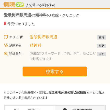
病院なび
人で選べる医院検索
愛環梅坪駅周辺の精神科の
病院・クリニック
8
件見つかりました
愛環梅坪駅周辺
エリア/駅
変更
精神科
診療科目
変更
(未指定)フリーワード、予約、専門、症状など
詳細条件
追加
で検索できます
検索する
※このページの医療機関・薬局は
愛環梅坪駅(愛知環状鉄道線)
を中心に直線
距離の近い順で表示されています