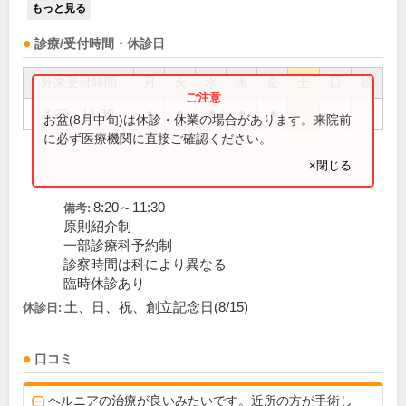
もっと見る
診療/受付時間・休診日
外来受付時間
月
火
水
木
金
土
日
祝
8:20～11:30
●
●
●
●
●
お盆(8月中旬)は休診・休業の場合があります。来院前
に必ず医療機関に直接ご確認ください。
×閉じる
8:20～11:30
備考:
原則紹介制
一部診療科予約制
診察時間は科により異なる
臨時休診あり
土、日、祝、創立記念日(8/15)
休診日:
口コミ
ヘルニアの治療が良いみたいです。近所の方が手術し