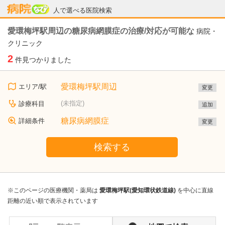
病院なび
人で選べる医院検索
愛環梅坪駅周辺の糖尿病網膜症の治療/対応が可能な
病院・
クリニック
2
件見つかりました
愛環梅坪駅周辺
エリア/駅
変更
(未指定)
診療科目
追加
糖尿病網膜症
詳細条件
変更
検索する
※このページの医療機関・薬局は
愛環梅坪駅(愛知環状鉄道線)
を中心に直線
距離の近い順で表示されています