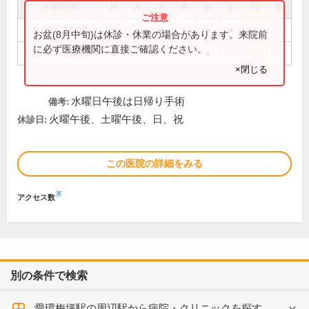
診療時間
月
火
水
木
金
土
日
祝
9:00～12:00
●
●
●
●
●
●
お盆(8月中旬)は休診・休業の場合があります。来院前
に必ず医療機関に直接ご確認ください。
15:30～18:00
●
●
●
×閉じる
水曜日午後は日帰り手術
備考:
火曜午後、土曜午後、日、祝
休診日:
この医院の詳細をみる
※
アクセス数
別の条件で検索
愛環梅坪駅の周辺駅から病院・クリニックを探す