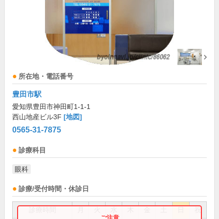
所在地・電話番号
豊田市駅
愛知県豊田市神田町1-1-1
西山地産ビル3F
[地図]
0565-31-7875
診療科目
眼科
診療/受付時間・休診日
診療時間
月
火
水
木
金
土
日
祝