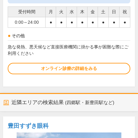
受付時間
月
火
水
木
金
土
日
祝
0:00～24:00
●
●
●
●
●
●
●
●
その他
急な発熱、悪天候など直接医療機関に掛かる事が困難な際にご
利用ください
オンライン診療の詳細をみる
近隣エリアの検索結果
(四郷駅・新豊田駅など)
豊田すずき眼科