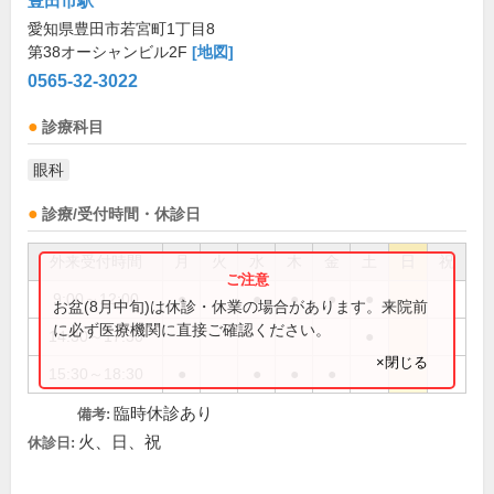
豊田市駅
愛知県豊田市若宮町1丁目8
第38オーシャンビル2F
[地図]
0565-32-3022
診療科目
眼科
診療/受付時間・休診日
外来受付時間
月
火
水
木
金
土
日
祝
9:00～12:00
●
●
●
●
●
お盆(8月中旬)は休診・休業の場合があります。来院前
に必ず医療機関に直接ご確認ください。
14:30～17:30
●
×閉じる
15:30～18:30
●
●
●
●
臨時休診あり
備考:
火、日、祝
休診日: