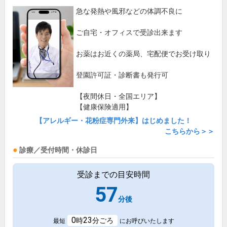
急な発熱や風邪などの体調不良に
ご自宅・オフィスで受診出来ます
お薬はお近くの薬局、宅配便でお受け取り
登園許可証・診断書も発行可
【夜間休日・全国エリア】
【健康保険適用】
【アレルギー・花粉症専門外来】はじめました！
こちらから＞＞
診療／受付時間・休診日
受診までの目安時間
57
分後
0
23
時
分ごろ
最短
にお呼びいたします