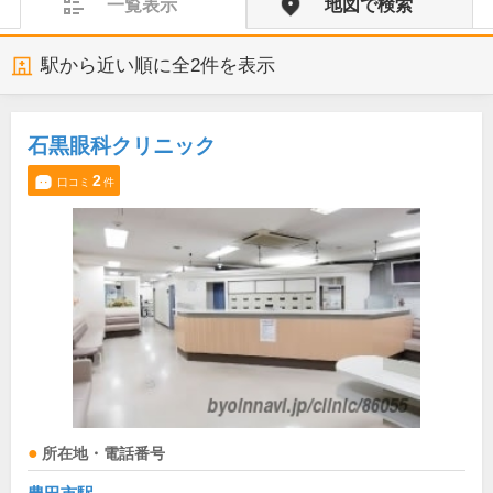
一覧表示
地図で検索
駅から近い順に全
2
件を表示
石黒眼科クリニック
2
口コミ
件
所在地・電話番号