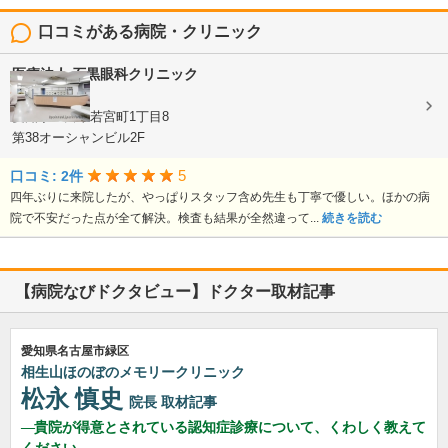
口コミがある病院・クリニック
医療法人
石黒眼科クリニック
眼科
愛知県豊田市若宮町1丁目8
第38オーシャンビル2F
5
口コミ: 2件
四年ぶりに来院したが、やっぱりスタッフ含め先生も丁寧で優しい。ほかの病
院で不安だった点が全て解決。検査も結果が全然違って...
続きを読む
【病院なびドクタビュー】ドクター取材記事
愛知県名古屋市緑区
相生山ほのぼのメモリークリニック
松永 慎史
院長
取材記事
貴院が得意とされている認知症診療について、くわしく教えて