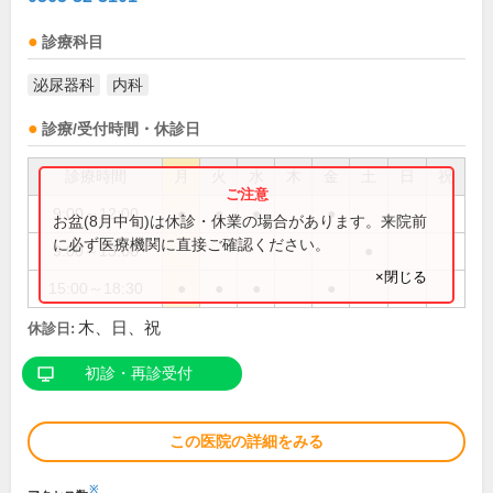
診療科目
泌尿器科
内科
診療/受付時間・休診日
診療時間
月
火
水
木
金
土
日
祝
9:00～12:00
●
●
●
●
お盆(8月中旬)は休診・休業の場合があります。来院前
に必ず医療機関に直接ご確認ください。
9:00～13:00
●
×閉じる
15:00～18:30
●
●
●
●
木、日、祝
休診日:
初診・再診受付
この医院の詳細をみる
※