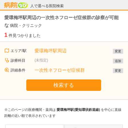
病院なび
人で選べる医院検索
愛環梅坪駅周辺の一次性ネフローゼ症候群の診察が可能
な
病院・クリニック
1
件見つかりました
愛環梅坪駅周辺
エリア/駅
変更
(未指定)
診療科目
追加
一次性ネフローゼ症候群
詳細条件
変更
検索する
※このページの医療機関・薬局は
愛環梅坪駅(愛知環状鉄道線)
を中心に直線
距離の近い順で表示されています