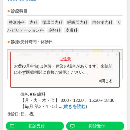
診療科目
整形外科
内科
循環器内科
呼吸器内科
内分泌内科
リ
ハビリテーション科
麻酔科
皮膚科
診療/受付時間・休診日
診療時間
月
火
水
木
金
土
日
祝
9:00～12:00
●
●
●
●
●
●
お盆(8月中旬)は休診・休業の場合があります。来院前
に必ず医療機関に直接ご確認ください。
15:30～18:30
●
●
●
●
●
×閉じる
■皮膚科
備考:
【月・火・木・金】 9:00～12:00 、15:30～18:30
【毎月 第2・4・5土...(
続きを読む
)
日、祝
休診日:
初診受付
再診受付