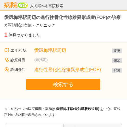
病院なび
人で選べる医院検索
愛環梅坪駅周辺の進行性骨化性線維異形成症(FOP)の診察
が可能な
病院・クリニック
1
件見つかりました
愛環梅坪駅周辺
エリア/駅
変更
(未指定)
診療科目
追加
進行性骨化性線維異形成症(FOP)
詳細条件
変更
検索する
※このページの医療機関・薬局は
愛環梅坪駅(愛知環状鉄道線)
を中心に直線
距離の近い順で表示されています