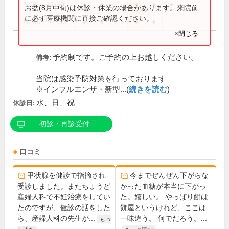
9:30～11:30
●
●
●
●
●
お盆(8月中旬)は休診・休業の場合があります。来院前
に必ず医療機関に直接ご確認ください。
15:00～17:30
●
●
●
●
×閉じる
予約制です。ご予約の上お越しください。
備考:
当院は感染予防対策を行っております
※インフルエンザ・新型...(
続きを読む
)
水、日、祝
休診日:
初診・再診受付
口コミ
甲状腺を健診で指摘され
今までぜんぜん下がらな
受診しました。またちょうど
かった血糖が本当に下がっ
産婦人科で不妊治療をしてい
た。嬉しい。 やっぱり餅は
たのですが、健診の話をした
餅屋というけれど、ここは
ら、産婦人科の先生が...
一味違う。 何でだろう。...
もっ