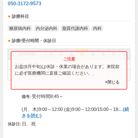
050-3172-9573
診療科目
糖尿病内科
内分泌内科
脂質代謝内科
内科
診療/受付時間・休診日
診療時間
月
火
水
木
金
土
日
祝
9:00～12:00
●
●
●
●
●
●
お盆(8月中旬)は休診・休業の場合があります。来院前
に必ず医療機関に直接ご確認ください。
15:00～18:00
●
●
●
●
×閉じる
受付時間8:45～
備考:
(月、木)9:00～12:00 (金)9:00～12:00/15:00～18:...(
続
きを読む
)
日、祝
休診日: