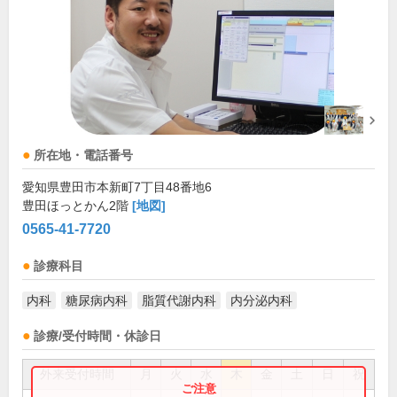
所在地・電話番号
愛知県豊田市本新町7丁目48番地6
豊田ほっとかん2階
[地図]
0565-41-7720
診療科目
内科
糖尿病内科
脂質代謝内科
内分泌内科
診療/受付時間・休診日
外来受付時間
月
火
水
木
金
土
日
祝