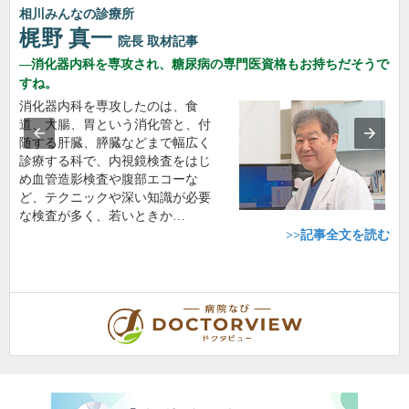
相川みんなの診療所
梶野 真一
院長
取材記事
消化器内科を専攻され、糖尿病の専門医資格もお持ちだそうで
すね。
消化器内科を専攻したのは、食
道、大腸、胃という消化管と、付
随する肝臓、膵臓などまで幅広く
診療する科で、内視鏡検査をはじ
め血管造影検査や腹部エコーな
ど、テクニックや深い知識が必要
な検査が多く、若いときか…
>>記事全文を読む