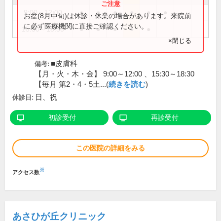
9:00～12:00
●
●
●
●
●
●
お盆(8月中旬)は休診・休業の場合があります。来院前
に必ず医療機関に直接ご確認ください。
15:30～18:30
●
●
●
●
●
×閉じる
■皮膚科
備考:
【月・火・木・金】 9:00～12:00 、15:30～18:30
【毎月 第2・4・5土...(
続きを読む
)
日、祝
休診日:
初診受付
再診受付
この医院の詳細をみる
※
アクセス数
あさひが丘クリニック