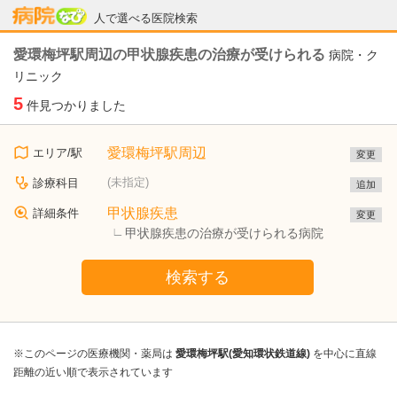
病院なび
人で選べる医院検索
愛環梅坪駅周辺の甲状腺疾患の治療が受けられる
病院・ク
リニック
5
件見つかりました
愛環梅坪駅周辺
エリア/駅
変更
(未指定)
診療科目
追加
甲状腺疾患
詳細条件
変更
甲状腺疾患の治療が受けられる病院
検索する
※このページの医療機関・薬局は
愛環梅坪駅(愛知環状鉄道線)
を中心に直線
距離の近い順で表示されています