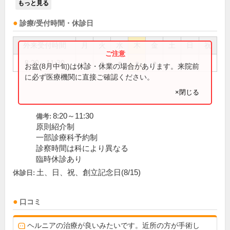
もっと見る
診療/受付時間・休診日
外来受付時間
月
火
水
木
金
土
日
祝
8:20～11:30
●
●
●
●
●
お盆(8月中旬)は休診・休業の場合があります。来院前
に必ず医療機関に直接ご確認ください。
×閉じる
8:20～11:30
備考:
原則紹介制
一部診療科予約制
診察時間は科により異なる
臨時休診あり
土、日、祝、創立記念日(8/15)
休診日:
口コミ
ヘルニアの治療が良いみたいです。近所の方が手術し