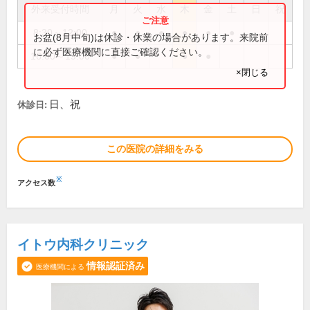
外来受付時間
月
火
水
木
金
土
日
祝
8:30～12:00
●
●
●
●
●
●
お盆(8月中旬)は休診・休業の場合があります。来院前
に必ず医療機関に直接ご確認ください。
16:00～19:00
●
●
●
●
×閉じる
日、祝
休診日:
この医院の詳細をみる
※
アクセス数
イトウ内科クリニック
情報認証済み
医療機関による