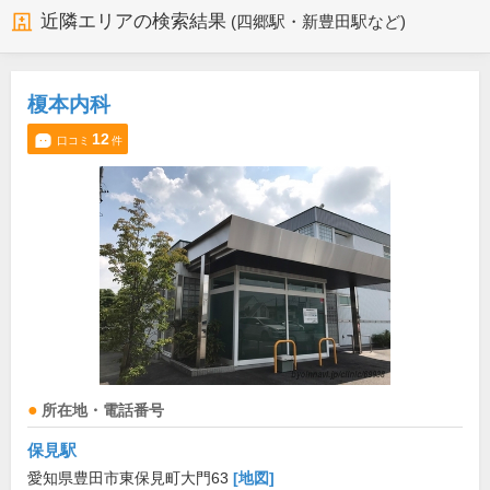
近隣エリアの検索結果
(四郷駅・新豊田駅など)
榎本内科
12
口コミ
件
所在地・電話番号
保見駅
愛知県豊田市東保見町大門63
[地図]