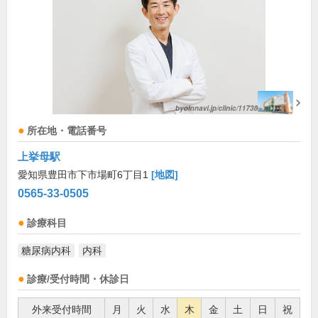
所在地・電話番号
上挙母駅
愛知県豊田市下市場町6丁目1
[地図]
0565-33-0505
診療科目
糖尿病内科
内科
診療/受付時間・休診日
外来受付時間
月
火
水
木
金
土
日
祝