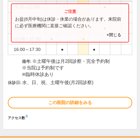
9:15～11:00
●
9:15～11:30
●
●
●
●
お盆(8月中旬)は休診・休業の場合があります。来院前
に必ず医療機関に直接ご確認ください。
14:00～15:45
●
×閉じる
15:00～17:30
●
●
16:00～17:30
●
●
※土曜午後は月2回診察・完全予約制
備考:
※当院は予約制です
※臨時休診あり
水、日、祝、土曜午後(月2回診察)
休診日:
この医院の詳細をみる
※
アクセス数