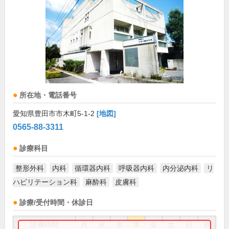
所在地・電話番号
愛知県豊田市市木町5-1-2
[地図]
0565-88-3311
診療科目
整形外科
内科
循環器内科
呼吸器内科
内分泌内科
リ
ハビリテーション科
麻酔科
皮膚科
診療/受付時間・休診日
診療時間
月
火
水
木
金
土
日
祝