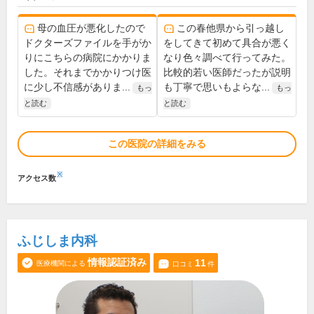
母の血圧が悪化したので
この春他県から引っ越し
ドクターズファイルを手がか
をしてきて初めて具合が悪く
りにこちらの病院にかかりま
なり色々調べて行ってみた。
した。それまでかかりつけ医
比較的若い医師だったが説明
に少し不信感がありま...
も丁寧で思いもよらな...
もっ
もっ
と読む
と読む
この医院の詳細をみる
※
アクセス数
ふじしま内科
情報認証済み
11
医療機関による
口コミ
件