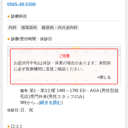
0565-48-5306
診療科目
内科
循環器科
糖尿病・内分泌内科
診療/受付時間・休診日
診療時間
月
火
水
木
金
土
日
祝
9:00～12:00
●
●
●
●
●
●
お盆(8月中旬)は休診・休業の場合があります。来院前
に必ず医療機関に直接ご確認ください。
14:00～17:00
●
×閉じる
17:00～19:00
●
●
●
●
第1・第3土曜 14時～17時 ED・AGA (男性型脱
備考:
毛症)専門外来(男性スタッフのみ)
9時から...(
続きを読む
)
日、祝
休診日:
口コミ