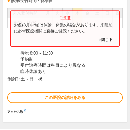
診療/受付時間・休診日
外来受付時間
月
火
水
木
金
土
日
祝
8:00～11:30
●
●
●
●
●
お盆(8月中旬)は休診・休業の場合があります。来院前
に必ず医療機関に直接ご確認ください。
×閉じる
8:00～11:30
備考:
予約制
受付診療時間は科目により異なる
臨時休診あり
土～日・祝
休診日:
この医院の詳細をみる
※
アクセス数