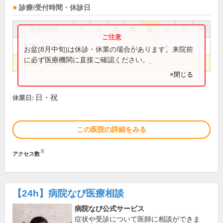
診療/受付時間・休診日
営業時間
月
火
水
木
金
土
日
祝
8:30～12:00
●
●
お盆(8月中旬)は休診・休業の場合があります。来院前
に必ず医療機関に直接ご確認ください。
8:30～19:00
●
●
●
●
×閉じる
日・祝
休業日:
この医院の詳細をみる
※
アクセス数
【24h】
病院なび医療相談
病院なび公式サービス
症状や受診について医師に相談ができま