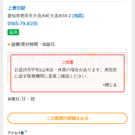
上豊田駅
愛知県豊田市大清水町大清水59-2
[地図]
0565-79-8155
薬局
診療/受付時間・休診日
営業時間
月
火
水
木
金
土
日
祝
9:15～13:00
●
お盆(8月中旬)は休診・休業の場合があります。来院前
に必ず医療機関に直接ご確認ください。
9:15～19:00
●
●
●
●
●
×閉じる
日・祝
休業日:
この医院の詳細をみる
※
アクセス数