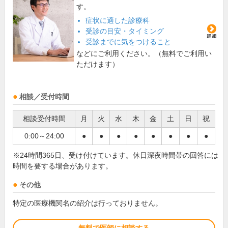
す。
症状に適した診療科
受診の目安・タイミング
受診までに気をつけること
などにご利用ください。（無料でご利用い
ただけます）
相談／受付時間
相談受付時間
月
火
水
木
金
土
日
祝
0:00～24:00
●
●
●
●
●
●
●
●
※24時間365日、受け付けています。休日深夜時間帯の回答には
時間を要する場合があります。
その他
特定の医療機関名の紹介は行っておりません。