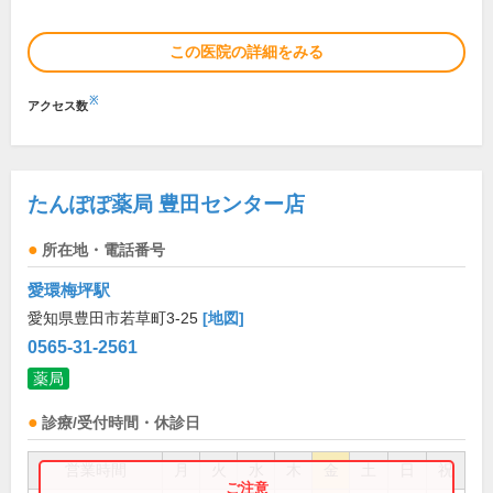
この医院の詳細をみる
※
アクセス数
たんぽぽ薬局 豊田センター店
所在地・電話番号
愛環梅坪駅
愛知県豊田市若草町3-25
[地図]
0565-31-2561
薬局
診療/受付時間・休診日
営業時間
月
火
水
木
金
土
日
祝