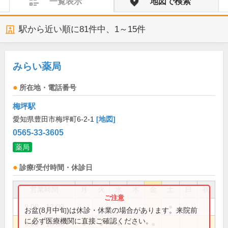
一覧表示
地図で検索
駅から近い順に
81
件中、
1～15件
みらい薬局
所在地・電話番号
梅坪駅
愛知県豊田市梅坪町6-2-1
[地図]
0565-33-3605
薬局
診療/受付時間・休診日
営業時間
月
火
水
木
金
土
日
祝
9:00～12:00
●
お盆(8月中旬)は休診・休業の場合があります。来院前
に必ず医療機関に直接ご確認ください。
9:00～18:30
●
●
●
●
●