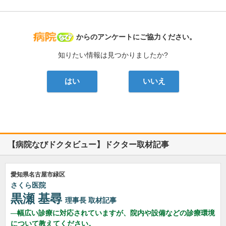
病院なび
からのアンケートにご協力ください。
知りたい情報は見つかりましたか?
はい
いいえ
【病院なびドクタビュー】ドクター取材記事
愛知県名古屋市緑区
さくら医院
黒瀬 基尋
理事長
取材記事
幅広い診療に対応されていますが、院内や設備などの診療環境
について教えてください。