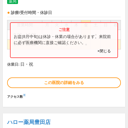
薬局
診療/受付時間・休診日
営業時間
月
火
水
木
金
土
日
祝
9:00～12:00
●
●
お盆(8月中旬)は休診・休業の場合があります。来院前
に必ず医療機関に直接ご確認ください。
9:00～19:00
●
●
●
●
×閉じる
日・祝
休業日:
この医院の詳細をみる
※
アクセス数
ハロー薬局豊田店