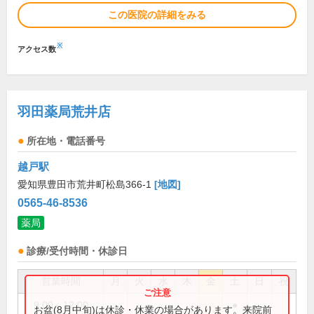
この医院の詳細をみる
※
アクセス数
羽田薬局荒井店
所在地・電話番号
越戸駅
愛知県豊田市荒井町松島366-1
[地図]
0565-46-8536
薬局
診療/受付時間・休診日
営業時間
月
火
水
木
金
土
日
祝
9:00～12:00
●
お盆(8月中旬)は休診・休業の場合があります。来院前