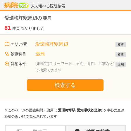
病院なび
人で選べる医院検索
愛環梅坪駅周辺の
薬局
81
件見つかりました
愛環梅坪駅周辺
エリア/駅
変更
薬局
診療科目
変更
(未指定)フリーワード、予約、専門、症状など
詳細条件
追加
で検索できます
検索する
※このページの医療機関・薬局は
愛環梅坪駅(愛知環状鉄道線)
を中心に直線
距離の近い順で表示されています