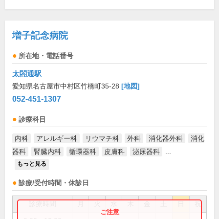
増子記念病院
所在地・電話番号
太閤通駅
愛知県名古屋市中村区竹橋町35-28
[地図]
052-451-1307
診療科目
内科
アレルギー科
リウマチ科
外科
消化器外科
消化
器科
腎臓内科
循環器科
皮膚科
泌尿器科
...
もっと見る
診療/受付時間・休診日
診療時間
月
火
水
木
金
土
日
祝