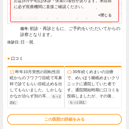
お盆(8月中旬)は休診・休業の場合があります。来院前
に必ず医療機関に直接ご確認ください。
10:00～14:00
●
×閉じる
16:00～19:00
●
●
●
●
初診・再診ともに、ご予約をいただいてからの
備考:
診察となります。
日・祝
休診日:
口コミ
昨年10月突然の回転性目
30年続くめまいの治療
眩からのフワフワ目眩で耳鼻
で、めいほう睡眠めまいクリ
科で診てもらい目眩止めを出
ニックに通院していた者で
してもらいました。しかしな
す。通院開始時期に口コミを
かなか治らず別の耳...
投稿しましたが、その後...
もっと
もっと読む
読む
この医院の詳細をみる