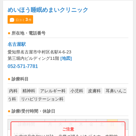
めいほう睡眠めまいクリニック
3
口コミ
件
所在地・電話番号
名古屋駅
愛知県名古屋市中村区名駅4-6-23
第三堀内ビルディング11階
[地図]
052-571-7781
診療科目
内科
精神科
アレルギー科
小児科
皮膚科
耳鼻いんこ
う科
リハビリテーション科
診療/受付時間・休診日
診療時間
月
火
水
木
金
土
日
祝
10:00～13:00
●
●
●
●