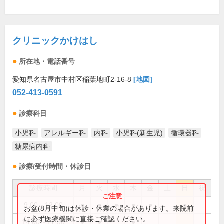
クリニックかけはし
所在地・電話番号
愛知県名古屋市中村区稲葉地町2-16-8
[地図]
052-413-0591
診療科目
小児科
アレルギー科
内科
小児科(新生児)
循環器科
糖尿病内科
診療/受付時間・休診日
診療時間
月
火
水
木
金
土
日
祝
9:00～12:00
●
●
●
●
●
●
お盆(8月中旬)は休診・休業の場合があります。来院前
に必ず医療機関に直接ご確認ください。
14:00～17:30
●
●
●