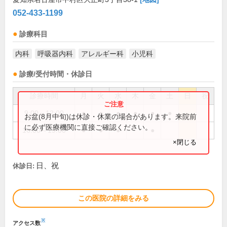
052-433-1199
診療科目
内科
呼吸器内科
アレルギー科
小児科
診療/受付時間・休診日
診療時間
月
火
水
木
金
土
日
祝
9:00～12:00
●
●
●
●
●
●
お盆(8月中旬)は休診・休業の場合があります。来院前
に必ず医療機関に直接ご確認ください。
16:00～19:00
●
●
●
●
×閉じる
日、祝
休診日:
この医院の詳細をみる
※
アクセス数