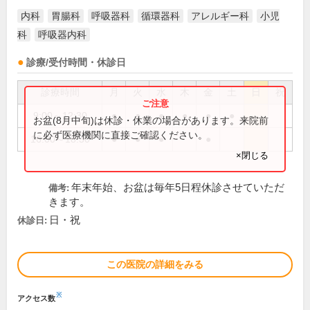
内科
胃腸科
呼吸器科
循環器科
アレルギー科
小児
科
呼吸器内科
診療/受付時間・休診日
診療時間
月
火
水
木
金
土
日
祝
9:00～12:30
●
●
●
●
●
●
お盆(8月中旬)は休診・休業の場合があります。来院前
に必ず医療機関に直接ご確認ください。
16:00～18:30
●
●
●
●
×閉じる
年末年始、お盆は毎年5日程休診させていただ
備考:
きます。
日・祝
休診日:
この医院の詳細をみる
※
アクセス数