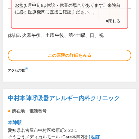
9:00～12:00
●
●
●
●
●
●
お盆(8月中旬)は休診・休業の場合があります。来院前
に必ず医療機関に直接ご確認ください。
16:30～19:00
●
●
●
●
×閉じる
火曜午後、土曜午後、第4土曜、日、祝
休診日:
この医院の詳細をみる
※
アクセス数
中村本陣呼吸器アレルギー内科クリニック
所在地・電話番号
本陣駅
愛知県名古屋市中村区松原町2-22-1
そうごうメディカルモール+Care本陣2階
[地図]