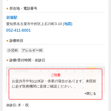
所在地・電話番号
岩塚駅
愛知県名古屋市中村区上石川町3-10
[地図]
052-411-6001
診療科目
小児科
アレルギー科
診療/受付時間・休診日
診療時間
月
火
水
木
金
土
日
祝
9:00～12:00
●
●
●
●
●
●
お盆(8月中旬)は休診・休業の場合があります。来院前
に必ず医療機関に直接ご確認ください。
15:00～18:00
●
●
●
●
×閉じる
木・祝
休診日: