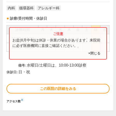
内科
循環器科
アレルギー科
診療/受付時間・休診日
診療時間
月
火
水
木
金
土
日
祝
10:00～13:00
●
●
●
●
●
●
お盆(8月中旬)は休診・休業の場合があります。来院前
に必ず医療機関に直接ご確認ください。
16:00～19:00
●
●
●
●
×閉じる
水曜日/土曜日は、10:00-13:00診察
備考:
日・祝
休診日:
この医院の詳細をみる
※
アクセス数