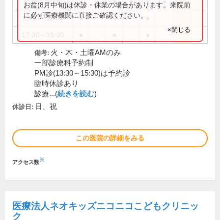
9:00～12:00
●
●
●
●
●
●
お盆(8月中旬)は休診・休業の場合があります。来院前
に必ず医療機関に直接ご確認ください。
13:30～15:30
●
●
●
×閉じる
17:30～19:30
●
●
●
火・木・土曜AMのみ
備考:
一部診療科予約制
PM診(13:30～15:30)は予約診
臨時休診あり
診療...(
続きを読む
)
日、祝
休診日:
この医院の詳細をみる
※
アクセス数
医療法人ネオキッズニコニコこどもクリニッ
ク