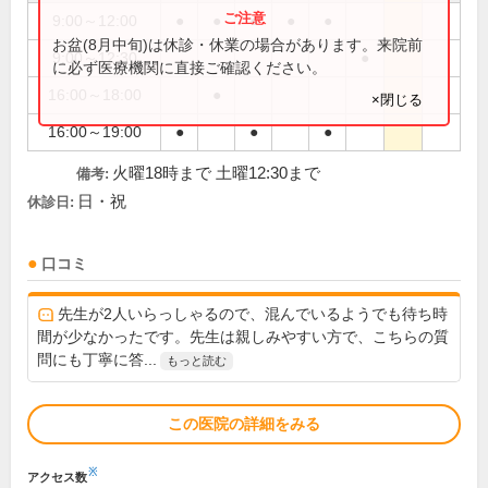
9:00～12:00
●
●
●
●
●
お盆(8月中旬)は休診・休業の場合があります。来院前
9:00～12:30
●
に必ず医療機関に直接ご確認ください。
16:00～18:00
●
×閉じる
16:00～19:00
●
●
●
火曜18時まで 土曜12:30まで
備考:
日・祝
休診日:
口コミ
先生が2人いらっしゃるので、混んでいるようでも待ち時
間が少なかったです。先生は親しみやすい方で、こちらの質
問にも丁寧に答...
もっと読む
この医院の詳細をみる
※
アクセス数