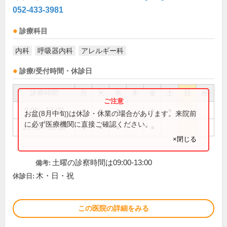
052-433-3981
診療科目
内科
呼吸器内科
アレルギー科
診療/受付時間・休診日
診療時間
月
火
水
木
金
土
日
祝
9:00～13:00
●
●
●
●
●
お盆(8月中旬)は休診・休業の場合があります。来院前
に必ず医療機関に直接ご確認ください。
16:00～18:30
●
●
●
●
×閉じる
土曜の診察時間は09:00-13:00
備考:
木・日・祝
休診日:
この医院の詳細をみる