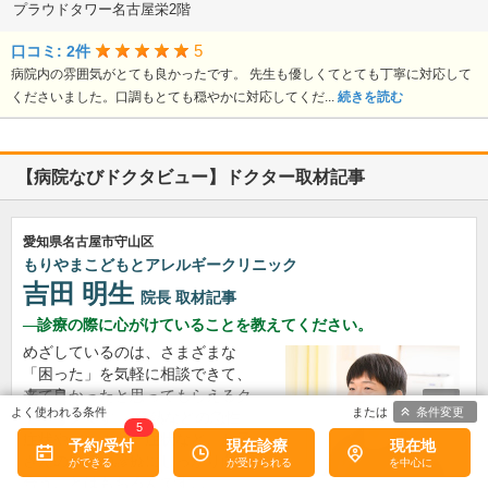
プラウドタワー名古屋栄2階
5
口コミ: 2件
病院内の雰囲気がとても良かったです。 先生も優しくてとても丁寧に対応して
くださいました。口調もとても穏やかに対応してくだ...
続きを読む
【病院なびドクタビュー】ドクター取材記事
愛知県名古屋市守山区
もりやまこどもとアレルギークリニック
吉田 明生
院長
取材記事
診療の際に心がけていることを教えてください。
めざしているのは、さまざまな
「困った」を気軽に相談できて、
来て良かったと思ってもらえるク
条件変更
リニックです。 発熱などの急性
5
症状やアレルギー症状など、お子
予約/受付
現在診療
現在地
さんの病気の診療にしっかり向き
合うことはもちろんです…