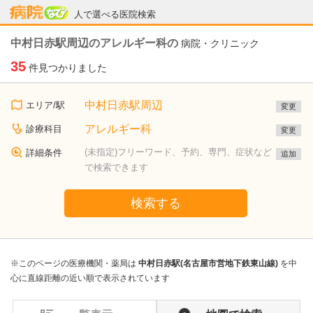
病院なび
人で選べる医院検索
中村日赤駅周辺のアレルギー科の
病院・クリニック
35
件見つかりました
中村日赤駅周辺
エリア/駅
変更
アレルギー科
診療科目
変更
(未指定)フリーワード、予約、専門、症状など
詳細条件
追加
で検索できます
検索する
※このページの医療機関・薬局は
中村日赤駅(名古屋市営地下鉄東山線)
を中
心に直線距離の近い順で表示されています