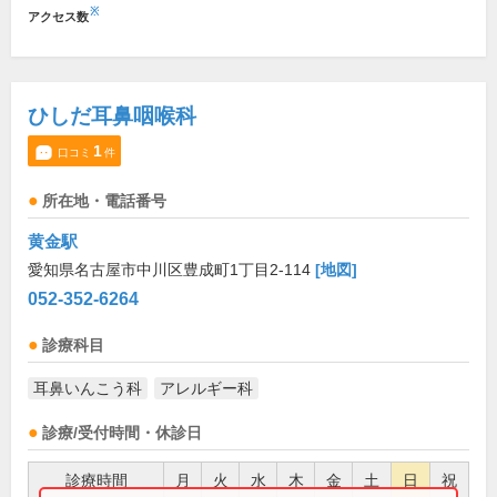
※
アクセス数
ひしだ耳鼻咽喉科
1
口コミ
件
所在地・電話番号
黄金駅
愛知県名古屋市中川区豊成町1丁目2-114
[地図]
052-352-6264
診療科目
耳鼻いんこう科
アレルギー科
診療/受付時間・休診日
診療時間
月
火
水
木
金
土
日
祝