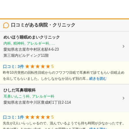
口コミがある病院・クリニック
めいほう睡眠めまいクリニック
内科, 精神科, アレルギー科, ...
愛知県名古屋市中村区名駅4-6-23
第三堀内ビルディング11階
5
口コミ: 3件
昨年10月突然の回転性目眩からのフワフワ目眩で耳鼻科で診てもらい目眩止め
を出してもらいました。しかしなかなか治らず別の耳...
続きを読む
ひしだ耳鼻咽喉科
耳鼻いんこう科, アレルギー科
愛知県名古屋市中川区豊成町1丁目2-114
5
口コミ: 1件
先生が2人いらっしゃるので、混んでいるようでも待ち時間が少なかったです。