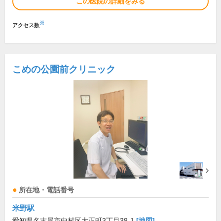
この医院の詳細をみる
※
アクセス数
こめの公園前クリニック
所在地・電話番号
米野駅
愛知県名古屋市中村区大正町3丁目38-1
[地図]