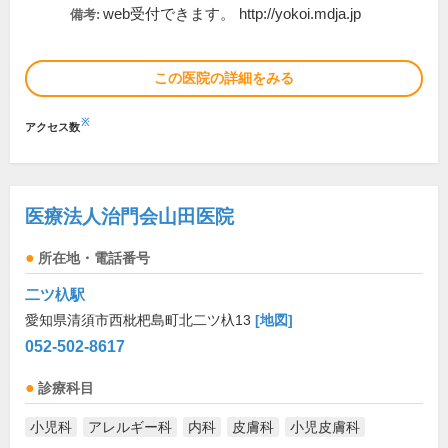
web受付できます。 http://yokoi.mdja.jp
備考:
この医院の詳細をみる
※
アクセス数
医療法人治門会山田医院
所在地・電話番号
二ツ杁駅
愛知県清須市西枇杷島町北二ツ杁13
[地図]
052-502-8617
診療科目
小児科
アレルギー科
内科
皮膚科
小児皮膚科