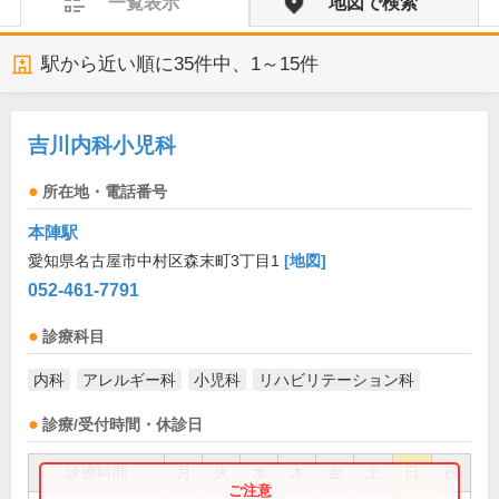
一覧表示
地図で検索
駅から近い順に
35
件中、
1～15件
吉川内科小児科
所在地・電話番号
本陣駅
愛知県名古屋市中村区森末町3丁目1
[地図]
052-461-7791
診療科目
内科
アレルギー科
小児科
リハビリテーション科
診療/受付時間・休診日
診療時間
月
火
水
木
金
土
日
祝