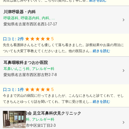
先生は親しみやすい方で、こちらの質問にも丁寧に答...
続きを読む
川津呼吸器・内科
呼吸器科, 呼吸器内科, 内科, ...
愛知県名古屋市西区名西1-17-17
5
口コミ: 2件
先生も看護師さんもとても優しくて落ち着きました。診察結果やお薬の用法に
ついても大変丁寧教えてくださいました。他の医院さん...
続きを読む
耳鼻咽喉科まつおか医院
耳鼻いんこう科, アレルギー科
愛知県名古屋市西区那古野2-7-8
5
口コミ: 1件
今ままで沢山の病院に行ってきましたが、こんなにきちんと診てくれて、そし
てきちんとゆっくり話を聞いてくれ、丁寧に受け答えし...
続きを読む
医療法人成松会
足立耳鼻科伏見クリニック
耳鼻いんこう科, アレルギー科
愛知県名古屋市中区栄1丁目2-3