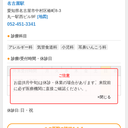
名古屋駅
愛知県名古屋市中村区椿町8-3
丸一駅西ビル9F
[地図]
052-451-3341
診療科目
アレルギー科
気管食道科
小児科
耳鼻いんこう科
診療/受付時間・休診日
外来受付時間
月
火
水
木
金
土
日
祝
10:00～13:00
●
●
●
●
●
●
お盆(8月中旬)は休診・休業の場合があります。来院前
に必ず医療機関に直接ご確認ください。
15:30～19:30
●
●
●
●
●
×閉じる
日・祝
休診日: