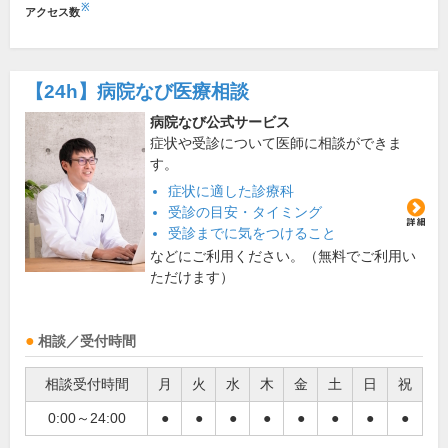
※
アクセス数
【24h】
病院なび医療相談
病院なび公式サービス
症状や受診について医師に相談ができま
す。
症状に適した診療科
受診の目安・タイミング
受診までに気をつけること
などにご利用ください。（無料でご利用い
ただけます）
相談／受付時間
相談受付時間
月
火
水
木
金
土
日
祝
0:00～24:00
●
●
●
●
●
●
●
●