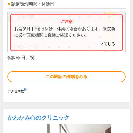
診療/受付時間・休診日
診療時間
月
火
水
木
金
土
日
祝
9:00～12:00
●
●
●
●
●
お盆(8月中旬)は休診・休業の場合があります。来院前
に必ず医療機関に直接ご確認ください。
9:00～13:00
●
×閉じる
16:00～19:00
●
●
●
●
日、祝
休診日:
この医院の詳細をみる
※
アクセス数
かわかみ心のクリニック