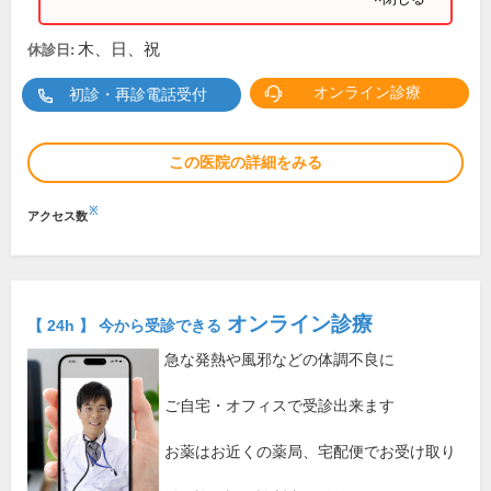
木、日、祝
休診日:
オンライン診療
初診・再診電話受付
この医院の詳細をみる
※
アクセス数
オンライン診療
【 24h 】 今から受診できる
急な発熱や風邪などの体調不良に
ご自宅・オフィスで受診出来ます
お薬はお近くの薬局、宅配便でお受け取り