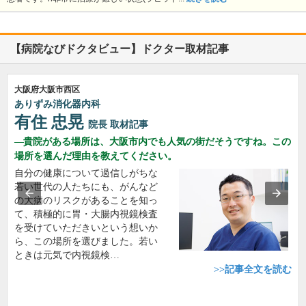
【病院なびドクタビュー】ドクター取材記事
大阪府大阪市西区
ありずみ消化器内科
有住 忠晃
院長
取材記事
貴院がある場所は、大阪市内でも人気の街だそうですね。この
場所を選んだ理由を教えてください。
自分の健康について過信しがちな
若い世代の人たちにも、がんなど
の大病のリスクがあることを知っ
て、積極的に胃・大腸内視鏡検査
を受けていただきいという想いか
ら、この場所を選びました。若い
ときは元気で内視鏡検…
>>記事全文を読む