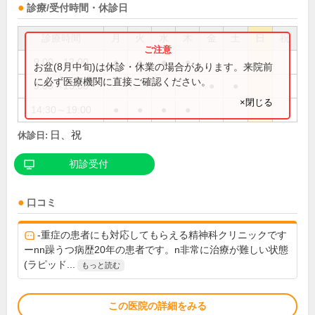
診療/受付時間・休診日
診療時間
月
火
水
木
金
土
日
祝
9:00～12:00
●
●
●
●
お盆(8月中旬)は休診・休業の場合があります。来院前
に必ず医療機関に直接ご確認ください。
9:00～13:00
●
●
×閉じる
14:30～19:00
●
●
●
●
日、祝
休診日:
初診受付
口コミ
-重症の患者にも対応してもらえる精神科クリニックです
ーnn躁うつ病歴20年の患者です。n非常に治療が難しい状態
(ラピッド...
もっと読む
この医院の詳細をみる