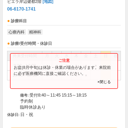
ビエラ岸辺健都2階
[地図]
06-6170-1741
診療科目
心療内科
精神科
診療/受付時間・休診日
外来受付時間
月
火
水
木
金
土
日
祝
9:00～12:00
●
●
●
●
●
●
お盆(8月中旬)は休診・休業の場合があります。来院前
に必ず医療機関に直接ご確認ください。
15:30～18:30
●
●
●
●
×閉じる
受付8:40～11:45 15:15～18:15
備考:
予約制
臨時休診あり
日・祝
休診日: