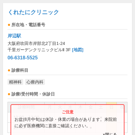
くれたにクリニック
所在地・電話番号
岸辺駅
大阪府吹田市岸部北2丁目1-24
千里ガーデンクリニックビルⅡ 3F
[地図]
06-6318-5525
診療科目
精神科
心療内科
診療/受付時間・休診日
診療時間
月
火
水
木
金
土
日
祝
10:00～13:00
●
●
●
●
●
お盆(8月中旬)は休診・休業の場合があります。来院前
に必ず医療機関に直接ご確認ください。
15:00～19:00
●
●
●
●
×閉じる