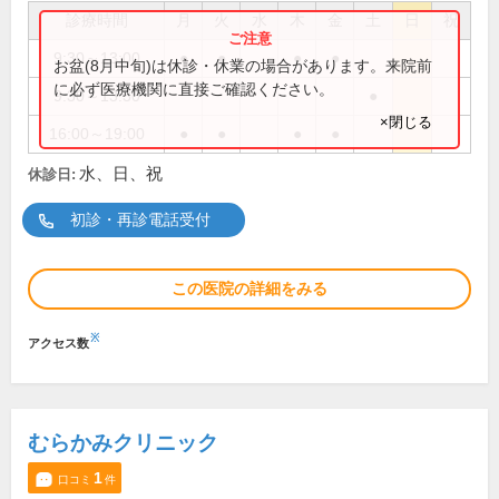
診療時間
月
火
水
木
金
土
日
祝
9:30～13:00
●
●
●
●
お盆(8月中旬)は休診・休業の場合があります。来院前
に必ず医療機関に直接ご確認ください。
9:30～13:30
●
×閉じる
16:00～19:00
●
●
●
●
水、日、祝
休診日:
初診・再診電話受付
この医院の詳細をみる
※
アクセス数
むらかみクリニック
1
口コミ
件