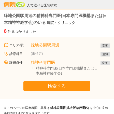
病院なび
人で選べる医院検索
緑地公園駅周辺の精神科専門医(日本専門医機構または日
本精神神経学会)のいる
病院・クリニック
6
件見つかりました
緑地公園駅周辺
エリア/駅
変更
(未指定)
診療科目
追加
精神科専門医
詳細条件
変更
精神科専門医(日本専門医機構または日
本精神神経学会)
検索する
※このページの医療機関・薬局は
緑地公園駅(北大阪急行電鉄)
を中心に直線
距離の近い順で表示されています