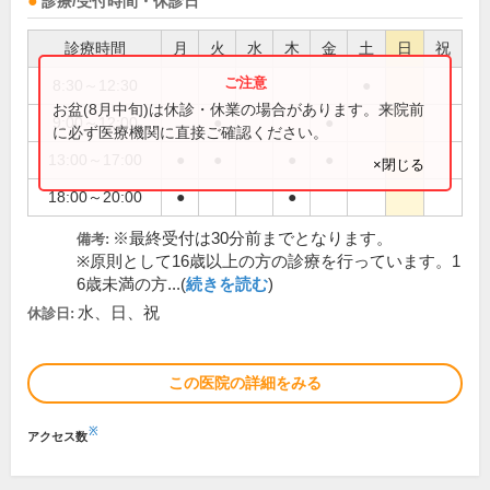
診療/受付時間・休診日
診療時間
月
火
水
木
金
土
日
祝
8:30～12:30
●
お盆(8月中旬)は休診・休業の場合があります。来院前
9:00～12:00
●
●
に必ず医療機関に直接ご確認ください。
13:00～17:00
●
●
●
●
×閉じる
18:00～20:00
●
●
※最終受付は30分前までとなります。
備考:
※原則として16歳以上の方の診療を行っています。1
6歳未満の方...(
続きを読む
)
水、日、祝
休診日:
この医院の詳細をみる
※
アクセス数