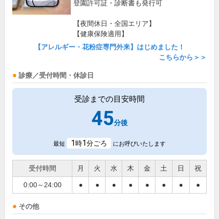
登園許可証・診断書も発行可
【夜間休日・全国エリア】
【健康保険適用】
【アレルギー・花粉症専門外来】はじめました！
こちらから＞＞
診療／受付時間・休診日
受診までの目安時間
45
分後
1
1
時
分ごろ
最短
にお呼びいたします
受付時間
月
火
水
木
金
土
日
祝
0:00～24:00
●
●
●
●
●
●
●
●
その他