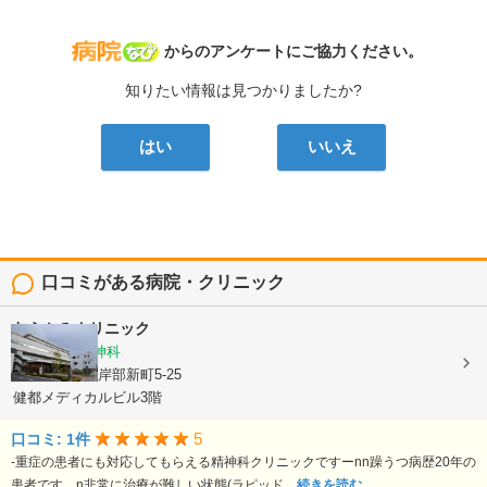
病院なび
からのアンケートにご協力ください。
知りたい情報は見つかりましたか?
はい
いいえ
口コミがある病院・クリニック
むらかみクリニック
心療内科, 精神科
大阪府吹田市岸部新町5-25
健都メディカルビル3階
5
口コミ: 1件
-重症の患者にも対応してもらえる精神科クリニックですーnn躁うつ病歴20年の
患者です。n非常に治療が難しい状態(ラピッド...
続きを読む