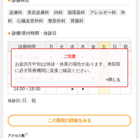
診療科目
皮膚科
美容皮膚科
内科
循環器科
アレルギー科
外
科
心臓血管外科
整形外科
胃腸科
診療/受付時間・休診日
診療時間
月
火
水
木
金
土
日
祝
9:00～12:30
●
●
●
●
●
お盆(8月中旬)は休診・休業の場合があります。来院前
9:00～13:00
●
に必ず医療機関に直接ご確認ください。
14:00～18:00
●
●
×閉じる
14:00～18:30
●
●
日、祝
休診日:
この医院の詳細をみる
※
アクセス数