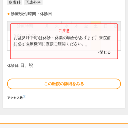
皮膚科
形成外科
診療/受付時間・休診日
診療時間
月
火
水
木
金
土
日
祝
9:00～12:00
●
●
●
●
●
●
お盆(8月中旬)は休診・休業の場合があります。来院前
に必ず医療機関に直接ご確認ください。
14:00～18:00
●
●
●
●
×閉じる
日、祝
休診日:
この医院の詳細をみる
※
アクセス数