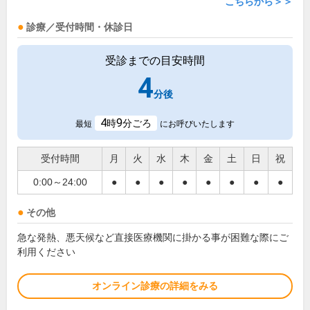
こちらから＞＞
診療／受付時間・休診日
受診までの目安時間
4
分後
4
9
時
分ごろ
最短
にお呼びいたします
受付時間
月
火
水
木
金
土
日
祝
0:00～24:00
●
●
●
●
●
●
●
●
その他
急な発熱、悪天候など直接医療機関に掛かる事が困難な際にご
利用ください
オンライン診療の詳細をみる