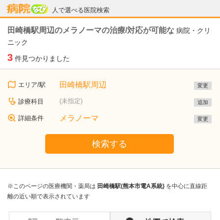
病院なび
人で選べる医院検索
田崎橋駅周辺のメラノーマの治療/対応が可能な
病院・クリ
ニック
3
件見つかりました
田崎橋駅周辺
エリア/駅
変更
(未指定)
診療科目
追加
メラノーマ
詳細条件
変更
検索する
※このページの医療機関・薬局は
田崎橋駅(熊本市電A系統)
を中心に直線距
離の近い順で表示されています