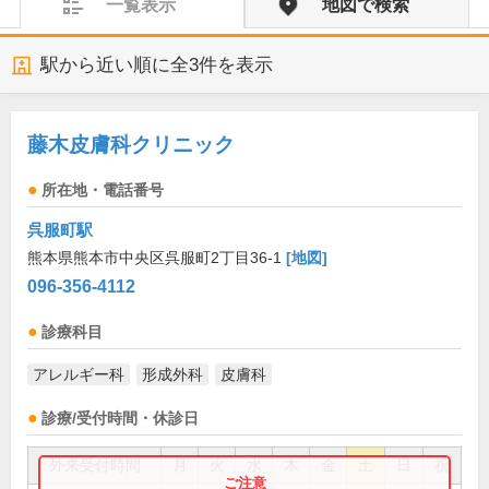
一覧表示
地図で検索
駅から近い順に全
3
件を表示
藤木皮膚科クリニック
所在地・電話番号
呉服町駅
熊本県熊本市中央区呉服町2丁目36-1
[地図]
096-356-4112
診療科目
アレルギー科
形成外科
皮膚科
診療/受付時間・休診日
外来受付時間
月
火
水
木
金
土
日
祝