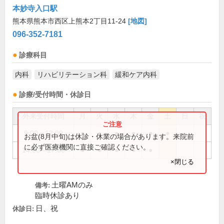
本妙寺入口駅
熊本県熊本市西区上熊本2丁目11-24
[地図]
096-352-7181
診療科目
内科
リハビリテーション科
緩和ケア内科
診療/受付時間・休診日
外来受付時間
月
火
水
木
金
土
日
祝
9:00～12:00
●
●
●
●
●
●
お盆(8月中旬)は休診・休業の場合があります。来院前
に必ず医療機関に直接ご確認ください。
14:00～17:00
●
●
●
●
●
×閉じる
土曜AMのみ
備考:
臨時休診あり
日、祝
休診日: