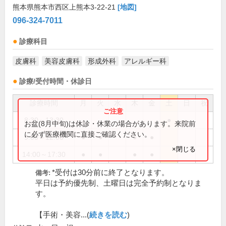
熊本県熊本市西区上熊本3-22-21
[地図]
096-324-7011
診療科目
皮膚科
美容皮膚科
形成外科
アレルギー科
診療/受付時間・休診日
診療時間
月
火
水
木
金
土
日
祝
8:30～13:30
●
お盆(8月中旬)は休診・休業の場合があります。来院前
に必ず医療機関に直接ご確認ください。
9:00～12:00
●
●
●
●
×閉じる
14:00～17:30
●
●
●
●
*受付は30分前に終了となります。
備考:
平日は予約優先制、土曜日は完全予約制となりま
す。
【手術・美容...(
続きを読む
)