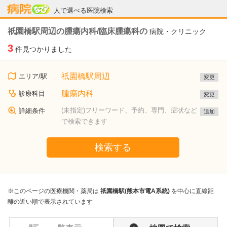
病院なび
人で選べる医院検索
祇園橋駅周辺の腫瘍内科/臨床腫瘍科の
病院・クリニック
3
件見つかりました
祇園橋駅周辺
エリア/駅
変更
腫瘍内科
診療科目
変更
(未指定)フリーワード、予約、専門、症状など
詳細条件
追加
で検索できます
検索する
※このページの医療機関・薬局は
祇園橋駅(熊本市電A系統)
を中心に直線距
離の近い順で表示されています