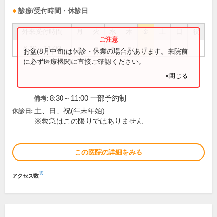
診療/受付時間・休診日
外来受付時間
月
火
水
木
金
土
日
祝
8:30～11:00
●
●
●
●
●
お盆(8月中旬)は休診・休業の場合があります。来院前
に必ず医療機関に直接ご確認ください。
×閉じる
8:30～11:00 一部予約制
備考:
土、日、祝(年末年始)
休診日:
※救急はこの限りではありません
この医院の詳細をみる
※
アクセス数