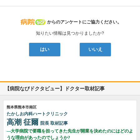
病院なび
からのアンケートにご協力ください。
知りたい情報は見つかりましたか?
はい
いいえ
【病院なびドクタビュー】ドクター取材記事
熊本県熊本市南区
たかしお内科ハートクリニック
高潮 征爾
院長
取材記事
大学病院で要職を担ってきた先生が開業を決めたのにはどのよ
うな理由があったのでしょうか?