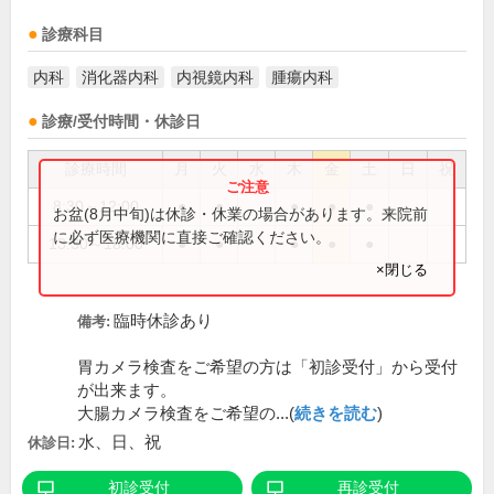
診療科目
内科
消化器内科
内視鏡内科
腫瘍内科
診療/受付時間・休診日
診療時間
月
火
水
木
金
土
日
祝
8:30～12:00
●
●
●
●
●
お盆(8月中旬)は休診・休業の場合があります。来院前
に必ず医療機関に直接ご確認ください。
13:30～18:00
●
●
●
●
●
×閉じる
臨時休診あり
備考:
胃カメラ検査をご希望の方は「初診受付」から受付
が出来ます。
大腸カメラ検査をご希望の...(
続きを読む
)
水、日、祝
休診日:
初診受付
再診受付