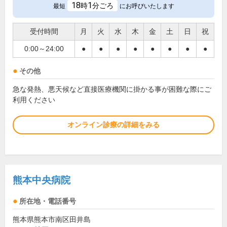
18
1
時
分ごろ
最短
にお呼びいたします
受付時間
月
火
水
木
金
土
日
祝
0:00～24:00
●
●
●
●
●
●
●
●
その他
急な発熱、悪天候など直接医療機関に掛かる事が困難な際にご
利用ください
オンライン診療の詳細をみる
熊本中央病院
所在地・電話番号
熊本県熊本市南区田井島