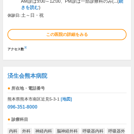
AM診は9:00～12:00、PM診は一部診療科のみ(...(
続
きを読む
)
土～日・祝
休診日:
この医院の詳細をみる
※
アクセス数
済生会熊本病院
所在地・電話番号
熊本県熊本市南区近見5-3-1
[地図]
096-351-8000
診療科目
内科
外科
神経内科
脳神経外科
呼吸器内科
呼吸器外