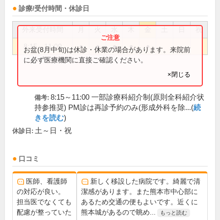
診療/受付時間・休診日
外来受付時間
月
火
水
木
金
土
日
祝
8:15～11:00
●
●
●
●
●
お盆(8月中旬)は休診・休業の場合があります。来院前
に必ず医療機関に直接ご確認ください。
×閉じる
8:15～11:00 一部診療科紹介制(原則全科紹介状
備考:
持参推奨) PM診は再診予約のみ(形成外科を除...(
続
きを読む
)
土～日・祝
休診日:
口コミ
医師、看護師
新しく移設した病院です。綺麗で清
の対応が良い。
潔感があります。また熊本市中心部に
担当医でなくても
あるため交通の便もよいです。近くに
配慮が整っていた
熊本城があるので眺め...
もっと読む