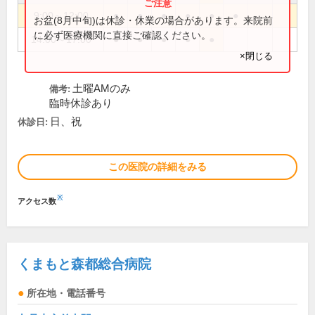
9:00～12:00
●
●
●
●
●
●
お盆(8月中旬)は休診・休業の場合があります。来院前
に必ず医療機関に直接ご確認ください。
14:00～17:00
●
●
●
●
●
×閉じる
土曜AMのみ
備考:
臨時休診あり
日、祝
休診日:
この医院の詳細をみる
※
アクセス数
くまもと森都総合病院
所在地・電話番号