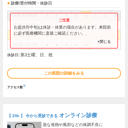
診療/受付時間・休診日
外来受付時間
月
火
水
木
金
土
日
祝
8:30～11:00
●
お盆(8月中旬)は休診・休業の場合があります。来院前
に必ず医療機関に直接ご確認ください。
8:30～11:30
●
●
●
●
●
×閉じる
13:30～17:00
●
●
●
●
●
第3土曜、日、祝
休診日:
この医院の詳細をみる
※
アクセス数
オンライン診療
【 24h 】 今から受診できる
急な発熱や風邪などの体調不良に