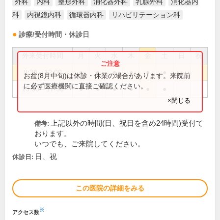
外科
内科
整形外科
消化器外科
乳腺外科
消化器内
科
内視鏡内科
循環器内科
リハビリテーション科
診療/受付時間・休診日
外来受付時間
月
火
水
木
金
土
日
祝
8:30～12:00
●
●
●
●
●
●
お盆(8月中旬)は休診・休業の場合があります。来院前
に必ず医療機関に直接ご確認ください。
13:30～17:30
●
●
●
●
●
●
×閉じる
上記以外の時間(日、祝日を含め24時間)受付て
備考:
おります。
いつでも、ご来院してください。
日、祝
休診日:
この医院の詳細をみる
※
アクセス数