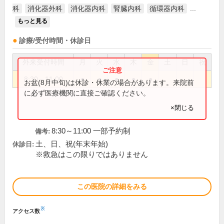
科
消化器外科
消化器内科
腎臓内科
循環器内科
...
もっと見る
診療/受付時間・休診日
外来受付時間
月
火
水
木
金
土
日
祝
8:30～11:00
●
●
●
●
●
お盆(8月中旬)は休診・休業の場合があります。来院前
に必ず医療機関に直接ご確認ください。
×閉じる
8:30～11:00 一部予約制
備考:
土、日、祝(年末年始)
休診日:
※救急はこの限りではありません
この医院の詳細をみる
※
アクセス数