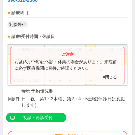
096-312-2566
診療科目
乳腺外科
診療/受付時間・休診日
診療時間
月
火
水
木
金
土
日
祝
9:00～12:00
●
●
●
●
お盆(8月中旬)は休診・休業の場合があります。来院前
に必ず医療機関に直接ご確認ください。
9:00～13:30
●
●
×閉じる
14:00～17:00
●
●
●
●
予約優先制
備考:
日、祝、第1・3木曜、第2・4・5土曜(休診日は変動
休診日:
します)
初診・再診受付