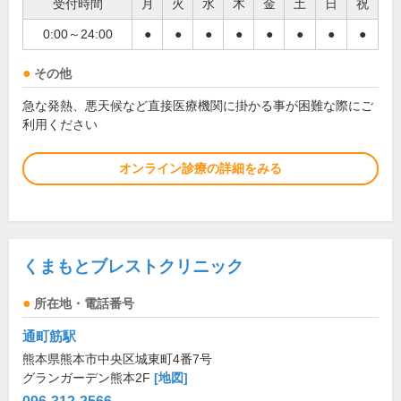
受付時間
月
火
水
木
金
土
日
祝
0:00～24:00
●
●
●
●
●
●
●
●
その他
急な発熱、悪天候など直接医療機関に掛かる事が困難な際にご
利用ください
オンライン診療の詳細をみる
くまもとブレストクリニック
所在地・電話番号
通町筋駅
熊本県熊本市中央区城東町4番7号
グランガーデン熊本2F
[地図]