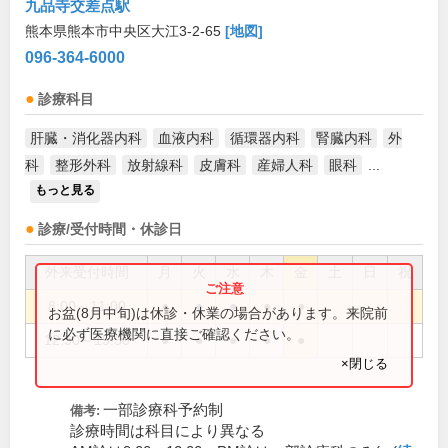
九品寺交差点駅
熊本県熊本市中央区大江3-2-65
[地図]
096-364-6000
診療科目
肝臓・消化器内科
血液内科
循環器内科
腎臓内科
外
科
整形外科
放射線科
皮膚科
産婦人科
眼科
...
もっと見る
診療/受付時間・休診日
外来受付時間
月
火
水
木
金
土
日
祝
8:00～11:00
●
●
●
●
●
お盆(8月中旬)は休診・休業の場合があります。来院前
に必ず医療機関に直接ご確認ください。
12:30～15:30
●
●
●
●
●
×閉じる
一部診療科予約制
備考:
診療時間は科目により異なる