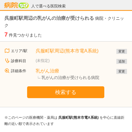
病院なび
人で選べる医院検索
呉服町駅周辺の乳がんの治療が受けられる
病院・クリニッ
ク
7
件見つかりました
呉服町駅周辺(熊本市電A系統)
エリア/駅
変更
(未指定)
診療科目
追加
乳がん治療
詳細条件
変更
乳がんの治療が受けられる病院
検索する
※このページの医療機関・薬局は
呉服町駅(熊本市電A系統)
を中心に直線距
離の近い順で表示されています