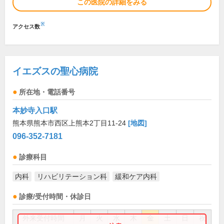
この医院の詳細をみる
※
アクセス数
イエズスの聖心病院
所在地・電話番号
本妙寺入口駅
熊本県熊本市西区上熊本2丁目11-24
[地図]
096-352-7181
診療科目
内科
リハビリテーション科
緩和ケア内科
診療/受付時間・休診日
外来受付時間
月
火
水
木
金
土
日
祝