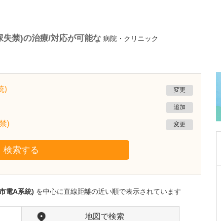
尿失禁)の治療/対応が可能な
病院・クリニック
)
変更
追加
禁)
変更
検索する
新潟県上越市
菅谷ウイメンズクリニック
市電A系統)
を中心に直線距離の近い順で表示されています
菅谷 進
院長
取材記事
貴院の特長を教えてください。
地図で検索