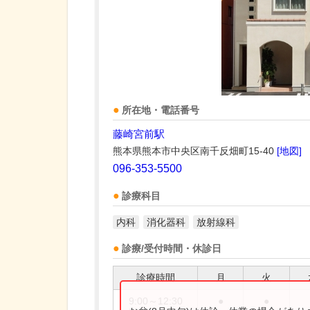
所在地・電話番号
藤崎宮前駅
熊本県熊本市中央区南千反畑町15-40
[地図]
096-353-5500
診療科目
内科
消化器科
放射線科
診療/受付時間・休診日
診療時間
月
火
9:00～12:30
●
●