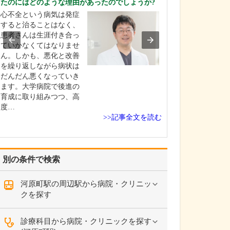
たのにはどのような理由があったのでしょうか?
どのような透析治
心不全という病気は発症
当院では、一般
すると治ることはなく、
透析に加え、血
患者さんは生涯付き合っ
析、血液吸着、
ていかなくてはなりませ
ン血液ろ過透析
ん。しかも、悪化と改善
個々に適した透
を繰り返しながら病状は
方する処方透析
だんだん悪くなっていき
しています。そ
ます。大学病院で後進の
透析も含め、常
育成に取り組みつつ、高
準の医療を提供
度…
す…
>>記事全文を読む
別の条件で検索
河原町駅の周辺駅から病院・クリニッ
クを探す
診療科目から病院・クリニックを探す