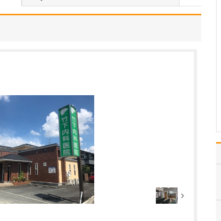
当院では、不妊検査やタ
イミング指導、人工授精
などの「一般不妊治療」
や、体外受精、顕微授精
などの「生殖補助医療」
まで幅広く対応している
ので、患者さんの状況や
希望に応じ、多くの選択
肢を提供できることが強
み…
>>記事全文を読む