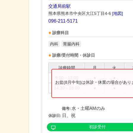
交通局前駅
熊本県熊本市中央区大江5丁目4-6
[地図]
096-211-5171
診療科目
内科
胃腸内科
診療/受付時間・休診日
診療時間
月
火
9:00～13:00
●
●
お盆(8月中旬)は休診・休業の場合があ
14:30～18:00
●
●
水・土曜AMのみ
備考:
日、祝
休診日:
初診受付