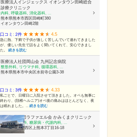
医療法人インジェックス
イオンタウン田崎総合
診療クリニック
内科, 呼吸器科, 消化器科, ...
熊本県熊本市西区田崎町380
イオンタウン田崎2階
4.5
口コミ: 2件
急に熱、下痢で子供が激しく苦しんでいて連れてきました
が、優しい先生で話をよく聞いてくれて、安心できまし
た。
続きを読む
医療法人社団岡山会
九州記念病院
整形外科, リウマチ科, 循環器科, ...
熊本県熊本市中央区水前寺公園3-38
4.33
口コミ: 3件
私ごとで、日曜日に入院させて頂きました。オペも無事に
終わり、(頚椎ヘルニア)オペ後の痛みはほとんどなく、夜
は眠れました。...
続きを読む
医療法人社団ラファエル会
かみくまクリニック
整形外科, 内科, 糖尿病・代謝内科, ...
熊本県熊本市西区上熊本3丁目16-18