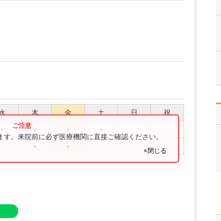
水
木
金
土
日
祝
●
●
●
●
ります。来院前に必ず医療機関に直接ご確認ください。
●
●
×閉じる