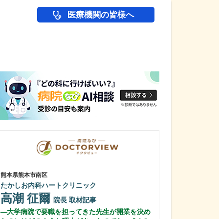
医療機関の皆様へ
医師(ドクター)の
熊本県熊本市南区
千葉県茂原市
たかしお内科ハートクリニック
むなかたクリニ
高潮 征爾
宗像 昭夫
院長
取材記事
大学病院で要職を担ってきた先生が開業を決め
現在、90床の