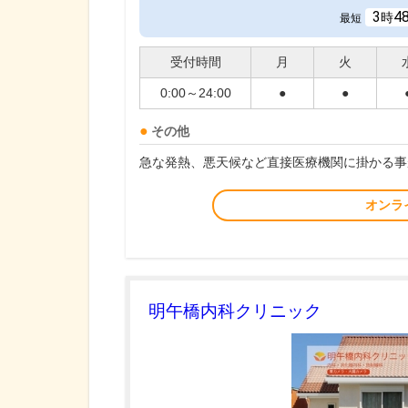
3
4
時
最短
受付時間
月
火
0:00～24:00
●
●
その他
急な発熱、悪天候など直接医療機関に掛かる事
オンラ
明午橋内科クリニック