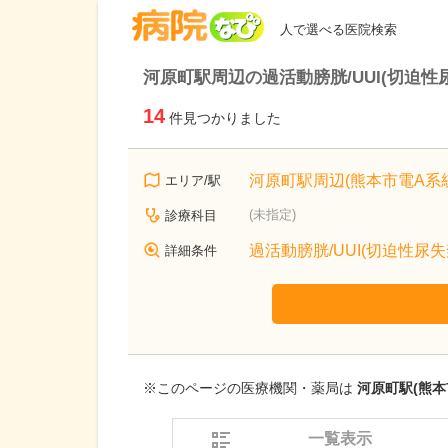
病院なび
人で選べる医院検索
河原町駅周辺の過活動膀胱/UUI(切迫性
14
件見つかりました
河原町駅周辺(熊本市電A系統
エリア/駅
(未指定)
診療科目
過活動膀胱/UUI(切迫性尿失
詳細条件
※このページの医療機関・薬局は
河原町駅(熊本
一覧表示