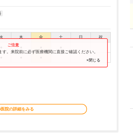
科
水
木
金
土
日
祝
●
●
●
●
ります。来院前に必ず医療機関に直接ご確認ください。
●
●
●
×閉じる
の医院の詳細をみる