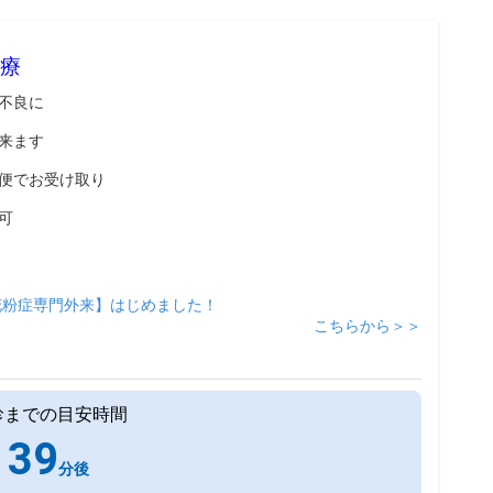
療
不良に
来ます
便でお受け取り
可
花粉症専門外来】はじめました！
こちらから＞＞
診までの目安時間
39
分後