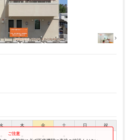
水
木
金
土
日
祝
●
●
●
●