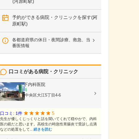
(河原町駅)
予約ができる病院・クリニックを探す(河
原町駅)
各都道府県の休日・夜間診療、救急、当
番医情報
口コミがある病院・クリニック
医療法人
竹下内科医院
内科, 胃腸内科
熊本県熊本市中央区大江5丁目4-6
5
口コミ: 1件
先生が優しくじっくりと話を聞いてくれて穏やかで、内科
医の鏡だと思います。高校生の時急性胃腸炎で受診し点滴
などの処置をして...
続きを読む