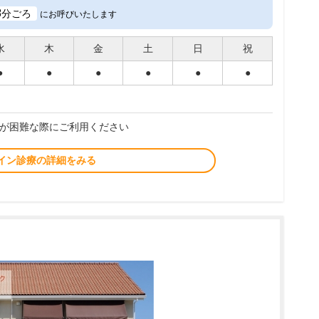
8
分ごろ
にお呼びいたします
水
木
金
土
日
祝
●
●
●
●
●
●
が困難な際にご利用ください
イン診療の詳細をみる