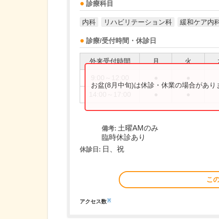
診療科目
内科
リハビリテーション科
緩和ケア内
診療/受付時間・休診日
外来受付時間
月
火
9:00～12:00
●
●
お盆(8月中旬)は休診・休業の場合があ
14:00～17:00
●
●
土曜AMのみ
備考:
臨時休診あり
日、祝
休診日:
こ
※
アクセス数