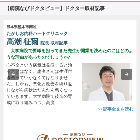
【病院なびドクタビュー】ドクター取材記事
熊本県熊本市南区
たかしお内科ハートクリニック
高潮 征爾
院長
取材記事
大学病院で要職を担ってきた先生が開業を決めたのにはどのよ
うな理由があったのでしょうか?
心不全という病気は発症すると治
ることはなく、患者さんは生涯付
き合っていかなくてはなりませ
ん。しかも、悪化と改善を繰り返
しながら病状はだんだん悪くなっ
ていきます。大学病院で後進の育
成に取り組みつつ、高度…
>>記事全文を読む