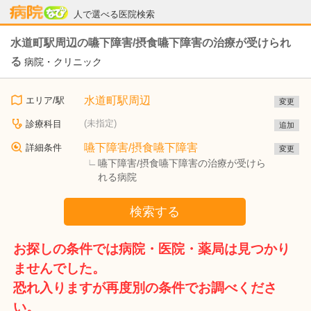
病院なび
人で選べる医院検索
水道町駅周辺の嚥下障害/摂食嚥下障害の治療が受けられ
る
病院・クリニック
水道町駅周辺
エリア/駅
変更
(未指定)
診療科目
追加
嚥下障害/摂食嚥下障害
詳細条件
変更
嚥下障害/摂食嚥下障害の治療が受けら
れる病院
検索する
お探しの条件では病院・医院・薬局は見つかり
ませんでした。
恐れ入りますが再度別の条件でお調べくださ
い。