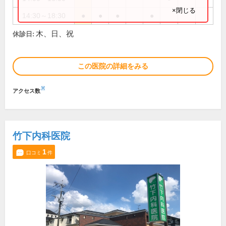
×閉じる
14:30～18:30
●
●
●
●
木、日、祝
休診日:
この医院の詳細をみる
※
アクセス数
竹下内科医院
1
口コミ
件