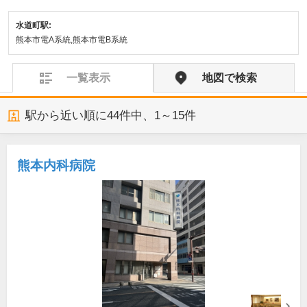
水道町駅:
熊本市電A系統,熊本市電B系統
一覧表示
地図で検索
駅から近い順に
44
件中、
1～15件
熊本内科病院