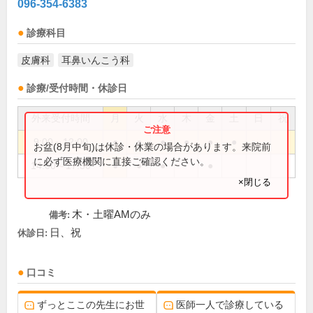
096-354-6383
診療科目
皮膚科
耳鼻いんこう科
診療/受付時間・休診日
外来受付時間
月
火
水
木
金
土
日
祝
9:00～12:00
●
●
●
●
●
●
お盆(8月中旬)は休診・休業の場合があります。来院前
に必ず医療機関に直接ご確認ください。
14:00～17:30
●
●
●
●
×閉じる
木・土曜AMのみ
備考:
日、祝
休診日:
口コミ
ずっとここの先生にお世
医師一人で診療している