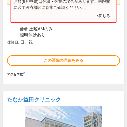
お盆(8月中旬)は休診・休業の場合があります。来院前
に必ず医療機関に直接ご確認ください。
14:00～17:00
●
●
●
●
●
×閉じる
土曜AMのみ
備考:
臨時休診あり
日、祝
休診日:
この医院の詳細をみる
※
アクセス数
たなか益田クリニック