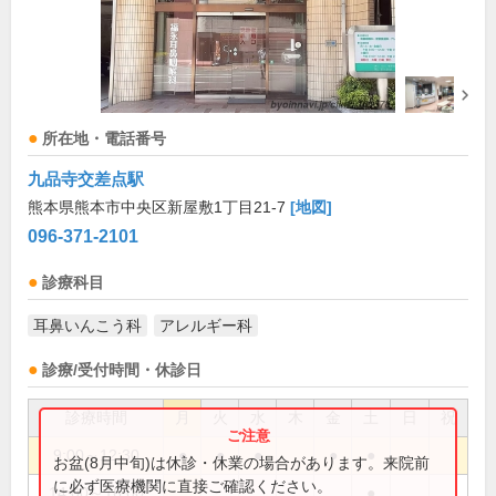
所在地・電話番号
九品寺交差点駅
熊本県熊本市中央区新屋敷1丁目21-7
[地図]
096-371-2101
診療科目
耳鼻いんこう科
アレルギー科
診療/受付時間・休診日
診療時間
月
火
水
木
金
土
日
祝
9:00～12:30
●
●
●
●
●
お盆(8月中旬)は休診・休業の場合があります。来院前
に必ず医療機関に直接ご確認ください。
14:00～16:00
●