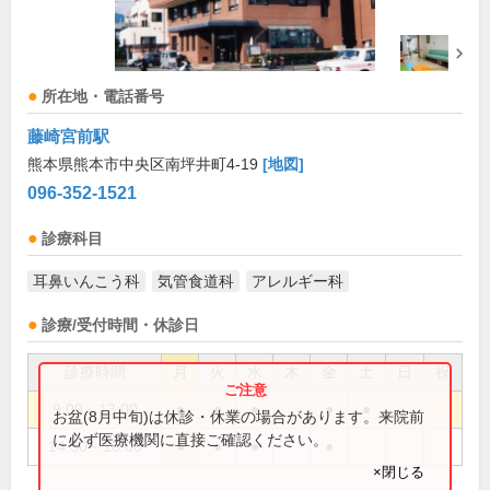
所在地・電話番号
藤崎宮前駅
熊本県熊本市中央区南坪井町4-19
[地図]
096-352-1521
診療科目
耳鼻いんこう科
気管食道科
アレルギー科
診療/受付時間・休診日
診療時間
月
火
水
木
金
土
日
祝
9:00～13:00
●
●
●
●
●
お盆(8月中旬)は休診・休業の場合があります。来院前
に必ず医療機関に直接ご確認ください。
14:30～18:00
●
●
●
●
×閉じる