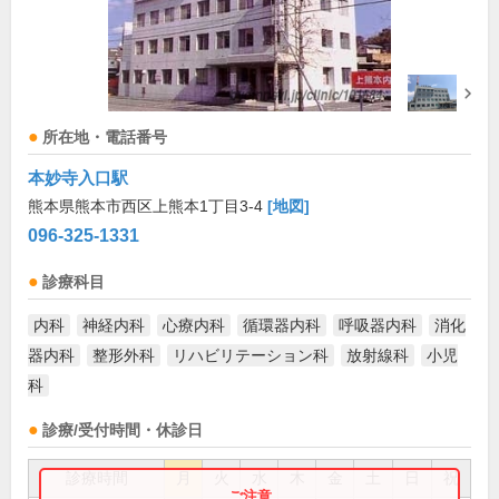
所在地・電話番号
本妙寺入口駅
熊本県熊本市西区上熊本1丁目3-4
[地図]
096-325-1331
診療科目
内科
神経内科
心療内科
循環器内科
呼吸器内科
消化
器内科
整形外科
リハビリテーション科
放射線科
小児
科
診療/受付時間・休診日
診療時間
月
火
水
木
金
土
日
祝