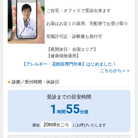
ご自宅・オフィスで受診出来ます
お薬はお近くの薬局、宅配便でお受け取り
登園許可証・診断書も発行可
【夜間休日・全国エリア】
【健康保険適用】
【アレルギー・花粉症専門外来】はじめました！
こちらから＞＞
診療／受付時間・休診日
受診までの目安時間
1
55
時間
分後
20
8
時
分ごろ
最短
にお呼びいたします