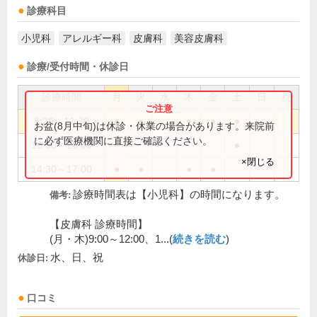
診療科目
小児科
アレルギー科
皮膚科
美容皮膚科
診療/受付時間・休診日
診療時間
月
火
水
木
金
土
日
祝
8:30～11:30
●
●
●
●
●
お盆(8月中旬)は休診・休業の場合があります。来院前
に必ず医療機関に直接ご確認ください。
13:30～16:00
●
×閉じる
14:30～17:00
●
●
●
●
診療時間表は【小児科】の時間になります。
備考:
【皮膚科 診療時間】
(月・木)9:00～12:00、1...(
続きを読む
)
水、日、祝
休診日:
口コミ