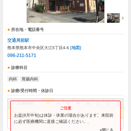
所在地・電話番号
交通局前駅
熊本県熊本市中央区大江5丁目4-6
[地図]
096-211-5171
診療科目
内科
胃腸内科
診療/受付時間・休診日
診療時間
月
火
水
木
金
土
日
祝
9:00～13:00
●
●
●
●
●
●
お盆(8月中旬)は休診・休業の場合があります。来院前
に必ず医療機関に直接ご確認ください。
14:30～18:00
●
●
●
●
×閉じる