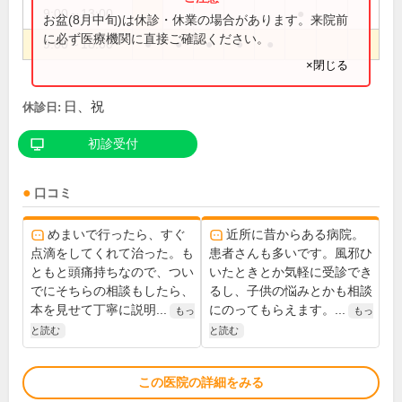
9:00～13:00
●
お盆(8月中旬)は休診・休業の場合があります。来院前
に必ず医療機関に直接ご確認ください。
9:00～18:00
●
●
●
●
●
×閉じる
日、祝
休診日:
初診受付
口コミ
めまいで行ったら、すぐ
近所に昔からある病院。
点滴をしてくれて治った。も
患者さんも多いです。風邪ひ
ともと頭痛持ちなので、つい
いたときとか気軽に受診でき
でにそちらの相談もしたら、
るし、子供の悩みとかも相談
本を見せて丁寧に説明...
にのってもらえます。...
もっ
もっ
と読む
と読む
この医院の詳細をみる