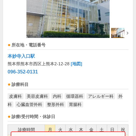
所在地・電話番号
本妙寺入口駅
熊本県熊本市西区上熊本2-12-28
[地図]
096-352-0131
診療科目
皮膚科
美容皮膚科
内科
循環器科
アレルギー科
外
科
心臓血管外科
整形外科
胃腸科
診療/受付時間・休診日
診療時間
月
火
水
木
金
土
日
祝