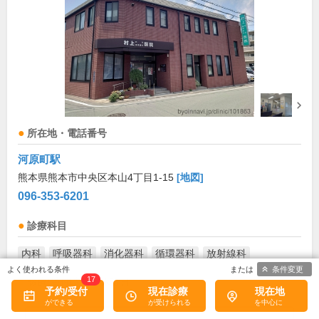
所在地・電話番号
河原町駅
熊本県熊本市中央区本山4丁目1-15
[地図]
096-353-6201
診療科目
内科
呼吸器科
消化器科
循環器科
放射線科
条件変更
17
診療/受付時間・休診日
予約/受付
現在診療
現在地
診療時間
月
火
水
木
金
土
日
祝