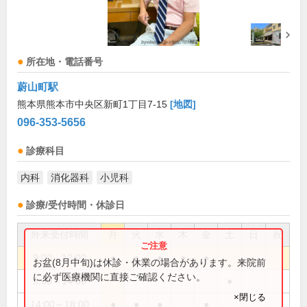
所在地・電話番号
蔚山町駅
熊本県熊本市中央区新町1丁目7-15
[地図]
096-353-5656
診療科目
内科
消化器科
小児科
診療/受付時間・休診日
外来受付時間
月
火
水
木
金
土
日
祝
9:00～12:00
●
●
●
●
●
お盆(8月中旬)は休診・休業の場合があります。来院前
に必ず医療機関に直接ご確認ください。
9:00～14:00
●
×閉じる
14:00～18:00
●
●
●
●