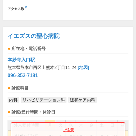
※
アクセス数
イエズスの聖心病院
所在地・電話番号
本妙寺入口駅
熊本県熊本市西区上熊本2丁目11-24
[地図]
096-352-7181
診療科目
内科
リハビリテーション科
緩和ケア内科
診療/受付時間・休診日
外来受付時間
月
火
水
木
金
土
日
祝
9:00～12:00
●
●
●
●
●
●