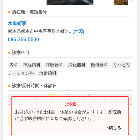
所在地・電話番号
水道町駅
熊本県熊本市中央区手取本町7-1
[地図]
096-356-5500
診療科目
内科
神経内科
呼吸器科
消化器科
循環器科
リハビリ
テーション科
放射線科
診療/受付時間・休診日
外来受付時間
月
火
水
木
金
土
日
祝
8:30～14:00
●
お盆(8月中旬)は休診・休業の場合があります。来院前
に必ず医療機関に直接ご確認ください。
8:30～18:00
●
●
●
●
●
×閉じる