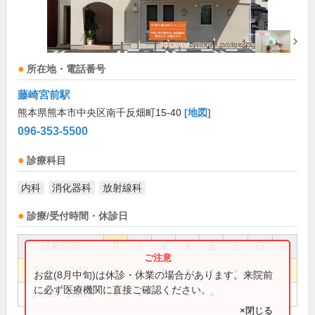
所在地・電話番号
藤崎宮前駅
熊本県熊本市中央区南千反畑町15-40
[地図]
096-353-5500
診療科目
内科
消化器科
放射線科
診療/受付時間・休診日
診療時間
月
火
水
木
金
土
日
祝
9:00～12:30
●
●
●
●
●
●
お盆(8月中旬)は休診・休業の場合があります。来院前
に必ず医療機関に直接ご確認ください。
14:30～18:00
●
●
●
●
×閉じる