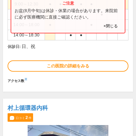
9:00～12:30
●
●
●
●
●
お盆(8月中旬)は休診・休業の場合があります。来院前
9:00～13:00
●
に必ず医療機関に直接ご確認ください。
14:00～18:00
●
●
×閉じる
14:00～18:30
●
●
日、祝
休診日:
この医院の詳細をみる
※
アクセス数
村上循環器内科
2
口コミ
件