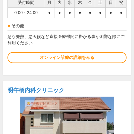
受付時間
月
火
水
木
金
土
日
祝
0:00～24:00
●
●
●
●
●
●
●
●
その他
急な発熱、悪天候など直接医療機関に掛かる事が困難な際にご
利用ください
オンライン診療の詳細をみる
明午橋内科クリニック