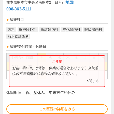
熊本県熊本市中央区南熊本2丁目7-7
[地図]
096-363-5111
診療科目
内科
脳神経外科
循環器内科
消化器内科
呼吸器内科
放射線診断科
診療/受付時間・休診日
外来受付時間
月
火
水
木
金
土
日
祝
9:00～11:30
●
●
●
●
●
●
お盆(8月中旬)は休診・休業の場合があります。来院前
に必ず医療機関に直接ご確認ください。
13:30～17:00
●
●
●
●
●
×閉じる
日、祝、盆休み、年末末年始休み
休診日:
この医院の詳細をみる