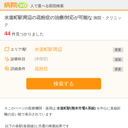
病院なび
人で選べる医院検索
水道町駅周辺の花粉症の治療/対応が可能な
病院・クリニッ
ク
44
件見つかりました
水道町駅周辺
エリア/駅
変更
(未指定)
診療科目
追加
花粉症
詳細条件
変更
検索する
※このページの医療機関・薬局は
水道町駅(熊本市電A系統)
を中心に直線距
離の近い順で表示されています
以下の各駅(各路線)と共通の検索結果です