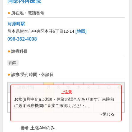
阿部内科医院
所在地・電話番号
河原町駅
熊本県熊本市中央区本荘6丁目12-14
[地図]
096-362-4008
診療科目
内科
診療/受付時間・休診日
診療時間
月
火
水
木
金
土
日
祝
9:30～13:00
●
●
●
●
●
●
お盆(8月中旬)は休診・休業の場合があります。来院前
に必ず医療機関に直接ご確認ください。
15:00～18:00
●
●
●
●
●
×閉じる
土曜AMのみ
備考: