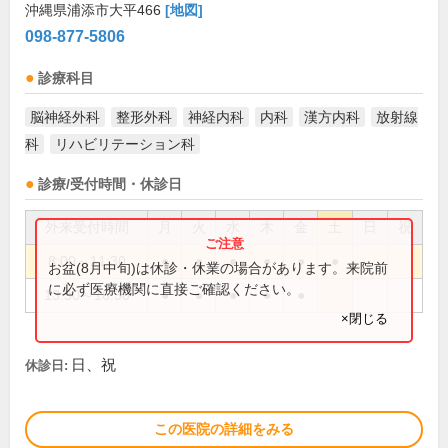
沖縄県浦添市大平466
[地図]
098-877-5806
診療科目
脳神経外科
整形外科
神経内科
内科
漢方内科
放射線
科
リハビリテーション科
診療/受付時間・休診日
外来受付時間
月
火
水
木
金
土
日
祝
8:00～11:30
●
●
●
●
●
●
お盆(8月中旬)は休診・休業の場合があります。来院前
に必ず医療機関に直接ご確認ください。
13:30～16:30
●
●
●
●
●
×閉じる
日、祝
休診日:
この医院の詳細をみる