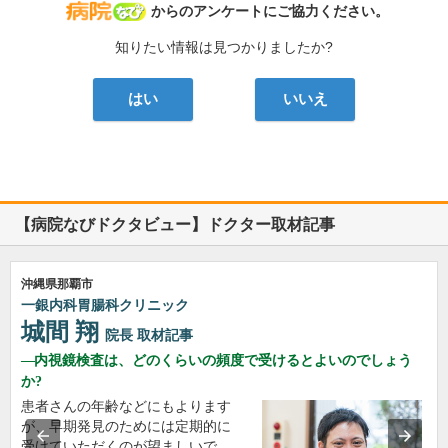
病院なび
からのアンケートにご協力ください。
知りたい情報は見つかりましたか?
はい
いいえ
【病院なびドクタビュー】ドクター取材記事
沖縄県那覇市
一銀内科胃腸科クリニック
城間 翔
院長
取材記事
内視鏡検査は、どのくらいの頻度で受けるとよいのでしょう
か?
患者さんの年齢などにもよります
が、早期発見のためには定期的に
受けていただくのが望ましいで