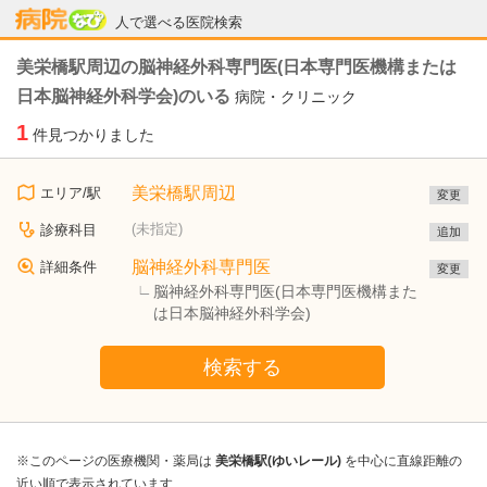
病院なび
人で選べる医院検索
美栄橋駅周辺の脳神経外科専門医(日本専門医機構または
日本脳神経外科学会)のいる
病院・クリニック
1
件見つかりました
美栄橋駅周辺
エリア/駅
変更
(未指定)
診療科目
追加
脳神経外科専門医
詳細条件
変更
脳神経外科専門医(日本専門医機構また
は日本脳神経外科学会)
検索する
※このページの医療機関・薬局は
美栄橋駅(ゆいレール)
を中心に直線距離の
近い順で表示されています