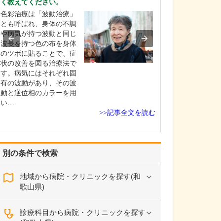
く教えてください。
具体的にどのよ
色彩治療は「波動治療」
院の特長を教え
とも呼ばれ、身体の不調
当院は、年齢・
や病気が持つ波動と同じ
気の種類を問わ
波長を持つ色の布を身体
族で一緒に受診
のツボに貼ることで、症
だける“ファミリ
状の改善を図る治療法で
ック”を目指して
す。病気にはそれぞれ固
私は総合診療医
有の波動があり、その波
として、風邪や
動と逆位相のカラーを用
の不調をはじめ
い…
や脂質異常症な
>>記事全文を読む
別の条件で検索
地域から病院・クリニックを探す(和
歌山県)
診療科目から病院・クリニックを探す