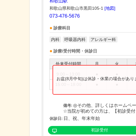
和歌山駅
和歌山県和歌山市黒田105-1
[地図]
073-476-5676
診療科目
内科
呼吸器内科
アレルギー科
診療/受付時間・休診日
外来受付時間
月
火
9:00～13:00
●
●
お盆(8月中旬)は休診・休業の場合があ
15:00～18:00
●
●
◎その他、詳しくはホームペ
備考:
☆当院が初めての方は、【初診受付】
日、祝、年末年始
休診日:
初診受付