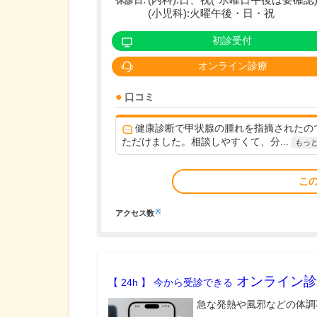
(内科):日、祝(*水曜日午後は要確認
休診日:
(小児科):火曜午後・日・祝
初診受付
オンライン診療
口コミ
健康診断で甲状腺の腫れを指摘されたの
ただけました。相談しやすくて、分...
もっ
こ
※
アクセス数
オンライン診
【 24h 】 今から受診できる
急な発熱や風邪などの体調