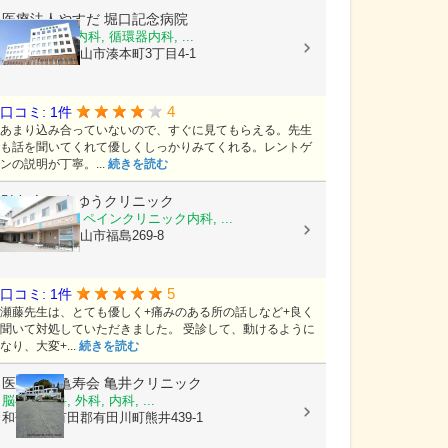
医療法人やすだ
堀口記念病院
内科, 呼吸器内科, 循環器内科, ...
和歌山県和歌山市湊本町3丁目4-1
4
口コミ: 1件
あまり込み合っていないので、すぐに見てもらえる。先生
も話を聞いてくれて優しくしっかりみてくれる。レントゲ
ンの説明が丁寧。...
続きを読む
弘仁会
ゆうゆうクリニック
内科, 麻酔科, ペインクリニック内科, ...
和歌山県和歌山市福島269-8
5
口コミ: 1件
瀬藤先生は、とても優しく+痛みのある所の話しなど+良く
聞いて対処していただきました。 受診して、動けるように
なり、大変+...
続きを読む
医療法人亀寿会
亀井クリニック
脳神経外科, 外科, 内科, ...
和歌山県有田郡有田川町熊井439-1