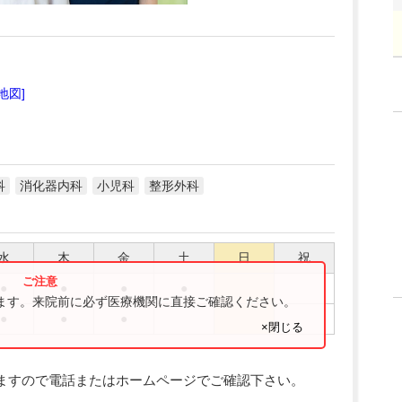
[地図]
科
消化器内科
小児科
整形外科
水
木
金
土
日
祝
●
●
●
●
ります。来院前に必ず医療機関に直接ご確認ください。
●
●
●
×閉じる
ますので電話またはホームページでご確認下さい。