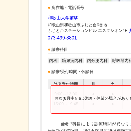
所在地・電話番号
和歌山大学前駅
和歌山県和歌山市ふじと台6番地
ふじと台ステーションビル エスタシオン4F
073-499-8801
診療科目
内科
糖尿病内科
内分泌内科
呼吸器内
診療/受付時間・休診日
外来受付時間
月
火
9:00～13:00
●
●
お盆(8月中旬)は休診・休業の場合があ
15:00～19:45
●
●
*科目により診療時間が異なり
備考: