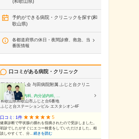
(和歌山県)
予約ができる病院・クリニックを探す(和
歌山県)
各都道府県の休日・夜間診療、救急、当
番医情報
口コミがある病院・クリニック
医療法人誠人会
与田病院附属 ふじと台クリニ
ック
内科, 糖尿病内科, 内分泌内科, ...
和歌山県和歌山市ふじと台6番地
ふじと台ステーションビル エスタシオン4F
5
口コミ: 1件
健康診断で甲状腺の腫れを指摘されたので受診しました。
初診でしたがすぐにエコー検査をしていただけました。相
談しやすくて、分...
続きを読む