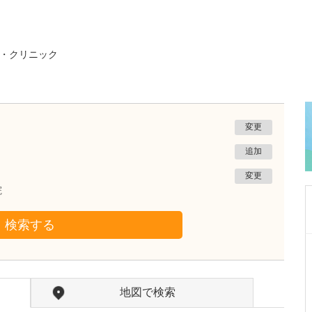
・クリニック
変更
追加
変更
院
検索する
茨城県水戸市
笠原中央クリニック
鈴木 英一郎
院長
取材記事
地図で検索
先生が日々の診療で心がけていることを教えて