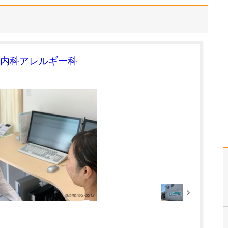
いただけますか?
患者さんはさまざまなお
悩みを抱え、当院を頼っ
て来院されます。その思
いに寄り添いながら、患
者さん一人ひとりに真摯
内科アレルギー科
に向き合い、目の前の患
者さんにとって何が“最
善”の治療なのかを考え、
全力で診療にあたるこ
と…
>>記事全文を読む