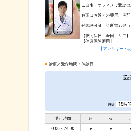
ご自宅・オフィスで受診出
お薬はお近くの薬局、宅配
登園許可証・診断書も発行
【夜間休日・全国エリア】
【健康保険適用】
【アレルギー・
診療／受付時間・休診日
受
18
1
時
最短
受付時間
月
火
0:00～24:00
●
●