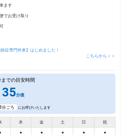
来ます
便でお受け取り
可
花粉症専門外来】はじめました！
こちらから＞＞
診までの目安時間
35
分後
3
分ごろ
にお呼びいたします
水
木
金
土
日
祝
●
●
●
●
●
●