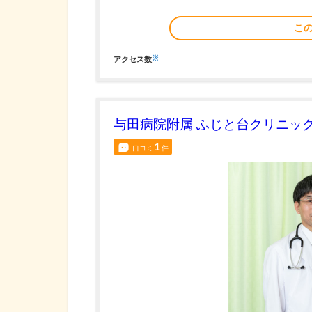
こ
※
アクセス数
与田病院附属 ふじと台クリニッ
1
口コミ
件