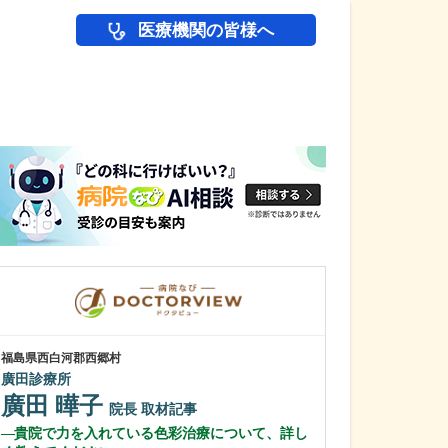
医療機関の皆様へ
医師(ドクター)の
福島県西白河郡西郷村
岩手県盛岡市
廣田診療所
盛岡さくらクリ
小田 淳一
廣田 曄子
院長
取材記事
小田 翔一
貴院で力を入れている色彩治療について、詳し