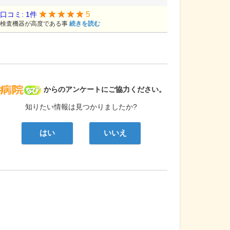
5
口コミ: 1件
検査機器が高度である事
続きを読む
病院なび
からのアンケートにご協力ください。
知りたい情報は見つかりましたか?
はい
いいえ