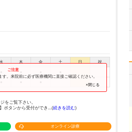
水
木
金
土
日
祝
●
●
●
●
ります。来院前に必ず医療機関に直接ご確認ください。
●
●
●
×閉じる
ージをご覧下さい。
ボタンから受付ができ...(
続きを読む
)
オンライン診療