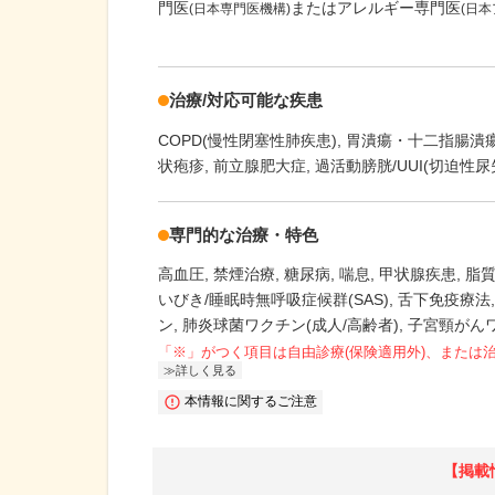
門医
またはアレルギー専門医
(日本専門医機構)
(日
治療/対応可能な疾患
COPD(慢性閉塞性肺疾患)
胃潰瘍・十二指腸潰
状疱疹
前立腺肥大症
過活動膀胱/UUI(切迫性尿
専門的な治療・特色
高血圧
禁煙治療
糖尿病
喘息
甲状腺疾患
脂
いびき/睡眠時無呼吸症候群(SAS)
舌下免疫療法
ン
肺炎球菌ワクチン(成人/高齢者)
子宮頸がん
「※」がつく項目は自由診療(保険適用外)、または
詳しく見る
本情報に関するご注意
【掲載