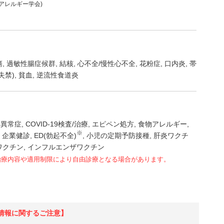
本アレルギー学会)
瘍
過敏性腸症候群
結核
心不全/慢性心不全
花粉症
口内炎
帯
失禁)
貧血
逆流性食道炎
質異常症
COVID-19検査/治療
エピペン処方
食物アレルギー
※
企業健診
ED(勃起不全)
小児の定期予防接種
肝炎ワクチ
ワクチン
インフルエンザワクチン
治療内容や適用制限により自由診療となる場合があります。
情報に関するご注意】