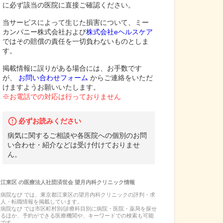
に必ず該当の医院に直接ご確認ください。
当サービスによって生じた損害について、ミー
カンパニー株式会社および
株式会社eヘルスケア
ではその賠償の責任を一切負わないものとしま
す。
掲載情報に誤りがある場合には、お手数です
が、
お問い合わせフォーム
からご連絡をいただ
けますようお願いいたします。
※お電話での対応は行っておりません
必ずお読みください
病気に関するご相談や各医院への個別のお問
い合わせ・紹介などは受け付けておりませ
ん。
江東区
の
医療法人社団済世会 望月内科クリニック
情報
病院なび では、
東京都
江東区
の
望月内科クリニック
の
評判・求
人・転職
情報を掲載しています。
病院なび では市区町村別/診療科目別に病院・医院・薬局を探せ
るほか、予約ができる医療機関や、キーワードでの検索も可能
です。