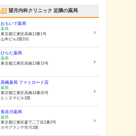
望月内科クリニック
近隣の薬局
おもいで薬局
薬局
東京都江東区
高橋13番1号
山本ビル1階101
ひらた薬局
薬局
東京都江東区
高橋13番15号
高橋薬局 ファミロード店
薬局
東京都江東区
高橋14番25号
ヒシヌマビル1階
長谷川薬局
薬局
東京都江東区
森下二丁目2番3号
カサグランデ市川1階