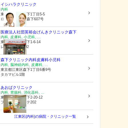
イシハラクリニック
内科
東京都江東区
森下1丁目5-5
ロイヤルプラザ森下607号
医療法人社団英裕会
げんきクリニック森下
内科, 皮膚科, 小児科, ...
東京都江東区
森下1-6-14
レックス森下102
森下クリニック内科皮膚科小児科
内科, 脳神経内科, 皮膚科, ...
東京都江東区
森下1丁目6番9号
タカマビル1階
あおばクリニック
内科, 胃腸科, 消化器科, ...
東京都江東区
森下2-20-12
フォーレドサンテ202
江東区(内科)の病院・クリニック一覧