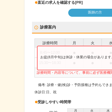
直近の求人を確認する
[PR]
医師の方
診療案内
診療時間
月
火
●
●
8:45
〜
12:00
お盆(8月中旬)は休診・休業の場合がありま
●
●
15:30
〜
18:30
診療時間・内容等について、事前に必ず医療機
備考:
診療・健(検)診・予防接種は予約もでき
休診日:
日、祝
受診しやすい時間帯
月
火
水