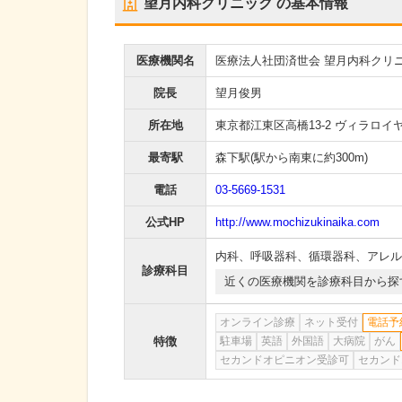
望月内科クリニック
の基本情報
医療機関名
医療法人社団済世会 望月内科クリ
院長
望月俊男
所在地
東京都江東区高橋13-2 ヴィラロイ
最寄駅
森下駅
(駅から
南東に約300m
)
電話
03-5669-1531
公式HP
http://www.mochizukinaika.com
内科
、
呼吸器科
、
循環器科
、
アレル
診療科目
近くの医療機関を診療科目から探
オンライン診療
ネット受付
電話予
特徴
駐車場
英語
外国語
大病院
がん
セカンドオピニオン受診可
セカンド