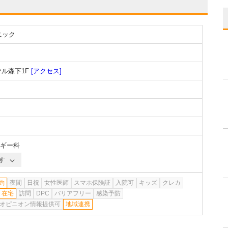
ニック
ヤル森下1F
[アクセス]
ギー科
す
約
夜間
日祝
女性医師
スマホ保険証
入院可
キッズ
クレカ
在宅
訪問
DPC
バリアフリー
感染予防
オピニオン情報提供可
地域連携