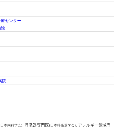
医療センター
病院
病院
呼吸器専門医
アレルギー領域専
(日本内科学会)
(日本呼吸器学会)