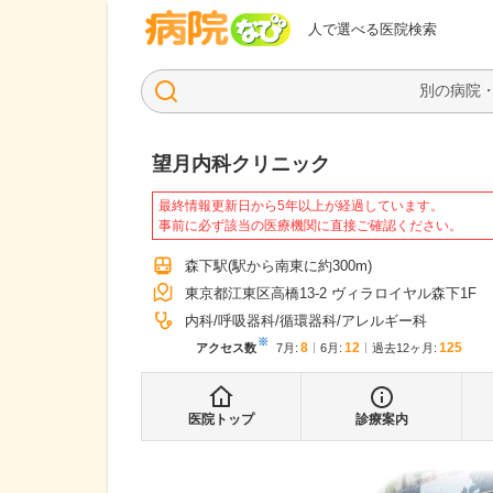
病院なび
人で選べる医院検索
望月内科クリニック
最終情報更新日から5年以上が経過しています。
事前に必ず該当の医療機関に直接ご確認ください。
森下駅
(駅から
南東に約300m
)
東京都江東区高橋13-2 ヴィラロイヤル森下1F
内科
呼吸器科
循環器科
アレルギー科
※
8
12
125
アクセス数
7月
:
6月
:
過去12ヶ月:
医院トップ
診療案内