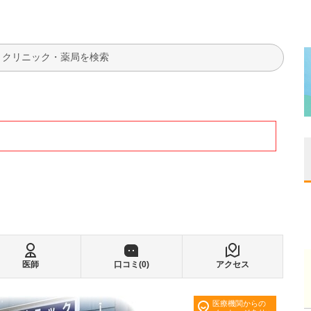
検索
医師
口コミ(
0
)
アクセス
医療機関からの