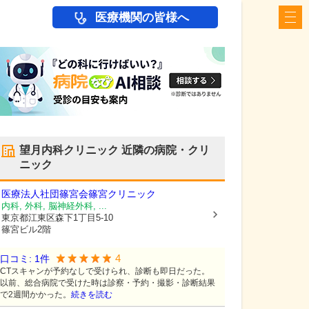
医療機関の皆様へ
望月内科クリニック
近隣の病院・クリ
ニック
医療法人社団篠宮会
篠宮クリニック
内科, 外科, 脳神経外科, ...
東京都江東区
森下1丁目5-10
篠宮ビル2階
4
口コミ:
1
件
CTスキャンが予約なしで受けられ、診断も即日だった。
以前、総合病院で受けた時は診察・予約・撮影・診断結果
で2週間かかった。
続きを読む