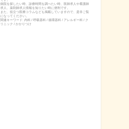
病院を探したい時、診療時間を調べたい時、医師求人や看護師
求人、薬剤師求人情報を知りたい時に便利です。
また、役立つ医療コラムなども掲載していますので、是非ご覧
になってください。
関連キーワード:
内科 / 呼吸器科 / 循環器科 / アレルギー科 / ク
リニック / かかりつけ