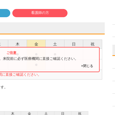
看護師の方
水
木
金
土
日
祝
●
●
●
●
す。来院前に必ず医療機関に直接ご確認ください。
●
●
×閉じる
関に直接ご確認ください。
ます。
木
金
土
日
祝