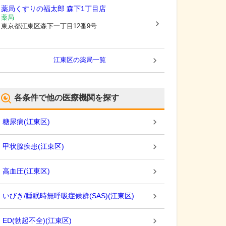
薬局くすりの福太郎 森下1丁目店
薬局
東京都江東区
森下一丁目12番9号
江東区
の薬局一覧
各条件で他の医療機関を探す
糖尿病
(
江東区
)
甲状腺疾患
(
江東区
)
高血圧
(
江東区
)
いびき/睡眠時無呼吸症候群(SAS)
(
江東区
)
ED(勃起不全)
(
江東区
)