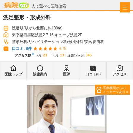
病院なび
人で選べる医院検索
洗足整形・形成外科
洗足駅
(駅から
北西に約130m
)
東京都目黒区洗足2-7-15 キューブ洗足2F
整形外科
リハビリテーション科
形成外科
美容皮膚科
口コミ:
8
件
4.75
※
23
13
345
アクセス数
7月
:
6月
:
過去12ヶ月:
医院トップ
診療案内
医師
口コミ(
8
)
アクセス
医療機関からの
メッセージあり