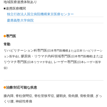
地域医療連携体制あり
連携医療機関
独立行政法人国立病院機構東京医療センター
慶應義塾大学病院
専門医
常勤
リハビリテーション科専門医
(日本専門医機構または日本リハビリテーシ
膠原病・リウマチ内科領域専門医
または
ョン医学会)
(日本専門医機構)
リウマチ専門医
レーザー専門医
(日本リウマチ学会)
(日本レーザー医学
会)
治療/対応可能な疾患
膝内障
脊柱側彎症
脊柱管狭窄症
腱鞘炎
骨肉腫
骨軟骨腫
ぎっ
くり腰
神経性疼痛