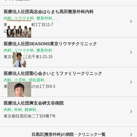
医療法人社団高志会
はらまち髙田整形外科内科
内科, リウマチ科, 整形外科, ...
東京都目黒区
原町1丁目11-7
山梨ビル1階
医療法人社団SEASONS
東京リウマチクリニック
内科, リウマチ科, 整形外科
東京都大田区
北千束1-21-15
医療法人社団聖心会
さいとうファミリークリニック
内科, 小児科, 消化器科, ...
東京都品川区
旗の台1丁目8-3
医療法人社団爽玄会碑文谷病院
内科, 外科, 精神科, ...
東京都目黒区
南二丁目9番7号
目黒区(整形外科)の病院・クリニック一覧