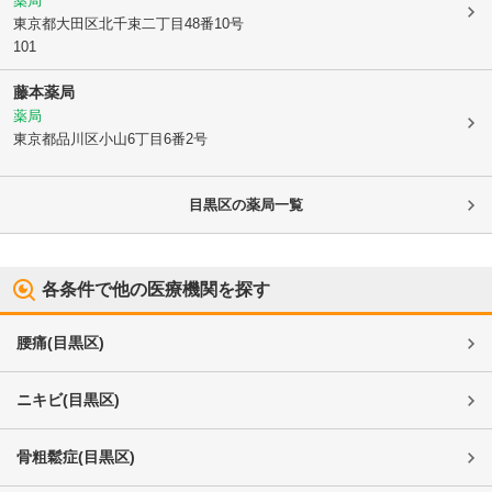
薬局
東京都大田区
北千束二丁目48番10号
101
藤本薬局
薬局
東京都品川区
小山6丁目6番2号
目黒区
の薬局一覧
各条件で他の医療機関を探す
腰痛
(
目黒区
)
ニキビ
(
目黒区
)
骨粗鬆症
(
目黒区
)