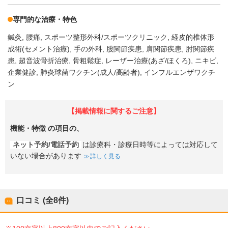
専門的な治療・特色
鍼灸
腰痛
スポーツ整形外科/スポーツクリニック
経皮的椎体形
成術(セメント治療)
手の外科
股関節疾患
肩関節疾患
肘関節疾
患
超音波骨折治療
骨粗鬆症
レーザー治療(あざ/ほくろ)
ニキビ
企業健診
肺炎球菌ワクチン(成人/高齢者)
インフルエンザワクチ
ン
【掲載情報に関するご注意】
機能・特徴
の項目の、
ネット予約/電話予約
は診療科・診療日時等によっては対応して
いない場合があります
詳しく見る
口コミ (全
8
件)