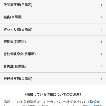
股関節疾患
(
目黒区
)
鍼灸
(
目黒区
)
ぎっくり腰
(
目黒区
)
腱鞘炎
(
目黒区
)
脊柱管狭窄症
(
目黒区
)
骨肉腫
(
目黒区
)
神経性疼痛
(
目黒区
)
《掲載している情報についてのご注意》
掲載している各種情報は、ミーカンパニー株式会社および
株式会