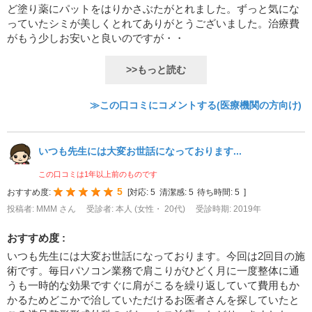
ど塗り薬にパットをはりかさぶたがとれました。ずっと気にな
っていたシミが美しくとれてありがとうございました。治療費
がもう少しお安いと良いのですが・・
>>もっと読む
≫この口コミにコメントする(医療機関の方向け)
いつも先生には大変お世話になっております...
この口コミは1年以上前のものです
5
おすすめ度:
[
対応:
5
清潔感:
5
待ち時間:
5
]
投稿者: MMM さん
受診者: 本人 (女性・ 20代)
受診時期: 2019年
おすすめ度 :
いつも先生には大変お世話になっております。今回は2回目の施
術です。毎日パソコン業務で肩こりがひどく月に一度整体に通
うも一時的な効果ですぐに肩がこるを繰り返していて費用もか
かるためどこかで治していただけるお医者さんを探していたと