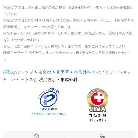
病院なび では、
東京都
目黒区
の
洗足整形・形成外科
の
評判・求人・転職
情報を掲載し
ています。
病院なび では市区町村別/診療科目別に病院・医院・薬局を探せるほか、予約ができる
医療機関や、キーワードでの検索も可能です。
病院を探したい時、診療時間を調べたい時、医師求人や看護師求人、薬剤師求人情報
を知りたい時に便利です。
また、役立つ医療コラムなども掲載していますので、是非ご覧になってください。
関連キーワード:
整形外科 / リハビリテーション科 / 形成外科 / 美容皮膚科 / かかりつ
け
病院なびトップ
>
東京都
>
目黒区
>
整形外科
リハビリテーション
科
... >
イートス会 洗足整形・形成外科
プライバシーマークについて