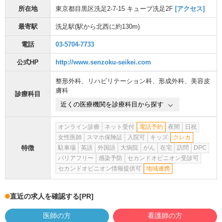
所在地
東京都目黒区洗足2-7-15 キューブ洗足2F
[アクセス]
最寄駅
洗足駅
(駅から
北西に約130m
)
電話
03-5704-7733
公式HP
http://www.senzoku-seikei.com
整形外科
、
リハビリテーション科
、
形成外科
、
美容皮
膚科
診療科目
近くの医療機関を診療科目から探す
オンライン診療
ネット受付
電話予約
夜間
日祝
女性医師
スマホ保険証
入院可
キッズ
クレカ
特徴
駐車場
英語
外国語
大病院
がん
在宅
訪問
DPC
バリアフリー
感染予防
セカンドオピニオン受診可
セカンドオピニオン情報提供可
地域連携
直近の求人を確認する
[PR]
医師の方
看護師の方