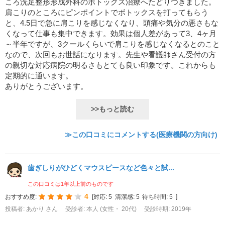
ころ洗足整形形成外科のボトックス治療へたどりつきました。
肩こりのところにピンポイントでボトックスを打ってもらう
と、4.5日で急に肩こりを感じなくなり、頭痛や気分の悪さもな
くなって仕事も集中できます。効果は個人差があって3、4ヶ月
～半年ですが、3クールくらいで肩こりを感じなくなるとのこと
なので、次回もお世話になります。先生や看護師さん受付の方
の親切な対応病院の明るさもとても良い印象です。これからも
定期的に通います。
ありがとうございます。
>>もっと読む
≫この口コミにコメントする(医療機関の方向け)
歯ぎしりがひどくマウスピースなど色々と試...
この口コミは1年以上前のものです
4
おすすめ度:
[
対応:
5
清潔感:
5
待ち時間:
5
]
投稿者: あかり さん
受診者: 本人 (女性・ 20代)
受診時期: 2019年