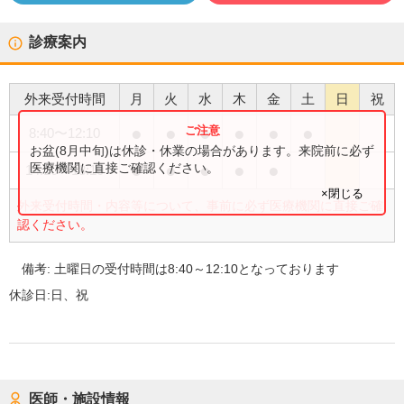
診療案内
外来受付時間
月
火
水
木
金
土
日
祝
●
●
●
●
●
●
8:40
〜
12:10
お盆(8月中旬)は休診・休業の場合があります。来院前に必ず
●
●
●
●
●
医療機関に直接ご確認ください。
14:10
〜
18:10
×閉じる
外来受付時間・内容等について、事前に必ず医療機関に直接ご確
認ください。
備考:
土曜日の受付時間は8:40～12:10となっております
休診日:
日、祝
医師・施設情報