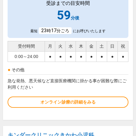
受診までの目安時間
59
分後
23
17
時
分ごろ
最短
にお呼びいたします
受付時間
月
火
水
木
金
土
日
祝
0:00～24:00
●
●
●
●
●
●
●
●
その他
急な発熱、悪天候など直接医療機関に掛かる事が困難な際にご
利用ください
オンライン診療の詳細をみる
キンダークリニックきかわ小児科