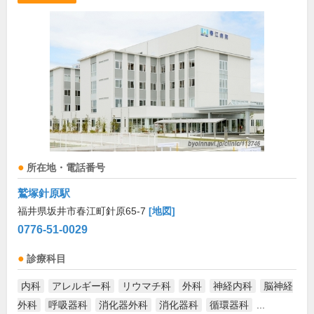
所在地・電話番号
鷲塚針原駅
福井県坂井市春江町針原65-7
[地図]
0776-51-0029
診療科目
内科
アレルギー科
リウマチ科
外科
神経内科
脳神経
外科
呼吸器科
消化器外科
消化器科
循環器科
...