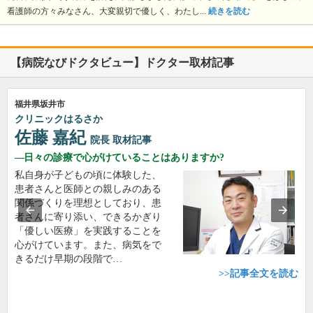
看護師の方々みなさん、大変親切で優しく、わたし...
続きを読む
【病院なびドクタビュー】ドクター取材記事
福井県坂井市
クリニックはるさか
佐藤 嘉紀
院長
取材記事
日々の診療で心がけていることはありますか?
私自身が子どもの頃に体験した、
患者さんと医師との親しみのある
関係づくりを理想としており、患
者さんに寄り添い、できるかぎり
「優しい医療」を実践することを
心がけています。また、病気をで
きるだけ早期の段階で…
>>記事全文を読む