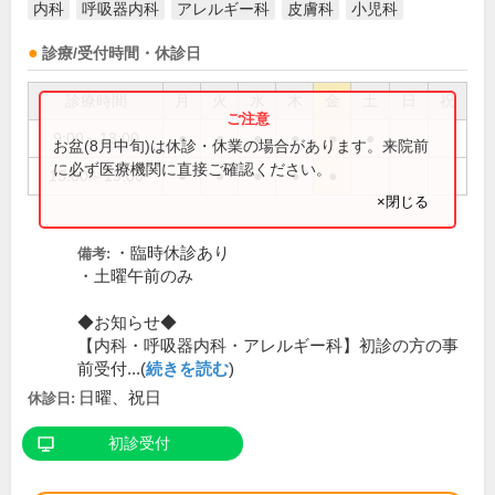
内科
呼吸器内科
アレルギー科
皮膚科
小児科
診療/受付時間・休診日
診療時間
月
火
水
木
金
土
日
祝
9:00～13:00
●
●
●
●
●
●
お盆(8月中旬)は休診・休業の場合があります。来院前
に必ず医療機関に直接ご確認ください。
15:00～19:00
●
●
●
●
●
×閉じる
・臨時休診あり
備考:
・土曜午前のみ
◆お知らせ◆
【内科・呼吸器内科・アレルギー科】初診の方の事
前受付...(
続きを読む
)
日曜、祝日
休診日:
初診受付