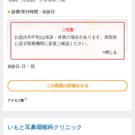
診療/受付時間・休診日
診療時間
月
火
水
木
金
土
日
祝
8:00～12:00
●
●
●
●
●
●
お盆(8月中旬)は休診・休業の場合があります。来院前
に必ず医療機関に直接ご確認ください。
14:30～18:00
●
●
●
●
×閉じる
日・祝
休診日:
この医院の詳細をみる
※
アクセス数
いもと耳鼻咽喉科クリニック