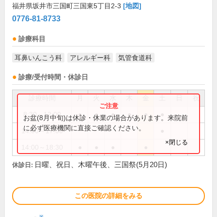
福井県坂井市三国町三国東5丁目2-3
[地図]
0776-81-8733
診療科目
耳鼻いんこう科
アレルギー科
気管食道科
診療/受付時間・休診日
診療時間
月
火
水
木
金
土
日
祝
8:30～12:00
●
●
●
●
●
●
お盆(8月中旬)は休診・休業の場合があります。来院前
に必ず医療機関に直接ご確認ください。
14:00～17:00
●
×閉じる
14:00～18:30
●
●
●
●
日曜、祝日、木曜午後、三国祭(5月20日)
休診日:
この医院の詳細をみる