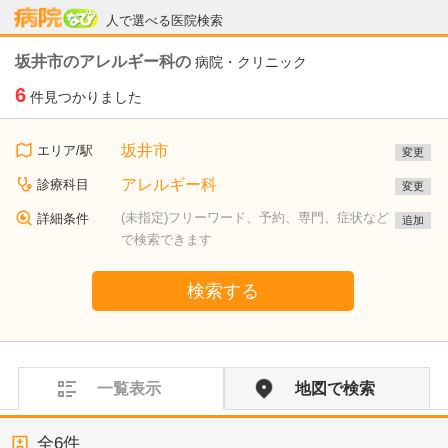
病院なび
人で選べる医院検索
坂井市のアレルギー科の
病院・クリニック
6
件見つかりました
坂井市
エリア/駅
変更
アレルギー科
診療科目
変更
(未指定)フリーワード、予約、専門、症状など
詳細条件
追加
で検索できます
検索する
一覧表示
地図で検索
全
6
件