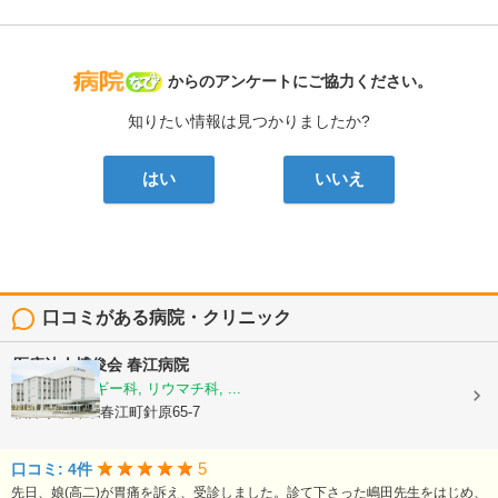
病院なび
からのアンケートにご協力ください。
知りたい情報は見つかりましたか?
はい
いいえ
口コミがある病院・クリニック
医療法人博俊会
春江病院
内科, アレルギー科, リウマチ科, ...
福井県坂井市春江町針原65-7
5
口コミ: 4件
先日、娘(高二)が胃痛を訴え、受診しました。診て下さった嶋田先生をはじめ、