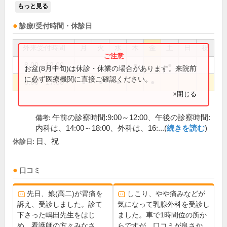
もっと見る
診療/受付時間・休診日
外来受付時間
月
火
水
木
金
土
日
祝
8:00～12:00
●
●
お盆(8月中旬)は休診・休業の場合があります。来院前
に必ず医療機関に直接ご確認ください。
8:00～17:30
●
●
●
●
×閉じる
午前の診察時間:9:00～12:00、午後の診察時間:
備考:
内科は、14:00～18:00、外科は、16:...(
続きを読む
)
日、祝
休診日:
口コミ
先日、娘(高二)が胃痛を
しこり、やや痛みなどが
訴え、受診しました。診て
気になって乳腺外科を受診し
下さった嶋田先生をはじ
ました。車で1時間位の所か
め、看護師の方々みなさ
らですが、口コミが良さか