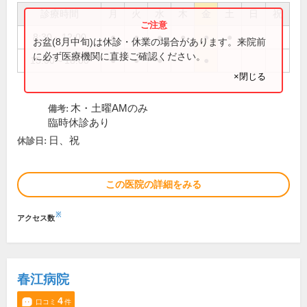
診療時間
月
火
水
木
金
土
日
祝
8:30～12:00
●
●
●
●
●
●
お盆(8月中旬)は休診・休業の場合があります。来院前
に必ず医療機関に直接ご確認ください。
15:00～18:00
●
●
●
●
×閉じる
木・土曜AMのみ
備考:
臨時休診あり
日、祝
休診日:
この医院の詳細をみる
※
アクセス数
春江病院
4
口コミ
件