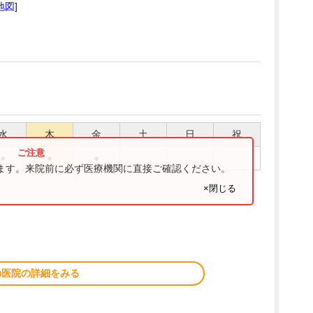
地図]
水
木
金
土
日
祝
●
●
●
ります。来院前に必ず医療機関に直接ご確認ください。
×閉じる
の医院の詳細をみる