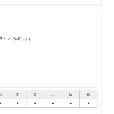
ラインで診察します
水
木
金
土
日
祝
●
●
●
●
●
●