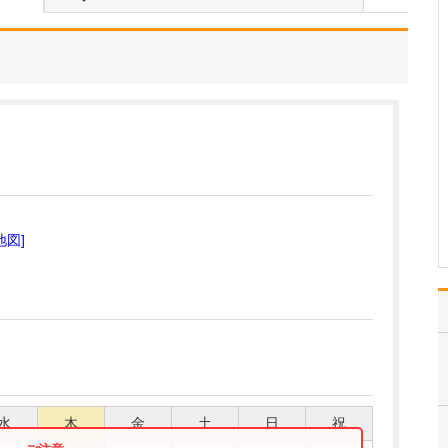
い。
当院のモットーは「一人
ひとりと向き合う、寄り
添った医療」です。後で
患者さんが「話を聞いて
もらえなかった、言いた
かったことが言えなかっ
た」と感じられることが
ないよう、しっかり診察
の時間を取って患者さん
の…
>>記事全文を読む
地図]
水
木
金
土
日
祝