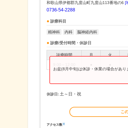
和歌山県伊都郡九度山町九度山113番地の6
[
0736-54-2288
診療科目
精神科
内科
脳神経内科
診療/受付時間・休診日
診療時間
月
火
9:00～12:00
●
●
お盆(8月中旬)は休診・休業の場合があ
土～日・祝
休診日:
こ
※
アクセス数