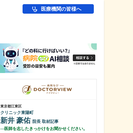
医療機関の皆様へ
医師(ドクター)の
東京都江東区
宮崎県宮崎市
クリニック東陽町
ピア・ささき病
佐々木 達
新井 豪佑
院長
取材記事
佐々木 夏
医師を志したきっかけをお聞かせください。