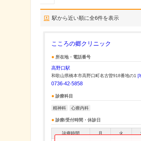
駅から近い順に全
6
件を表示
こころの郷クリニック
所在地・電話番号
高野口駅
和歌山県橋本市高野口町名古曽918番地の1
[
0736-42-5858
診療科目
精神科
心療内科
診療/受付時間・休診日
診療時間
月
火