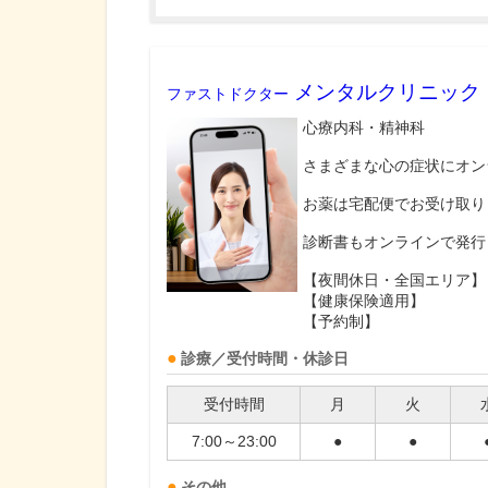
メンタルクリニック
ファストドクター
心療内科・精神科
さまざまな心の症状にオン
お薬は宅配便でお受け取り
診断書もオンラインで発行
【夜間休日・全国エリア】
【健康保険適用】
【予約制】
診療／受付時間・休診日
受付時間
月
火
7:00～23:00
●
●
その他