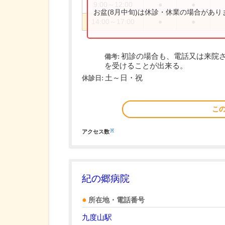
9:00～12:00
●
●
お盆(8月中旬)は休診・休業の場合があ
14:00～17:00
●
●
初診の場合も、電話又は来院
備考:
を受けることが出来る。
土～日・祝
休診日:
こ
※
アクセス数
紀の郷病院
所在地・電話番号
九度山駅