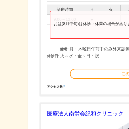
診療時間
月
火
9:00～12:00
●
お盆(8月中旬)は休診・休業の場合があ
月・木曜日午前中のみ外来診療
備考:
火～水・金～日・祝
休診日:
こ
※
アクセス数
医療法人南労会紀和クリニック