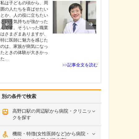
私は子どもの頃から、周
日々の診療で心
囲の人たちを喜ばせたい
い。
とか、人の役に立ちたい
患者さんが増え
という気持ちが強かった
だからこそ、一
んです。そういった職業
ときちんと向き
はさまざまありますが、
を何より大切に
特に医師に魅力を感じた
す。「早く・正
のは、家族が病気になっ
きるだけお待た
たときの体験が大きかっ
い」診療を心が
た…
も、安心して話
>>記事全文を読む
だける雰囲気づ
かせ…
別の条件で検索
高野口駅の周辺駅から病院・クリニッ
クを探す
機能・特徴(女性医師など)から病院・