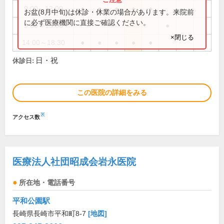
9:00～12:00
●
●
●
●
●
お盆(8月中旬)は休診・休業の場合があります。来院前
に必ず医療機関に直接ご確認ください。
9:00～13:00
●
×閉じる
14:00～18:30
●
●
●
●
●
日・祝
休診日:
この医院の詳細をみる
※
アクセス数
医療法人社団昭成会岩永医院
所在地・電話番号
平和公園駅
長崎県長崎市平和町8-7
[地図]