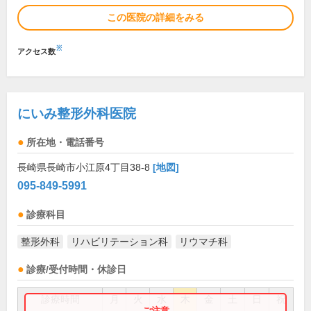
この医院の詳細をみる
※
アクセス数
にいみ整形外科医院
所在地・電話番号
長崎県長崎市小江原4丁目38-8
[地図]
095-849-5991
診療科目
整形外科
リハビリテーション科
リウマチ科
診療/受付時間・休診日
診療時間
月
火
水
木
金
土
日
祝