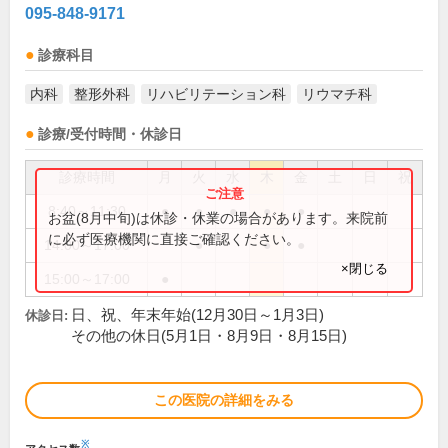
095-848-9171
診療科目
内科
整形外科
リハビリテーション科
リウマチ科
診療/受付時間・休診日
診療時間
月
火
水
木
金
土
日
祝
8:40～11:30
●
●
●
●
●
お盆(8月中旬)は休診・休業の場合があります。来院前
に必ず医療機関に直接ご確認ください。
14:00～17:00
●
●
●
×閉じる
15:00～17:00
●
日、祝、年末年始(12月30日～1月3日)
休診日:
その他の休日(5月1日・8月9日・8月15日)
この医院の詳細をみる
※