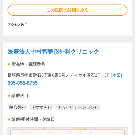
この医院の詳細をみる
※
アクセス数
医療法人中村智整形外科クリニック
所在地・電話番号
長崎県長崎市滑石3丁目8番5号メディカル滑石2F・3F
[地図]
095-855-8755
診療科目
整形外科
リウマチ科
リハビリテーション科
診療/受付時間・休診日
診療時間
月
火
水
木
金
土
日
祝