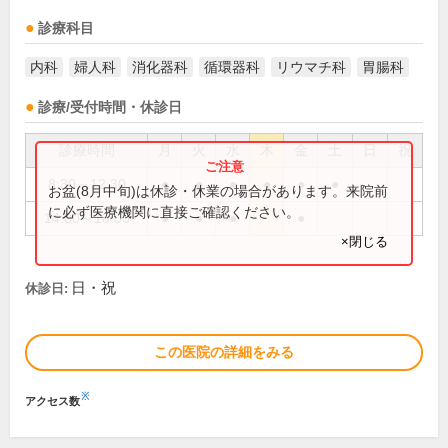
診療科目
内科
婦人科
消化器科
循環器科
リウマチ科
胃腸科
診療/受付時間・休診日
診療時間
月
火
水
木
金
土
日
祝
8:30～12:30
●
●
●
●
●
●
お盆(8月中旬)は休診・休業の場合があります。来院前
に必ず医療機関に直接ご確認ください。
14:00～18:00
●
●
●
●
×閉じる
日・祝
休診日:
この医院の詳細をみる
※
アクセス数