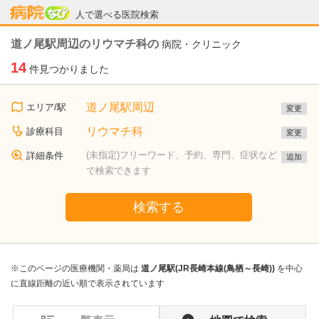
病院なび
人で選べる医院検索
道ノ尾駅周辺のリウマチ科の
病院・クリニック
14
件見つかりました
道ノ尾駅周辺
エリア/駅
変更
リウマチ科
診療科目
変更
(未指定)フリーワード、予約、専門、症状など
詳細条件
追加
で検索できます
検索する
※このページの医療機関・薬局は
道ノ尾駅(JR長崎本線(鳥栖～長崎))
を中心
に直線距離の近い順で表示されています