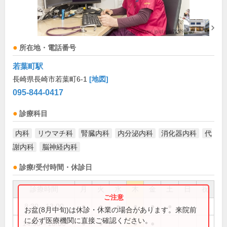
所在地・電話番号
若葉町駅
長崎県長崎市若葉町6-1
[地図]
095-844-0417
診療科目
内科
リウマチ科
腎臓内科
内分泌内科
消化器内科
代
謝内科
脳神経内科
診療/受付時間・休診日
診療時間
月
火
水
木
金
土
日
祝
8:30～13:00
●
●
●
●
●
●
お盆(8月中旬)は休診・休業の場合があります。来院前
に必ず医療機関に直接ご確認ください。
14:30～18:00
●
●
●
●