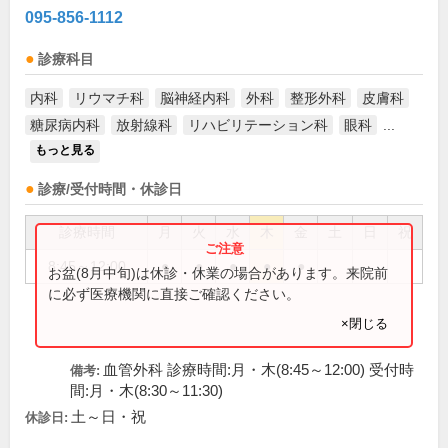
095-856-1112
診療科目
内科
リウマチ科
脳神経内科
外科
整形外科
皮膚科
糖尿病内科
放射線科
リハビリテーション科
眼科
...
もっと見る
診療/受付時間・休診日
診療時間
月
火
水
木
金
土
日
祝
8:45～12:00
●
●
●
●
●
お盆(8月中旬)は休診・休業の場合があります。来院前
に必ず医療機関に直接ご確認ください。
×閉じる
血管外科 診療時間:月・木(8:45～12:00) 受付時
備考:
間:月・木(8:30～11:30)
土～日・祝
休診日: