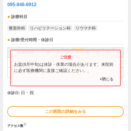
095-846-6912
診療科目
整形外科
リハビリテーション科
リウマチ科
診療/受付時間・休診日
診療時間
月
火
水
木
金
土
日
祝
9:00～12:30
●
●
●
●
●
●
お盆(8月中旬)は休診・休業の場合があります。来院前
に必ず医療機関に直接ご確認ください。
14:30～18:00
●
●
●
●
×閉じる
日・祝
休診日:
この医院の詳細をみる
※
アクセス数