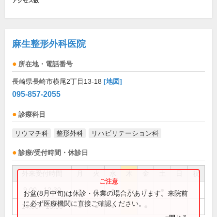
アクセス数
麻生整形外科医院
所在地・電話番号
長崎県長崎市横尾2丁目13-18
[地図]
095-857-2055
診療科目
リウマチ科
整形外科
リハビリテーション科
診療/受付時間・休診日
外来受付時間
月
火
水
木
金
土
日
祝
9:00～12:30
●
●
●
●
●
●
お盆(8月中旬)は休診・休業の場合があります。来院前
に必ず医療機関に直接ご確認ください。
14:00～18:00
●
●
●
●