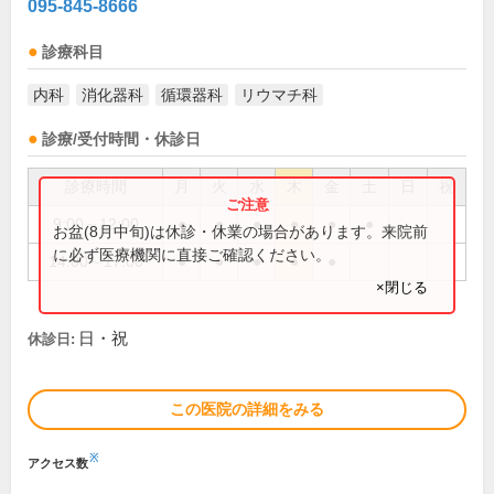
095-845-8666
診療科目
内科
消化器科
循環器科
リウマチ科
診療/受付時間・休診日
診療時間
月
火
水
木
金
土
日
祝
9:00～12:00
●
●
●
●
●
●
お盆(8月中旬)は休診・休業の場合があります。来院前
に必ず医療機関に直接ご確認ください。
14:00～17:00
●
●
●
●
●
×閉じる
日・祝
休診日:
この医院の詳細をみる
※
アクセス数