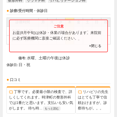
整形外科
リウマチ科
リハビリテーション科
診療/受付時間・休診日
診療時間
月
火
水
木
金
土
日
祝
9:00～12:30
●
●
●
●
●
●
お盆(8月中旬)は休診・休業の場合があります。来院前
に必ず医療機関に直接ご確認ください。
14:30～18:00
●
●
●
●
×閉じる
水曜、土曜の午後は休診
備考:
日・祝
休診日:
口コミ
丁寧です。必要最小限の検査で、詳
リハビリの先生
しくしてくれます。時津町の整形外科
はとても丁寧で信
では1番だと思います。支払いも安い気
頼おけますが、診
がします。 待ち時...
察待ちが。。。
もっと読む