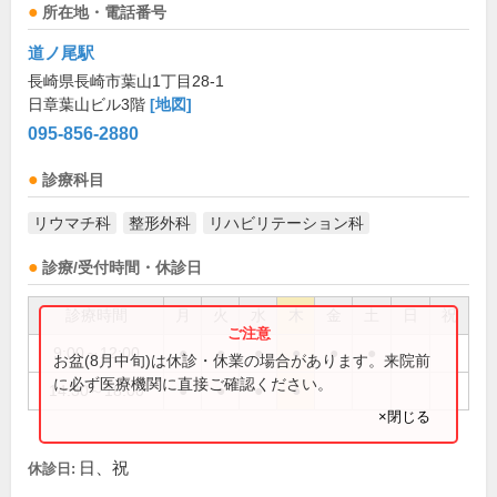
所在地・電話番号
道ノ尾駅
長崎県長崎市葉山1丁目28-1
日章葉山ビル3階
[地図]
095-856-2880
診療科目
リウマチ科
整形外科
リハビリテーション科
診療/受付時間・休診日
診療時間
月
火
水
木
金
土
日
祝
9:00～12:00
●
●
●
●
●
●
お盆(8月中旬)は休診・休業の場合があります。来院前
に必ず医療機関に直接ご確認ください。
14:30～18:00
●
●
●
●
×閉じる
日、祝
休診日: