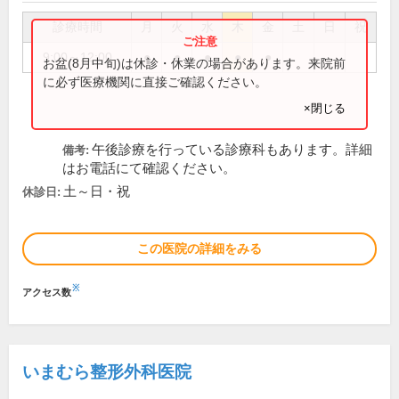
診療時間
月
火
水
木
金
土
日
祝
9:00～12:00
●
●
●
●
●
お盆(8月中旬)は休診・休業の場合があります。来院前
に必ず医療機関に直接ご確認ください。
×閉じる
午後診療を行っている診療科もあります。詳細
備考:
はお電話にて確認ください。
土～日・祝
休診日:
この医院の詳細をみる
※
アクセス数
いまむら整形外科医院