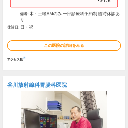
×閉じる
木・土曜AMのみ 一部診療科予約制 臨時休診あ
備考:
り
日・祝
休診日:
この医院の詳細をみる
※
アクセス数
谷川放射線科胃腸科医院