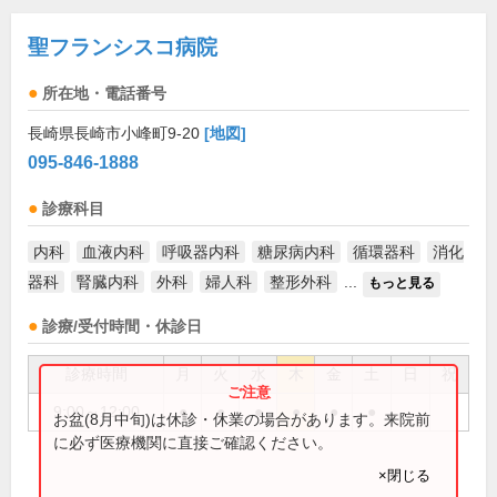
聖フランシスコ病院
所在地・電話番号
長崎県長崎市小峰町9-20
[地図]
095-846-1888
診療科目
内科
血液内科
呼吸器内科
糖尿病内科
循環器科
消化
器科
腎臓内科
外科
婦人科
整形外科
...
もっと見る
診療/受付時間・休診日
診療時間
月
火
水
木
金
土
日
祝
9:00～12:00
●
●
●
●
●
●
お盆(8月中旬)は休診・休業の場合があります。来院前
に必ず医療機関に直接ご確認ください。
×閉じる