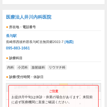
医療法人井川内科医院
所在地・電話番号
長与駅
長崎県西彼杵郡長与町吉無田郷2022-7
[地図]
095-883-1661
診療科目
内科
小児科
放射線科
リウマチ科
診療/受付時間・休診日
診療時間
月
火
水
木
金
土
日
祝
9:00～12:00
●
●
●
●
●
●
お盆(8月中旬)は休診・休業の場合があります。来院前
に必ず医療機関に直接ご確認ください。
14:00～16:00
●