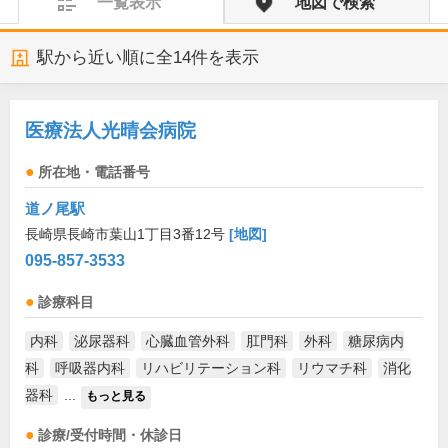
一覧表示
地図で検索
駅から近い順に全
14
件を表示
医療法人光晴会病院
所在地・電話番号
道ノ尾駅
長崎県長崎市葉山1丁目3番12号
[地図]
095-857-3533
診療科目
内科
泌尿器科
心臓血管外科
肛門科
外科
糖尿病内
科
呼吸器内科
リハビリテーション科
リウマチ科
消化
器科
...
もっと見る
診療/受付時間・休診日