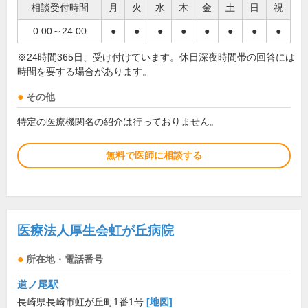
相談受付時間
月
火
水
木
金
土
日
祝
0:00～24:00
●
●
●
●
●
●
●
●
※24時間365日、受け付けています。休日深夜時間帯の回答には
時間を要する場合があります。
その他
特定の医療機関名の紹介は行っておりません。
無料で医師に相談する
医療法人厚生会虹が丘病院
所在地・電話番号
道ノ尾駅
長崎県長崎市虹が丘町1番1号
[地図]