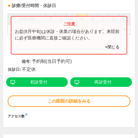
診療/受付時間・休診日
診療時間
月
火
水
木
金
土
日
祝
9:30～19:00
●
●
●
●
●
●
●
●
お盆(8月中旬)は休診・休業の場合があります。来院前
に必ず医療機関に直接ご確認ください。
×閉じる
予約制(当日予約可)
備考:
不定休
休診日:
初診受付
再診受付
この医院の詳細をみる
※
アクセス数