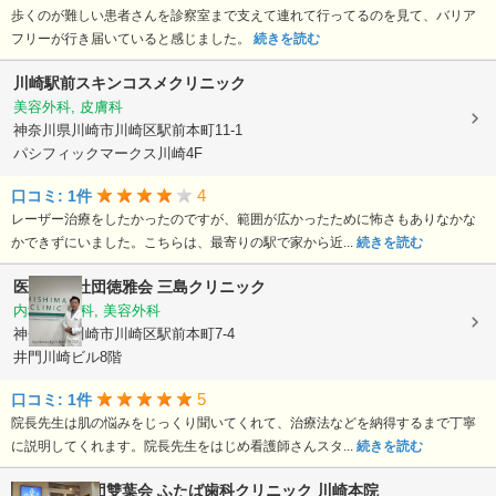
歩くのが難しい患者さんを診察室まで支えて連れて行ってるのを見て、バリア
フリーが行き届いていると感じました。
続きを読む
川崎駅前スキンコスメクリニック
美容外科, 皮膚科
神奈川県川崎市川崎区駅前本町11-1
パシフィックマークス川崎4F
4
口コミ: 1件
レーザー治療をしたかったのですが、範囲が広かったために怖さもありなかな
かできずにいました。こちらは、最寄りの駅で家から近...
続きを読む
医療法人社団徳雅会
三島クリニック
内科, 皮膚科, 美容外科
神奈川県川崎市川崎区駅前本町7-4
井門川崎ビル8階
5
口コミ: 1件
院長先生は肌の悩みをじっくり聞いてくれて、治療法などを納得するまで丁寧
に説明してくれます。院長先生をはじめ看護師さんスタ...
続きを読む
医療法人社団雙葉会
ふたば歯科クリニック 川崎本院