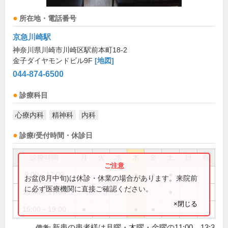
所在地・電話番号
京急川崎駅
神奈川県川崎市川崎区駅前本町18-2
金子ダイヤモンドビル9F
[地図]
044-874-6500
診療科目
心療内科
精神科
内科
診療/受付時間・休診日
診療時間
月
火
水
木
金
土
日
祝
9:00～12:00
●
●
●
●
お盆(8月中旬)は休診・休業の場合があります。来院前
に必ず医療機関に直接ご確認ください。
15:00～17:00
●
×閉じる
15:00～19:00
●
●
●
新患の患者様は月曜・木曜・金曜の11:00、13:3
備考: