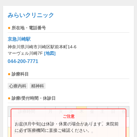
みらいクリニック
所在地・電話番号
京急川崎駅
神奈川県川崎市川崎区駅前本町14-6
マーヴェル川崎7F
[地図]
044-200-7771
診療科目
心療内科
精神科
診療/受付時間・休診日
診療時間
月
火
水
木
金
土
日
祝
10:00～13:30
●
●
●
●
●
●
お盆(8月中旬)は休診・休業の場合があります。来院前
に必ず医療機関に直接ご確認ください。
15:00～19:30
●
●
●
●