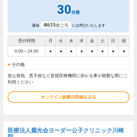
30
分後
4
35
時
分ごろ
最短
にお呼びいたします
受付時間
月
火
水
木
金
土
日
祝
0:00～24:00
●
●
●
●
●
●
●
●
その他
急な発熱、悪天候など直接医療機関に掛かる事が困難な際にご
利用ください
オンライン診療の詳細をみる
医療法人麗光会ヨーダー公子クリニック川崎
院