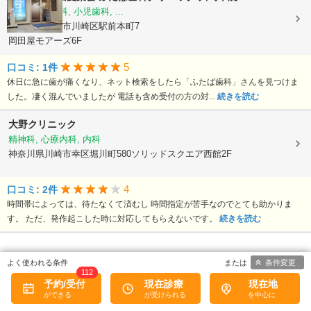
歯科, 矯正歯科, 小児歯科, ...
神奈川県川崎市川崎区駅前本町7
岡田屋モアーズ6F
5
口コミ: 1件
休日に急に歯が痛くなり、ネット検索をしたら「ふたば歯科」さんを見つけま
した。凄く混んでいましたが 電話も含め受付の方の対...
続きを読む
大野クリニック
精神科, 心療内科, 内科
神奈川県川崎市幸区堀川町580ソリッドスクエア西館2F
4
口コミ: 2件
時間帯によっては、待たなくて済むし 時間指定が苦手なのでとても助かりま
す。 ただ、発作起こした時に対応してもらえないです。
続きを読む
条件変更
【病院なびドクタビュー】ドクター取材記事
112
予約/受付
現在診療
現在地