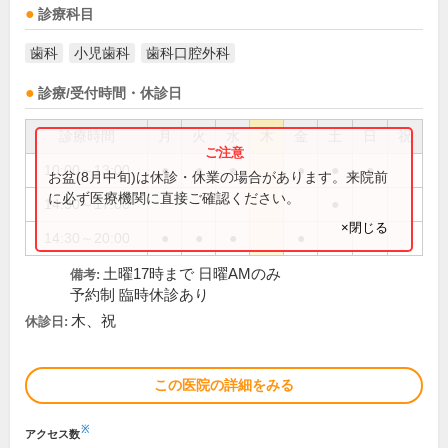
診療科目
歯科
小児歯科
歯科口腔外科
診療/受付時間・休診日
診療時間
月
火
水
木
金
土
日
祝
10:00～13:00
●
●
●
●
●
●
お盆(8月中旬)は休診・休業の場合があります。来院前
に必ず医療機関に直接ご確認ください。
14:30～17:00
●
×閉じる
14:30～20:00
●
●
●
●
土曜17時まで 日曜AMのみ
備考:
予約制 臨時休診あり
木、祝
休診日:
この医院の詳細をみる
※
アクセス数