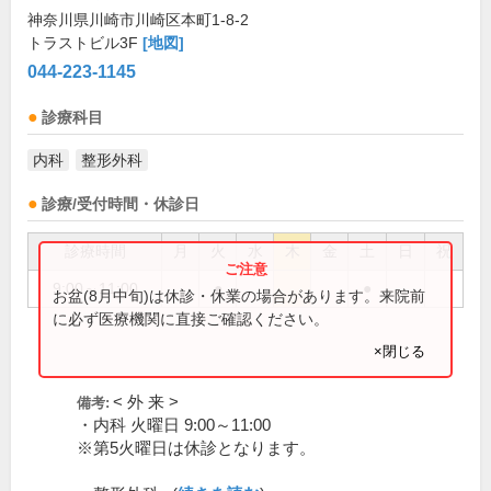
神奈川県川崎市川崎区本町1-8-2
トラストビル3F
[地図]
044-223-1145
診療科目
内科
整形外科
診療/受付時間・休診日
診療時間
月
火
水
木
金
土
日
祝
9:00～11:00
●
●
お盆(8月中旬)は休診・休業の場合があります。来院前
に必ず医療機関に直接ご確認ください。
×閉じる
< 外 来 >
備考:
・内科 火曜日 9:00～11:00
※第5火曜日は休診となります。