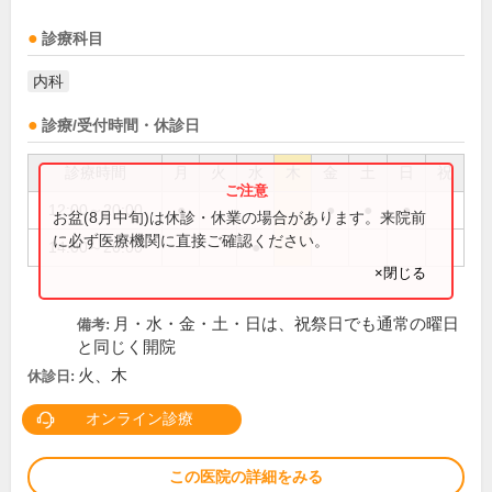
診療科目
内科
診療/受付時間・休診日
診療時間
月
火
水
木
金
土
日
祝
12:00～20:00
●
●
●
●
お盆(8月中旬)は休診・休業の場合があります。来院前
に必ず医療機関に直接ご確認ください。
14:00～20:00
●
×閉じる
月・水・金・土・日は、祝祭日でも通常の曜日
備考:
と同じく開院
火、木
休診日:
オンライン診療
この医院の詳細をみる