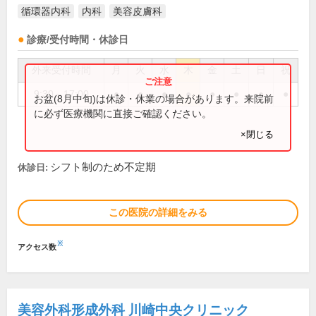
循環器内科
内科
美容皮膚科
診療/受付時間・休診日
外来受付時間
月
火
水
木
金
土
日
祝
9:30～17:00
●
●
●
●
●
●
●
●
お盆(8月中旬)は休診・休業の場合があります。来院前
に必ず医療機関に直接ご確認ください。
×閉じる
シフト制のため不定期
休診日:
この医院の詳細をみる
※
アクセス数
美容外科形成外科 川崎中央クリニック