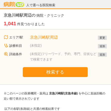
病院なび
人で選べる医院検索
京急川崎駅周辺の
病院・クリニック
1,041
件見つかりました
京急川崎駅周辺
エリア/駅
変更
(未指定)
診療科目
追加
(未指定)フリーワード、予約、専門、症状など
詳細条件
追加
で検索できます
検索する
※このページの医療機関・薬局は
京急川崎駅(京急本線)
を中心に直線距離の
近い順で表示されています
以下の各駅(各路線)と共通の検索結果です