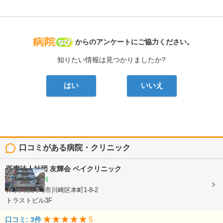
病院なび
からのアンケートにご協力ください。
知りたい情報は見つかりましたか?
はい
いいえ
口コミがある病院・クリニック
医療法人社団 友輝会
ベイクリニック
内科, 整形外科
神奈川県川崎市川崎区本町1-8-2
トラストビル3F
5
口コミ: 3件