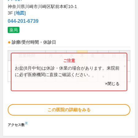
神奈川県川崎市川崎区駅前本町10-1
3F
[地図]
044-201-6739
薬局
診療/受付時間・休診日
営業時間
月
火
水
木
金
土
日
祝
9:00～17:15
●
●
お盆(8月中旬)は休診・休業の場合があります。来院前
に必ず医療機関に直接ご確認ください。
9:00～19:00
●
●
●
●
●
●
×閉じる
この医院の詳細をみる
※
アクセス数