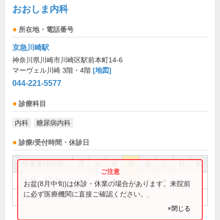
おおしま内科
所在地・電話番号
京急川崎駅
神奈川県川崎市川崎区駅前本町14-6
マーヴェル川崎 3階・4階
[地図]
044-221-5577
診療科目
内科
糖尿病内科
診療/受付時間・休診日
外来受付時間
月
火
水
木
金
土
日
祝
7:45～12:30
●
●
●
●
●
●
お盆(8月中旬)は休診・休業の場合があります。来院前
に必ず医療機関に直接ご確認ください。
14:45～17:30
●
●
●
×閉じる