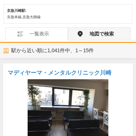
京急川崎駅:
京急本線,京急大師線
一覧表示
地図で検索
駅から近い順に
1,041
件中、
1～15件
マディヤーマ・メンタルクリニック川崎