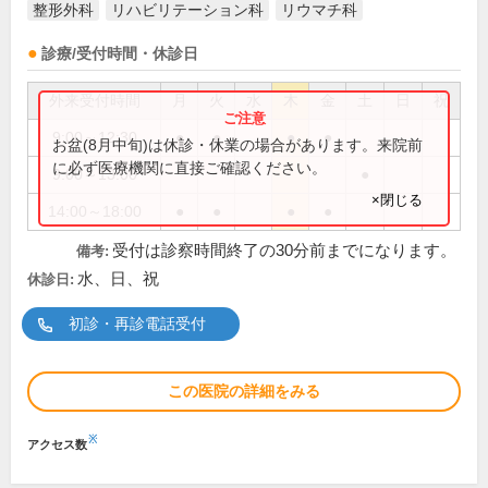
整形外科
リハビリテーション科
リウマチ科
診療/受付時間・休診日
外来受付時間
月
火
水
木
金
土
日
祝
9:00～12:30
●
●
●
●
お盆(8月中旬)は休診・休業の場合があります。来院前
に必ず医療機関に直接ご確認ください。
9:00～13:00
●
×閉じる
14:00～18:00
●
●
●
●
受付は診察時間終了の30分前までになります。
備考:
水、日、祝
休診日:
初診・再診電話受付
この医院の詳細をみる
※
アクセス数