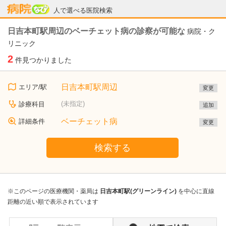
病院なび
人で選べる医院検索
日吉本町駅周辺のベーチェット病の診察が可能な
病院・ク
リニック
2
件見つかりました
日吉本町駅周辺
エリア/駅
変更
(未指定)
診療科目
追加
ベーチェット病
詳細条件
変更
検索する
※このページの医療機関・薬局は
日吉本町駅(グリーンライン)
を中心に直線
距離の近い順で表示されています