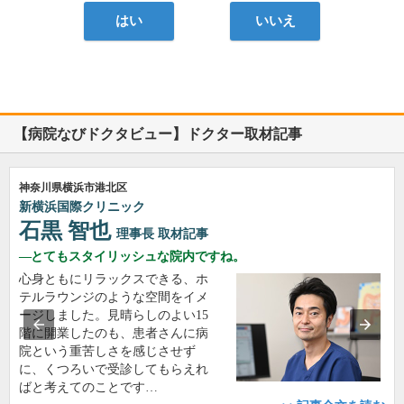
はい
いいえ
【病院なびドクタビュー】ドクター取材記事
神奈川県横浜市港北区
新横浜国際クリニック
石黒 智也
理事長
取材記事
とてもスタイリッシュな院内ですね。
心身ともにリラックスできる、ホ
テルラウンジのような空間をイメ
ージしました。見晴らしのよい15
階に開業したのも、患者さんに病
院という重苦しさを感じさせず
に、くつろいで受診してもらえれ
ばと考えてのことです…