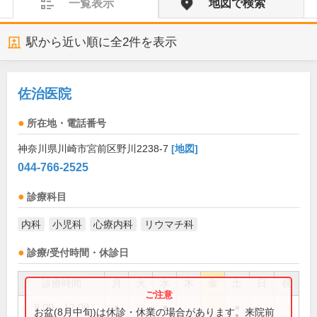
一覧表示
地図で検索
駅から近い順に全
2
件を表示
佐治医院
所在地・電話番号
神奈川県川崎市宮前区野川2238-7
[地図]
044-766-2525
診療科目
内科
小児科
心療内科
リウマチ科
診療/受付時間・休診日
診療時間
月
火
水
木
金
土
日
祝
9:00～12:00
●
●
●
お盆(8月中旬)は休診・休業の場合があります。来院前