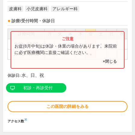
皮膚科
小児皮膚科
アレルギー科
診療/受付時間・休診日
診療時間
月
火
水
木
金
土
日
祝
9:00～13:00
●
●
●
●
●
お盆(8月中旬)は休診・休業の場合があります。来院前
に必ず医療機関に直接ご確認ください。
15:00～19:00
●
●
●
●
×閉じる
水、日、祝
休診日:
初診・再診受付
この医院の詳細をみる
※
アクセス数