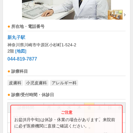
所在地・電話番号
新丸子駅
神奈川県川崎市中原区小杉町1-524-2
2階
[地図]
044-819-7877
診療科目
皮膚科
小児皮膚科
アレルギー科
診療/受付時間・休診日
診療時間
月
火
水
木
金
土
日
祝
10:00～13:00
●
●
●
●
●
お盆(8月中旬)は休診・休業の場合があります。来院前
に必ず医療機関に直接ご確認ください。
15:00～18:30
●
●
●
●