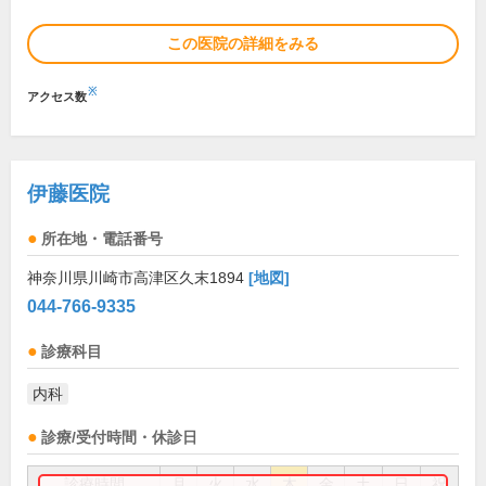
この医院の詳細をみる
※
アクセス数
伊藤医院
所在地・電話番号
神奈川県川崎市高津区久末1894
[地図]
044-766-9335
診療科目
内科
診療/受付時間・休診日
診療時間
月
火
水
木
金
土
日
祝