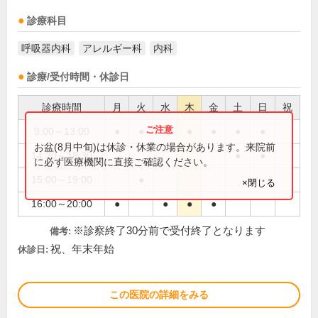
診療科目
呼吸器内科
アレルギー科
内科
診療/受付時間・休診日
診療時間
月
火
水
木
金
土
日
祝
9:00～13:00
●
●
●
●
●
●
●
お盆(8月中旬)は休診・休業の場合があります。来院前
14:30～18:30
●
●
に必ず医療機関に直接ご確認ください。
15:00～19:00
●
×閉じる
16:00～20:00
●
●
●
●
※診察終了30分前で受付終了となります
備考:
祝、年末年始
休診日:
この医院の詳細をみる