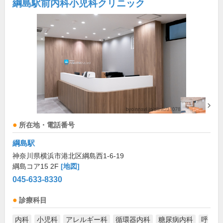
綱島駅前内科小児科クリニック
所在地・電話番号
綱島駅
神奈川県横浜市港北区綱島西1-6-19
綱島コア15 2F
[地図]
045-633-8330
診療科目
内科
小児科
アレルギー科
循環器内科
糖尿病内科
呼