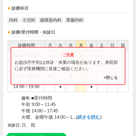
診療科目
内科
小児科
循環器内科
胃腸内科
診療/受付時間・休診日
診療時間
月
火
水
木
金
土
日
祝
9:00～12:00
●
●
●
●
●
●
お盆(8月中旬)は休診・休業の場合があります。来院前
14:00～17:30
●
に必ず医療機関に直接ご確認ください。
14:00～18:00
●
●
×閉じる
14:00～19:00
●
●
■受付時間
備考:
午前 9:00～11:45
午後 14:00～17:45
火曜、金曜午後 14:00～1...(
続きを読む
)
日、祝
休診日: