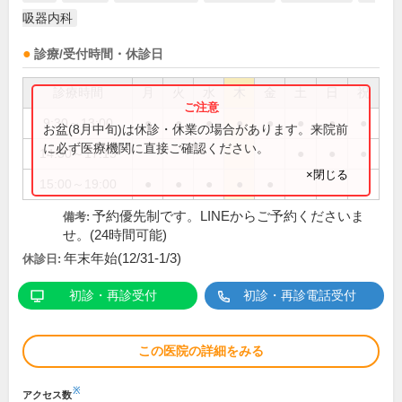
吸器内科
診療/受付時間・休診日
診療時間
月
火
水
木
金
土
日
祝
9:30～13:00
●
●
●
●
●
●
●
●
お盆(8月中旬)は休診・休業の場合があります。来院前
に必ず医療機関に直接ご確認ください。
14:30～17:15
●
●
●
×閉じる
15:00～19:00
●
●
●
●
●
予約優先制です。LINEからご予約くださいま
備考:
せ。(24時間可能)
年末年始(12/31-1/3)
休診日:
初診・再診受付
初診・再診電話受付
この医院の詳細をみる
※
アクセス数