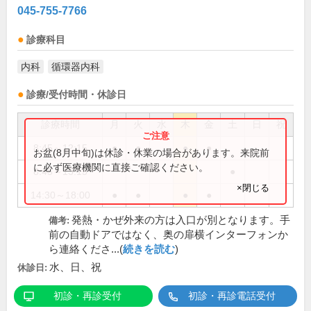
045-755-7766
診療科目
内科
循環器内科
診療/受付時間・休診日
診療時間
月
火
水
木
金
土
日
祝
8:45～12:15
●
●
●
●
お盆(8月中旬)は休診・休業の場合があります。来院前
に必ず医療機関に直接ご確認ください。
8:45～13:15
●
×閉じる
14:30～18:00
●
●
●
●
発熱・かぜ外来の方は入口が別となります。手
備考:
前の自動ドアではなく、奥の扉横インターフォンか
ら連絡くださ...(
続きを読む
)
水、日、祝
休診日:
初診・再診受付
初診・再診電話受付