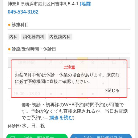
神奈川県横浜市港北区日吉本町5-4-1
[地図]
045-534-3162
診療科目
内科
消化器内科
内視鏡内科
診療/受付時間・休診日
診療時間
月
火
水
木
金
土
日
祝
9:00～12:00
●
●
●
●
お盆(8月中旬)は休診・休業の場合があります。来院前
に必ず医療機関に直接ご確認ください。
9:00～13:00
●
×閉じる
15:00～18:00
●
●
●
●
初診・初再診のWEB予約(時間予約)が可能で
備考:
す。予約がなくても直接来院されるか、当日お電話
でご予約い...(
続きを読む
)
水、日、祝
休診日: