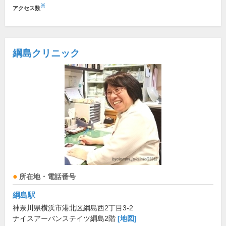
※
アクセス数
綱島クリニック
所在地・電話番号
綱島駅
神奈川県横浜市港北区綱島西2丁目3-2
ナイスアーバンステイツ綱島2階
[地図]