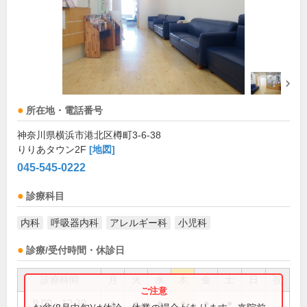
所在地・電話番号
神奈川県横浜市港北区樽町3-6-38
りりあタウン2F
[地図]
045-545-0222
診療科目
内科
呼吸器内科
アレルギー科
小児科
診療/受付時間・休診日
診療時間
月
火
水
木
金
土
日
祝
9:00～12:30
●
●
●
●
●
●