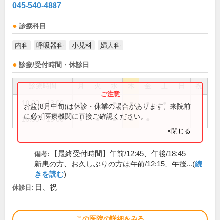
045-540-4887
診療科目
内科
呼吸器科
小児科
婦人科
診療/受付時間・休診日
診療時間
月
火
水
木
金
土
日
祝
10:00～13:00
●
●
●
●
●
●
お盆(8月中旬)は休診・休業の場合があります。来院前
に必ず医療機関に直接ご確認ください。
15:30～19:00
●
●
●
●
●
×閉じる
【最終受付時間】午前/12:45、午後/18:45
備考:
新患の方、お久しぶりの方は午前/12:15、午後...(
続
きを読む
)
日、祝
休診日:
この医院の詳細をみる