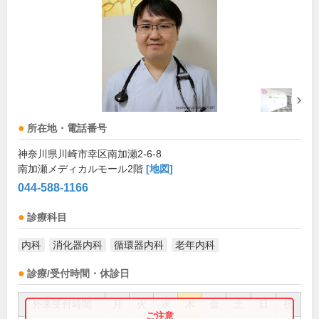
所在地・電話番号
神奈川県川崎市幸区南加瀬2-6-8
南加瀬メディカルモール2階
[地図]
044-588-1166
診療科目
内科
消化器内科
循環器内科
老年内科
診療/受付時間・休診日
外来受付時間
月
火
水
木
金
土
日
祝