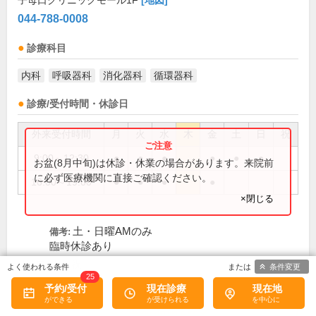
子母口クリニックモール1F
[地図]
044-788-0008
診療科目
内科
呼吸器科
消化器科
循環器科
診療/受付時間・休診日
外来受付時間
月
火
水
木
金
土
日
祝
9:00～12:30
●
●
●
●
●
●
お盆(8月中旬)は休診・休業の場合があります。来院前
に必ず医療機関に直接ご確認ください。
16:00～19:00
●
●
●
●
×閉じる
土・日曜AMのみ
備考:
臨時休診あり
木、祝
休診日:
条件変更
25
予約/受付
現在診療
現在地
この医院の詳細をみる