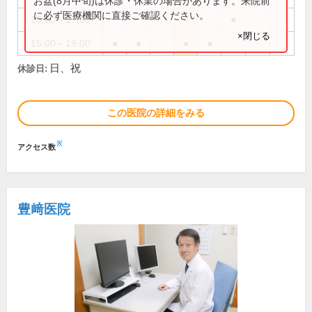
お盆(8月中旬)は休診・休業の場合があります。来院前
に必ず医療機関に直接ご確認ください。
15:00～17:00
●
×閉じる
15:00～19:00
●
●
●
●
日、祝
休診日:
この医院の詳細をみる
※
アクセス数
豊﨑医院