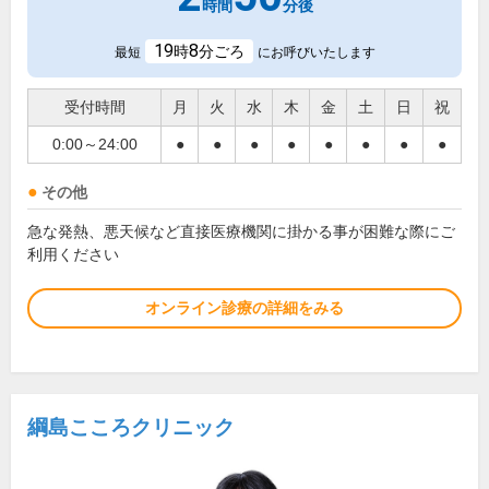
時間
分後
19
8
時
分ごろ
最短
にお呼びいたします
受付時間
月
火
水
木
金
土
日
祝
0:00～24:00
●
●
●
●
●
●
●
●
その他
急な発熱、悪天候など直接医療機関に掛かる事が困難な際にご
利用ください
オンライン診療の詳細をみる
綱島こころクリニック