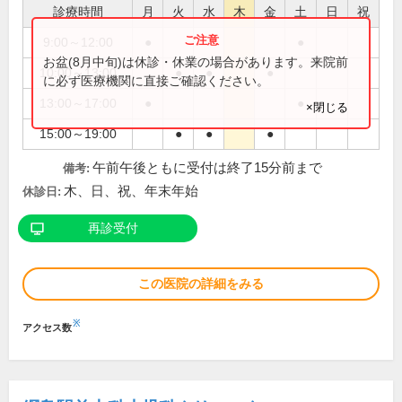
診療時間
月
火
水
木
金
土
日
祝
9:00～12:00
●
●
お盆(8月中旬)は休診・休業の場合があります。来院前
10:00～13:00
●
●
●
に必ず医療機関に直接ご確認ください。
13:00～17:00
●
●
×閉じる
15:00～19:00
●
●
●
午前午後ともに受付は終了15分前まで
備考:
木、日、祝、年末年始
休診日:
再診受付
この医院の詳細をみる
※
アクセス数