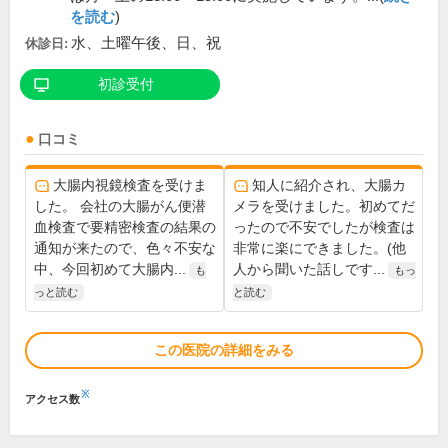
を読む
)
水、土曜午後、日、祝
休診日:
初診受付
口コミ
大腸内視鏡検査を受けま
知人に紹介され、大腸カ
した。 会社の大腸がん便潜
メラを受けました。初めてだ
血検査で要精密検査の結果の
ったので不安でしたが検査は
通知が来たので、色々不安な
非常に楽にできました。(他
中、今回初めて大腸内...
人から聞いた話しです...
も
もっ
っと読む
と読む
この医院の詳細をみる
※
アクセス数