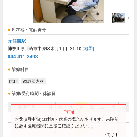
所在地・電話番号
元住吉駅
神奈川県川崎市中原区木月1丁目31-10
[地図]
044-411-3493
診療科目
内科
循環器内科
診療/受付時間・休診日
診療時間
月
火
水
木
金
土
日
祝
9:00～12:00
●
●
●
●
●
お盆(8月中旬)は休診・休業の場合があります。来院前
に必ず医療機関に直接ご確認ください。
15:30～18:30
●
●
●
●
×閉じる