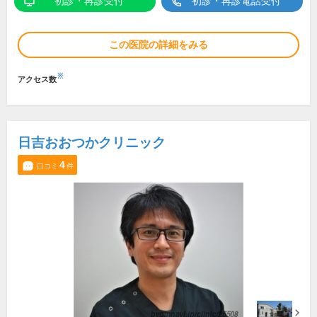
初診・再診受付
初診・再診電話受付
この医院の詳細をみる
※
アクセス数
日吉おおつかクリニック
4
口コミ
件