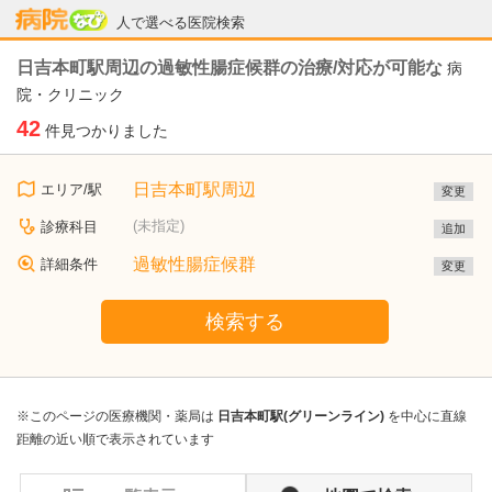
病院なび
人で選べる医院検索
日吉本町駅周辺の過敏性腸症候群の治療/対応が可能な
病
院・クリニック
42
件見つかりました
日吉本町駅周辺
エリア/駅
変更
(未指定)
診療科目
追加
過敏性腸症候群
詳細条件
変更
検索する
※このページの医療機関・薬局は
日吉本町駅(グリーンライン)
を中心に直線
距離の近い順で表示されています