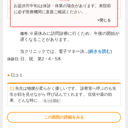
9:00～13:00
●
●
●
●
●
●
お盆(8月中旬)は休診・休業の場合があります。来院前
に必ず医療機関に直接ご確認ください。
14:30～17:30
●
●
●
●
×閉じる
※昼休みに訪問診療に行くため、午後の開始が
備考:
遅くなることがあります。
当クリニックでは、電子マネー決...(
続きを読む
)
日、祝、第2・4・5木
休診日:
口コミ
先生は物腰が柔らかく優しいです。 診察室へ呼ぶのも先
生が顔を見せながら 呼び込んでくれます。 症状や薬の効
果、どんな時に...
もっと読む
この医院の詳細をみる