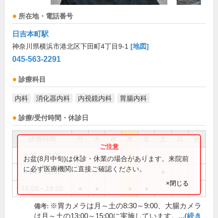
所在地・電話番号
日吉本町駅
神奈川県横浜市港北区下田町4丁目9-1
[地図]
045-563-2291
診療科目
内科
消化器内科
内視鏡内科
胃腸内科
診療/受付時間・休診日
診療時間
月
火
水
木
金
土
日
祝
9:00～12:00
●
●
●
●
お盆(8月中旬)は休診・休業の場合があります。来院前
に必ず医療機関に直接ご確認ください。
9:00～12:30
●
×閉じる
15:00～18:00
●
●
●
●
※胃カメラは月～土の8:30～9:00、大腸カメラ
備考:
は月～土の13:00～15:00に実施しています。...(
続き