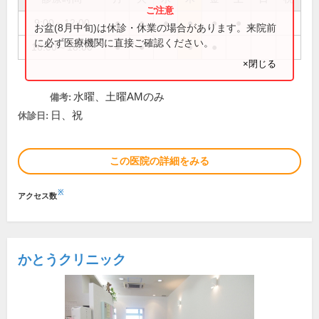
9:00～12:00
●
●
●
●
●
●
お盆(8月中旬)は休診・休業の場合があります。来院前
に必ず医療機関に直接ご確認ください。
16:00～18:00
●
●
●
●
×閉じる
水曜、土曜AMのみ
備考:
日、祝
休診日:
この医院の詳細をみる
※
アクセス数
かとうクリニック