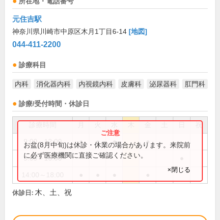
所在地・電話番号
元住吉駅
神奈川県川崎市中原区木月1丁目6-14
[地図]
044-411-2200
診療科目
内科
消化器内科
内視鏡内科
皮膚科
泌尿器科
肛門科
診療/受付時間・休診日
診療時間
月
火
水
木
金
土
日
祝
9:00～12:00
●
●
●
●
お盆(8月中旬)は休診・休業の場合があります。来院前
に必ず医療機関に直接ご確認ください。
9:00～13:00
●
×閉じる
14:00～18:00
●
●
●
●
木、土、祝
休診日: