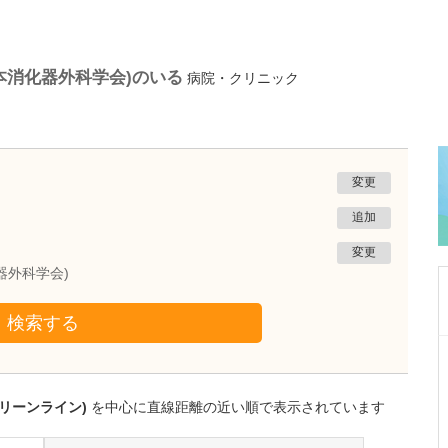
本消化器外科学会)のいる
病院・クリニック
変更
追加
変更
器外科学会)
検索する
神奈川県横浜市港南区
今井内科クリニック
瀧端 正博
リーンライン)
を中心に直線距離の近い順で表示されています
理事長
取材記事
複数の医院を運営する先生がめざす医療の形と