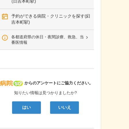
(日吉本町駅)
予約ができる病院・クリニックを探す(日
吉本町駅)
各都道府県の休日・夜間診療、救急、当
番医情報
病院なび
からのアンケートにご協力ください。
知りたい情報は見つかりましたか?
はい
いいえ