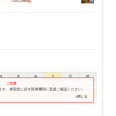
水
木
金
土
日
祝
●
●
●
●
ります。来院前に必ず医療機関に直接ご確認ください。
●
●
●
×閉じる