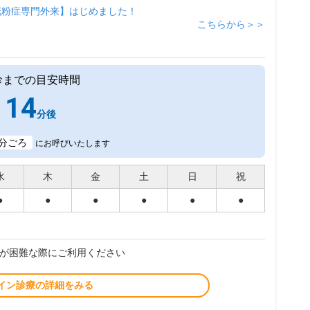
花粉症専門外来】はじめました！
こちらから＞＞
診までの目安時間
14
分後
分ごろ
にお呼びいたします
水
木
金
土
日
祝
●
●
●
●
●
●
が困難な際にご利用ください
イン診療の詳細をみる