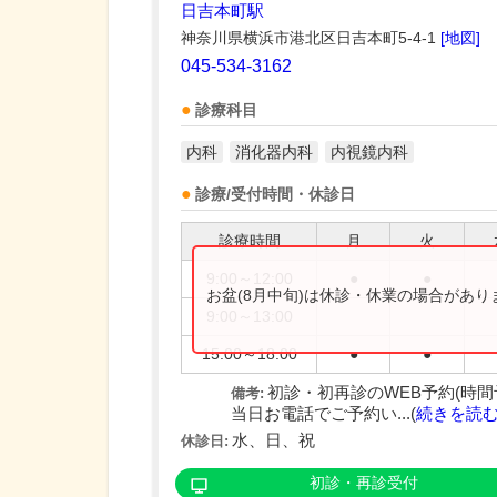
日吉本町駅
神奈川県横浜市港北区日吉本町5-4-1
[地図]
045-534-3162
診療科目
内科
消化器内科
内視鏡内科
診療/受付時間・休診日
診療時間
月
火
9:00～12:00
●
●
お盆(8月中旬)は休診・休業の場合があ
9:00～13:00
15:00～18:00
●
●
初診・初再診のWEB予約(時
備考:
当日お電話でご予約い...(
続きを読
水、日、祝
休診日:
初診・再診受付