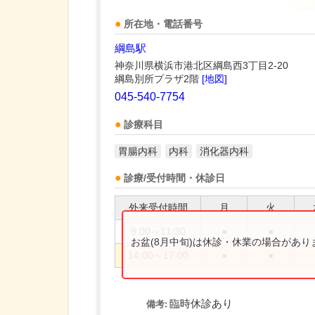
所在地・電話番号
綱島駅
神奈川県横浜市港北区綱島西3丁目2-20
綱島別所プラザ2階
[地図]
045-540-7754
診療科目
胃腸内科
内科
消化器内科
診療/受付時間・休診日
外来受付時間
月
火
9:00～11:30
●
●
お盆(8月中旬)は休診・休業の場合があ
14:00～17:00
●
●
臨時休診あり
備考: