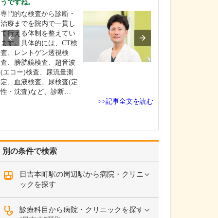
うですね。
心身ともにリラ
専門的な検査から診断・
きる、ホテルラ
治療までを院内で一貫し
ような空間をイ
て行える体制を整えてい
ました。見晴ら
ます。具体的には、CT検
15階に開業した
査、レントゲン透視検
者さんに病院と
査、膀胱鏡検査、超音波
しさを感じさせ
(エコー)検査、尿流量測
つろいで受診し
定、血液検査、尿検査(定
ればと考えての
性・沈査)など、診断…
す…
>>記事全文を読む
別の条件で検索
日吉本町駅の周辺駅から病院・クリニ
ックを探す
診療科目から病院・クリニックを探す