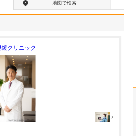
は、どのようなものでしょうか?
地図で検索
当院には、基幹病院で豊
富な臨床経験を積んでき
た医師が多く在籍してお
り、その知見と経験を生
かした「標準医療」の提
供をめざしています。標
準医療とは、科学的根拠
視鏡クリニック
や論文などのエビデンス
に基づき、現時点で最も
適…
>>記事全文を読む