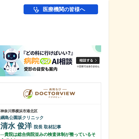
医療機関の皆様へ
医師(ドクター)の
神奈川県横浜市港北区
神奈川県横浜市港北
綱島公園坂クリニック
新横浜国際クリ
清水 俊洋
石黒 智也
院長
取材記事
貴院は総合病院並みの検査体制が整っているそ
とてもスタイリ