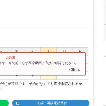
水
木
金
土
日
祝
●
●
ります。来院前に必ず医療機関に直接ご確認ください。
●
×閉じる
●
●
間予約)が可能です。予約がなくても直接来院されるか、
む
)
初診・再診電話受付