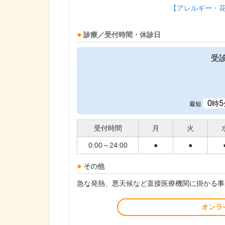
【アレルギー・
診療／受付時間・休診日
受
0
5
時
最短
受付時間
月
火
0:00～24:00
●
●
その他
急な発熱、悪天候など直接医療機関に掛かる事
オンラ