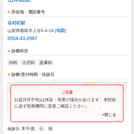
所在地・電話番号
谷村町駅
山梨県都留市上谷5-4-14
[地図]
0554-43-2067
診療科目
内科
小児科
皮膚科
診療/受付時間・休診日
外来受付時間
月
火
水
木
金
土
日
祝
9:00～11:45
●
●
●
●
●
お盆(8月中旬)は休診・休業の場合があります。来院前
に必ず医療機関に直接ご確認ください。
15:00～17:45
●
●
●
●
●
×閉じる
木午後、日、祝
休診日: