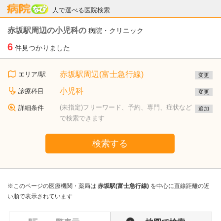
病院なび
人で選べる医院検索
赤坂駅周辺の小児科の
病院・クリニック
6
件見つかりました
赤坂駅周辺(富士急行線)
エリア/駅
変更
小児科
診療科目
変更
(未指定)フリーワード、予約、専門、症状など
詳細条件
追加
で検索できます
検索する
※このページの医療機関・薬局は
赤坂駅(富士急行線)
を中心に直線距離の近
い順で表示されています