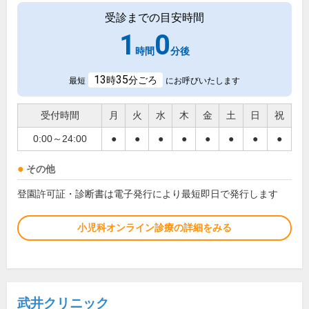
受診までの目安時間
1
0
時間
分後
13
35
時
分ごろ
最短
にお呼びいたします
受付時間
月
火
水
木
金
土
日
祝
0:00～24:00
●
●
●
●
●
●
●
●
その他
登園許可証・診断書は電子発行により最短即日で発行します
小児科オンライン診療の詳細をみる
武井クリニック