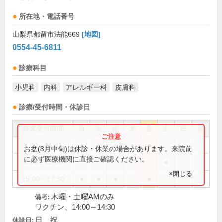
所在地・電話番号
山梨県都留市法能669
[地図]
0554-45-6811
診療科目
小児科
内科
アレルギー科
皮膚科
診療/受付時間・休診日
外来受付時間
月
火
水
木
金
土
日
祝
9:00～11:45
●
●
●
●
●
お盆(8月中旬)は休診・休業の場合があります。来院前
に必ず医療機関に直接ご確認ください。
9:00～12:00
●
×閉じる
15:00～17:30
●
●
●
●
木曜・土曜AMのみ
備考:
ワクチン、14:00～14:30
日、祝
休診日: