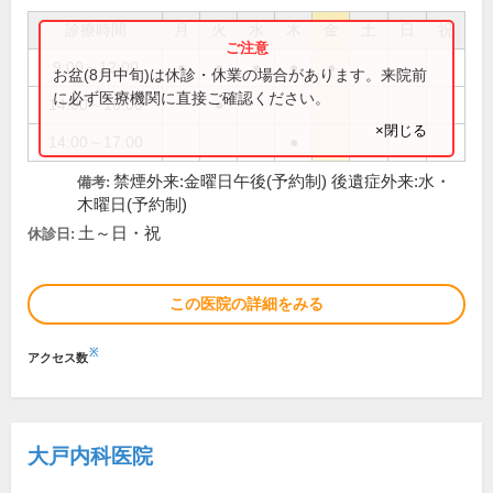
診療時間
月
火
水
木
金
土
日
祝
9:00～12:00
●
●
●
●
●
お盆(8月中旬)は休診・休業の場合があります。来院前
に必ず医療機関に直接ご確認ください。
14:00～16:00
●
×閉じる
14:00～17:00
●
禁煙外来:金曜日午後(予約制) 後遺症外来:水・
備考:
木曜日(予約制)
土～日・祝
休診日:
この医院の詳細をみる
※
アクセス数
大戸内科医院