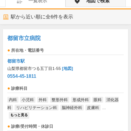
一覧表示
地図で検索
駅から近い順に全
6
件を表示
都留市立病院
所在地・電話番号
都留市駅
山梨県都留市つる五丁目1-55
[地図]
0554-45-1811
診療科目
内科
小児科
外科
整形外科
形成外科
眼科
消化器
科
リハビリテーション科
脳神経外科
皮膚科
...
もっと見る
診療/受付時間・休診日