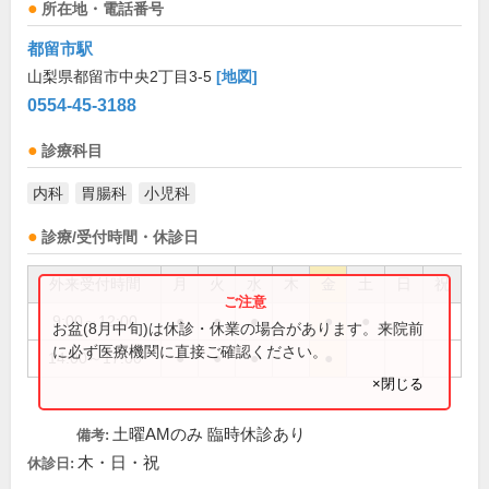
所在地・電話番号
都留市駅
山梨県都留市中央2丁目3-5
[地図]
0554-45-3188
診療科目
内科
胃腸科
小児科
診療/受付時間・休診日
外来受付時間
月
火
水
木
金
土
日
祝
9:00～12:00
●
●
●
●
●
お盆(8月中旬)は休診・休業の場合があります。来院前
に必ず医療機関に直接ご確認ください。
14:00～17:00
●
●
●
●
×閉じる
土曜AMのみ 臨時休診あり
備考:
木・日・祝
休診日: