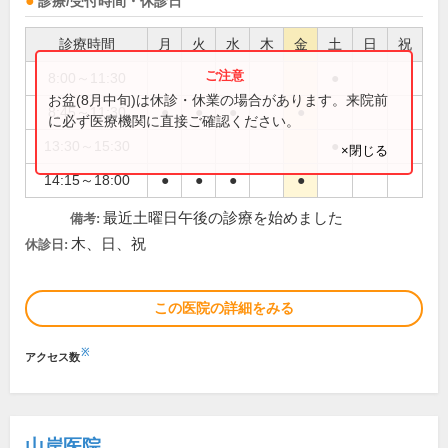
診療/受付時間・休診日
診療時間
月
火
水
木
金
土
日
祝
8:00～11:30
●
お盆(8月中旬)は休診・休業の場合があります。来院前
8:45～11:30
●
●
●
●
に必ず医療機関に直接ご確認ください。
13:30～15:30
●
×閉じる
14:15～18:00
●
●
●
●
最近土曜日午後の診療を始めました
備考:
木、日、祝
休診日:
この医院の詳細をみる
※
アクセス数
山岸医院