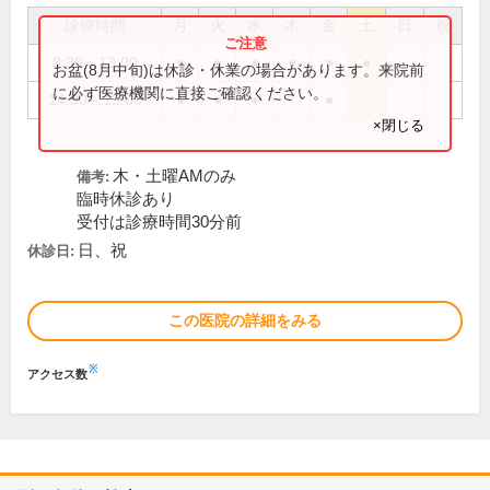
診療時間
月
火
水
木
金
土
日
祝
8:30～13:00
●
●
●
●
●
●
お盆(8月中旬)は休診・休業の場合があります。来院前
に必ず医療機関に直接ご確認ください。
14:30～19:00
●
●
●
●
×閉じる
木・土曜AMのみ
備考:
臨時休診あり
受付は診療時間30分前
日、祝
休診日:
この医院の詳細をみる
※
アクセス数