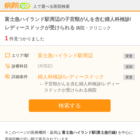
病院なび
人で選べる医院検索
富士急ハイランド駅周辺の子宮頸がんを含む婦人科検診/
レディースドックが受けられる
病院・クリニック
1
件見つかりました
富士急ハイランド駅周辺
エリア/駅
変更
(未指定)
診療科目
追加
婦人科検診/レディースドック
詳細条件
変更
子宮頸がんを含む婦人科検診/レディー
スドックが受けられる病院
検索する
※このページの医療機関・薬局は
富士急ハイランド駅(富士急行線)
を中心に
直線距離の近い順で表示されています