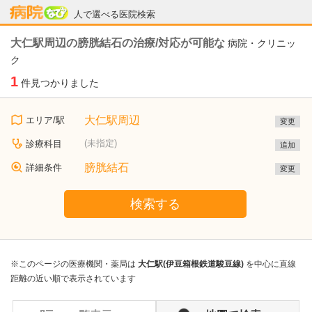
病院なび
人で選べる医院検索
大仁駅周辺の膀胱結石の治療/対応が可能な
病院・クリニッ
ク
1
件見つかりました
大仁駅周辺
エリア/駅
変更
(未指定)
診療科目
追加
膀胱結石
詳細条件
変更
検索する
※このページの医療機関・薬局は
大仁駅(伊豆箱根鉄道駿豆線)
を中心に直線
距離の近い順で表示されています