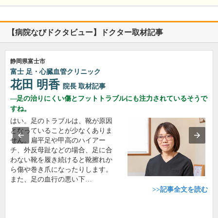
【病院なびドクタビュー】ドクター取材記事
静岡県富士市
富士 足・心臓血管クリニック
花田 明香
院長
取材記事
足の治りにくい傷とフットトラブルにも注力されているそうで
すね。
はい。足のトラブルは、靴が原因
となっていることが少なくありま
せん。扁平足や甲高のハイアー
チ、外反母趾などの場合、足に合
わない靴を履き続けると靴擦れか
ら傷や巻き爪になったりします。
また、足の血行の悪い下…
>>記事全文を読む