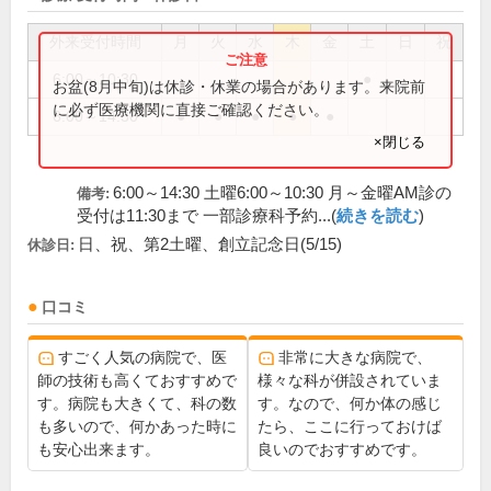
外来受付時間
月
火
水
木
金
土
日
祝
6:00～10:30
●
お盆(8月中旬)は休診・休業の場合があります。来院前
に必ず医療機関に直接ご確認ください。
6:00～14:30
●
●
●
●
●
×閉じる
6:00～14:30 土曜6:00～10:30 月～金曜AM診の
備考:
受付は11:30まで 一部診療科予約...(
続きを読む
)
日、祝、第2土曜、創立記念日(5/15)
休診日:
口コミ
すごく人気の病院で、医
非常に大きな病院で、
師の技術も高くておすすめで
様々な科が併設されていま
す。病院も大きくて、科の数
す。なので、何か体の感じ
も多いので、何かあった時に
たら、ここに行っておけば
も安心出来ます。
良いのでおすすめです。