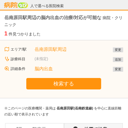
病院なび
人で選べる医院検索
岳南原田駅周辺の脳内出血の治療/対応が可能な
病院・クリ
ニック
1
件見つかりました
岳南原田駅周辺
エリア/駅
変更
(未指定)
診療科目
追加
脳内出血
詳細条件
変更
検索する
※このページの医療機関・薬局は
岳南原田駅(岳南鉄道線)
を中心に直線距離
の近い順で表示されています