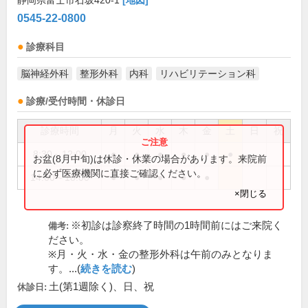
静岡県富士市石坂420-1
[地図]
0545-22-0800
診療科目
脳神経外科
整形外科
内科
リハビリテーション科
診療/受付時間・休診日
診療時間
月
火
水
木
金
土
日
祝
8:30～12:00
●
●
●
●
●
●
お盆(8月中旬)は休診・休業の場合があります。来院前
に必ず医療機関に直接ご確認ください。
14:00～18:00
●
●
●
●
●
×閉じる
※初診は診察終了時間の1時間前にはご来院く
備考:
ださい。
※月・火・水・金の整形外科は午前のみとなりま
す。...(
続きを読む
)
土(第1週除く)、日、祝
休診日: