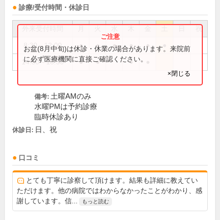
診療/受付時間・休診日
外来受付時間
月
火
水
木
金
土
日
祝
8:30～12:00
●
●
●
●
●
●
お盆(8月中旬)は休診・休業の場合があります。来院前
に必ず医療機関に直接ご確認ください。
14:30～18:30
●
●
●
●
×閉じる
土曜AMのみ
備考:
水曜PMは予約診療
臨時休診あり
日、祝
休診日:
口コミ
とても丁寧に診察して頂けます。結果も詳細に教えてい
ただけます。他の病院ではわからなかったことがわかり、感
謝しています。信...
もっと読む