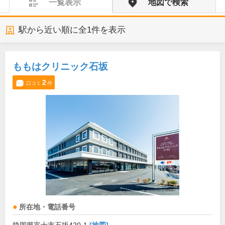
一覧表示
地図で検索
駅から近い順に全
1
件を表示
ももはクリニック石坂
2
口コミ
件
所在地・電話番号