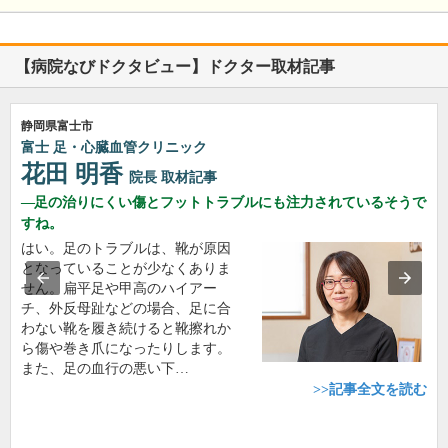
【病院なびドクタビュー】ドクター取材記事
静岡県富士市
富士 足・心臓血管クリニック
花田 明香
院長
取材記事
足の治りにくい傷とフットトラブルにも注力されているそうで
すね。
はい。足のトラブルは、靴が原因
となっていることが少なくありま
せん。扁平足や甲高のハイアー
チ、外反母趾などの場合、足に合
わない靴を履き続けると靴擦れか
ら傷や巻き爪になったりします。
また、足の血行の悪い下…
>>記事全文を読む