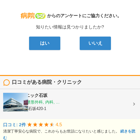
病院なび
からのアンケートにご協力ください。
知りたい情報は見つかりましたか?
はい
いいえ
口コミがある病院・クリニック
ももはクリニック石坂
脳神経外科, 整形外科, 内科, ...
静岡県富士市石坂420-1
4.5
口コミ: 2件
清潔丁寧安心な病院で、これからもお世話になりたいと感じました。
続きを読
む