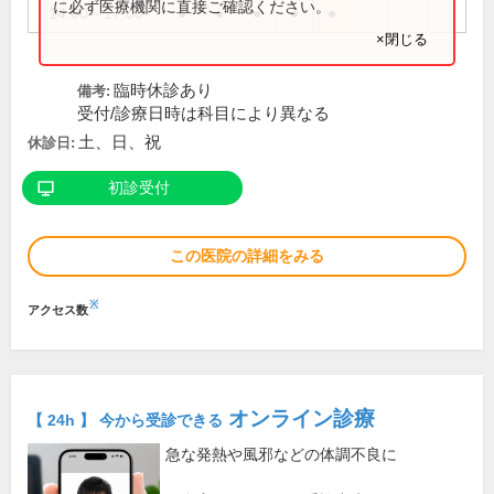
に必ず医療機関に直接ご確認ください。
14:00～17:00
●
●
●
●
●
×閉じる
臨時休診あり
備考:
受付/診療日時は科目により異なる
土、日、祝
休診日:
初診受付
この医院の詳細をみる
※
アクセス数
オンライン診療
【 24h 】 今から受診できる
急な発熱や風邪などの体調不良に