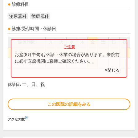
診療科目
泌尿器科
循環器科
診療/受付時間・休診日
診療時間
月
火
水
木
金
土
日
祝
8:30～12:30
●
●
●
●
●
お盆(8月中旬)は休診・休業の場合があります。来院前
に必ず医療機関に直接ご確認ください。
13:30～15:00
●
●
●
●
●
×閉じる
土、日、祝
休診日:
この医院の詳細をみる
※
アクセス数