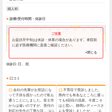
婦人科
診療/受付時間・休診日
診療時間
月
火
水
木
金
土
日
祝
7:30～13:30
●
●
お盆(8月中旬)は休診・休業の場合があります。来院前
に必ず医療機関に直接ご確認ください。
7:30～17:30
●
●
●
●
×閉じる
日、祝
休診日:
口コミ
会社の先輩がお世話にな
不育症で受診しました。
って子供を授かったので私も
県内でも有名なところに通っ
通うことにしました。富士市
ても4回目の流産。今度こそ
からは遠いのですが、受付の
はと思い、静岡レディースさ
対応や先生の丁寧な説...
んを受診しましたが、...
もっ
も