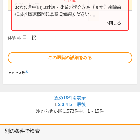
9:00～11:50
●
●
●
●
●
●
お盆(8月中旬)は休診・休業の場合があります。来院前
に必ず医療機関に直接ご確認ください。
13:30～16:50
●
●
●
●
●
×閉じる
日、祝
休診日:
この医院の詳細をみる
※
アクセス数
次の15件を表示
1
2
3
4
5
...
最後
駅から近い順に
573
件中、
1～15件
別の条件で検索