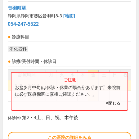
音羽町駅
静岡県静岡市葵区音羽町8-3
[地図]
054-247-5522
診療科目
消化器科
診療/受付時間・休診日
診療時間
月
火
水
木
金
土
日
祝
9:00～12:30
●
●
●
●
●
●
お盆(8月中旬)は休診・休業の場合があります。来院前
に必ず医療機関に直接ご確認ください。
16:00～18:00
●
●
●
●
×閉じる
第2・4土、日、祝、木午後
休診日:
この医院の詳細をみる