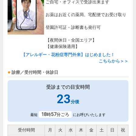
ご自宅・オフィスで受診出来ます
お薬はお近くの薬局、宅配便でお受け取り
登園許可証・診断書も発行可
【夜間休日・全国エリア】
【健康保険適用】
【アレルギー・花粉症専門外来】はじめました！
こちらから＞＞
診療／受付時間・休診日
受診までの目安時間
23
分後
18
57
時
分ごろ
最短
にお呼びいたします
受付時間
月
火
水
木
金
土
日
祝