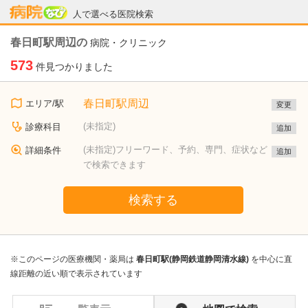
病院なび
人で選べる医院検索
春日町駅周辺の
病院・クリニック
573
件見つかりました
春日町駅周辺
エリア/駅
変更
(未指定)
診療科目
追加
(未指定)フリーワード、予約、専門、症状など
詳細条件
追加
で検索できます
検索する
※このページの医療機関・薬局は
春日町駅(静岡鉄道静岡清水線)
を中心に直
線距離の近い順で表示されています