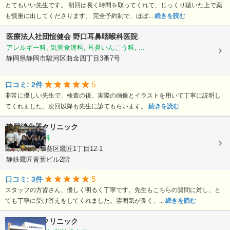
とてもいい先生です。 初回は長く時間を取ってくれて、じっくり聴いた上で薬
も慎重に出してくださります。 完全予約制で、ほぼ...
続きを読む
医療法人社団愃健会
野口耳鼻咽喉科医院
アレルギー科, 気管食道科, 耳鼻いんこう科, ...
静岡県静岡市駿河区曲金四丁目3番7号
5
口コミ: 2件
非常に優しい先生で、検査の後、実際の画像とイラストを用いて丁寧に説明し
てくれました。次回以降も先生に診てもらいます。
続きを読む
静岡消化器クリニック
内科, 消化器科
静岡県静岡市葵区鷹匠1丁目12-1
静鉄鷹匠青葉ビル2階
5
口コミ: 3件
スタッフの方皆さん、優しく明るく丁寧です。先生もこちらの質問に対し、と
ても丁寧に受け答えをしてくれました。雰囲気が良く、...
続きを読む
上足洗内科クリニック