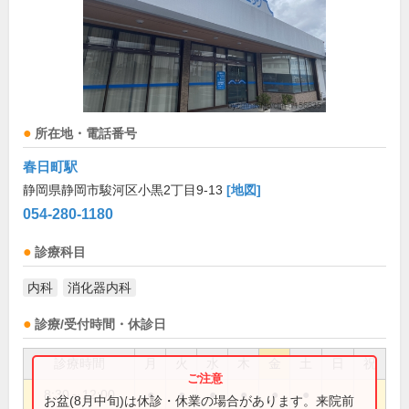
所在地・電話番号
春日町駅
静岡県静岡市駿河区小黒2丁目9-13
[地図]
054-280-1180
診療科目
内科
消化器内科
診療/受付時間・休診日
診療時間
月
火
水
木
金
土
日
祝
8:30～12:00
●
●
●
●
●
●
お盆(8月中旬)は休診・休業の場合があります。来院前