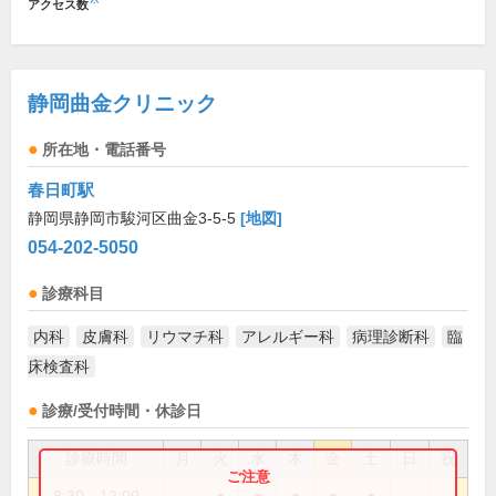
アクセス数
静岡曲金クリニック
所在地・電話番号
春日町駅
静岡県静岡市駿河区曲金3-5-5
[地図]
054-202-5050
診療科目
内科
皮膚科
リウマチ科
アレルギー科
病理診断科
臨
床検査科
診療/受付時間・休診日
診療時間
月
火
水
木
金
土
日
祝