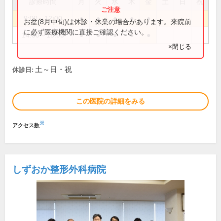
診療時間
月
火
水
木
金
土
日
祝
9:00～12:00
●
●
●
●
●
お盆(8月中旬)は休診・休業の場合があります。来院前
に必ず医療機関に直接ご確認ください。
14:00～18:00
●
●
●
●
●
×閉じる
土～日・祝
休診日:
この医院の詳細をみる
※
アクセス数
しずおか整形外科病院