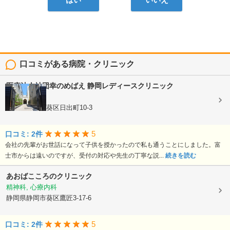
はい
いいえ
口コミがある病院・クリニック
医療法人社団幸のめばえ
静岡レディースクリニック
婦人科
静岡県静岡市葵区日出町10-3
5
口コミ: 2件
会社の先輩がお世話になって子供を授かったので私も通うことにしました。富
士市からは遠いのですが、受付の対応や先生の丁寧な説...
続きを読む
あおばこころのクリニック
精神科, 心療内科
静岡県静岡市葵区鷹匠3-17-6
5
口コミ: 2件