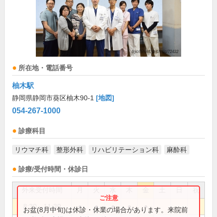
所在地・電話番号
柚木駅
静岡県静岡市葵区柚木90-1
[地図]
054-267-1000
診療科目
リウマチ科
整形外科
リハビリテーション科
麻酔科
診療/受付時間・休診日
外来受付時間
月
火
水
木
金
土
日
祝
8:30～11:30
●
●
●
●
●
お盆(8月中旬)は休診・休業の場合があります。来院前