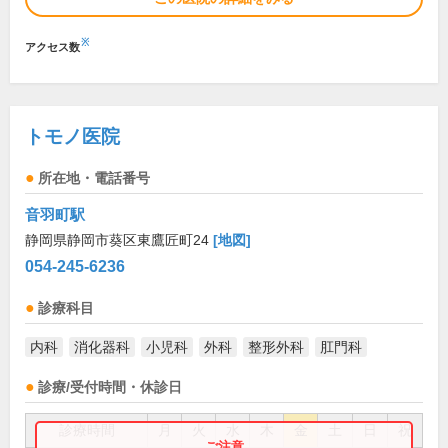
※
アクセス数
トモノ医院
所在地・電話番号
音羽町駅
静岡県静岡市葵区東鷹匠町24
[地図]
054-245-6236
診療科目
内科
消化器科
小児科
外科
整形外科
肛門科
診療/受付時間・休診日
診療時間
月
火
水
木
金
土
日
祝