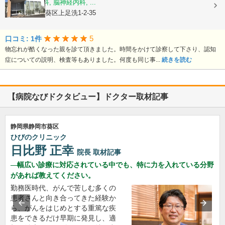
内科, 老年内科, 脳神経内科, ...
静岡県静岡市葵区上足洗1-2-35
5
口コミ: 1件
物忘れが酷くなった親を診て頂きました。時間をかけて診察して下さり、認知
症についての説明、検査等もありました。何度も同じ事...
続きを読む
【病院なびドクタビュー】ドクター取材記事
静岡県静岡市葵区
ひびのクリニック
日比野 正幸
院長
取材記事
幅広い診療に対応されている中でも、特に力を入れている分野
があれば教えてください。
勤務医時代、がんで苦しむ多くの
患者さんと向き合ってきた経験か
ら、がんをはじめとする重篤な疾
患をできるだけ早期に発見し、適