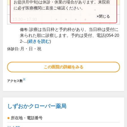
8:30～12:00
●
●
●
●
●
お盆(8月中旬)は休診・休業の場合があります。来院前
に必ず医療機関に直接ご確認ください。
13:00～17:00
●
×閉じる
13:30～17:30
●
●
●
●
診療は当日枠と予約枠があり、当日枠は受付に
備考:
来られた順に診察します。予約は受付、電話(054-20
2-...(
続きを読む
)
月・日・祝
休診日:
この医院の詳細をみる
※
アクセス数
しずおかクローバー薬局
所在地・電話番号