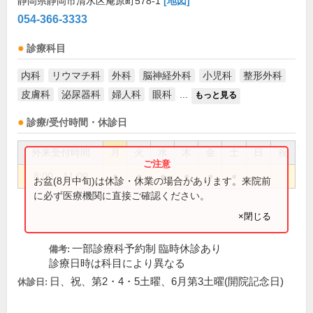
静岡県静岡市清水区庵原町578-1
[地図]
054-366-3333
診療科目
内科
リウマチ科
外科
脳神経外科
小児科
整形外科
皮膚科
泌尿器科
婦人科
眼科
...
もっと見る
診療/受付時間・休診日
外来受付時間
月
火
水
木
金
土
日
祝
8:00～11:00
●
●
●
●
●
●
お盆(8月中旬)は休診・休業の場合があります。来院前
に必ず医療機関に直接ご確認ください。
×閉じる
一部診療科予約制 臨時休診あり
備考:
診療日時は科目により異なる
日、祝、第2・4・5土曜、6月第3土曜(開院記念日)
休診日: