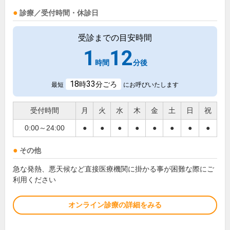
診療／受付時間・休診日
受診までの目安時間
1
12
時間
分後
18
33
時
分ごろ
最短
にお呼びいたします
受付時間
月
火
水
木
金
土
日
祝
0:00～24:00
●
●
●
●
●
●
●
●
その他
急な発熱、悪天候など直接医療機関に掛かる事が困難な際にご
利用ください
オンライン診療の詳細をみる