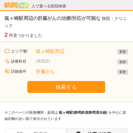
病院なび
人で選べる医院検索
狐ヶ崎駅周辺の肝臓がんの治療/対応が可能な
病院・クリニ
ック
2
件見つかりました
狐ヶ崎駅周辺
エリア/駅
変更
(未指定)
診療科目
追加
肝臓がん
詳細条件
変更
検索する
※このページの医療機関・薬局は
狐ヶ崎駅(静岡鉄道静岡清水線)
を中心に直
線距離の近い順で表示されています