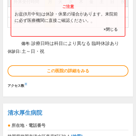
外来受付時間
月
火
水
木
金
土
日
祝
8:30～11:00
●
●
●
●
●
お盆(8月中旬)は休診・休業の場合があります。来院前
に必ず医療機関に直接ご確認ください。
13:00～15:00
●
●
●
●
●
×閉じる
診療日時は科目により異なる 臨時休診あり
備考:
土～日・祝
休診日:
この医院の詳細をみる
※
アクセス数
清水厚生病院
所在地・電話番号