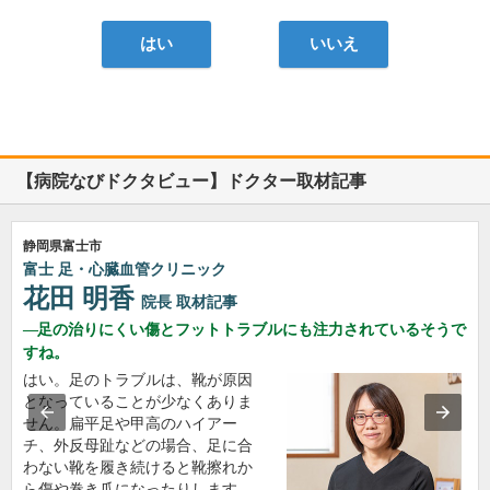
はい
いいえ
【病院なびドクタビュー】ドクター取材記事
静岡県富士市
富士 足・心臓血管クリニック
花田 明香
院長
取材記事
足の治りにくい傷とフットトラブルにも注力されているそうで
すね。
はい。足のトラブルは、靴が原因
となっていることが少なくありま
せん。扁平足や甲高のハイアー
チ、外反母趾などの場合、足に合
わない靴を履き続けると靴擦れか
ら傷や巻き爪になったりします。