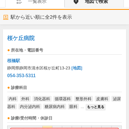
一覧表示
地図で検索
駅から近い順に全
2
件を表示
桜ケ丘病院
所在地・電話番号
桜橋駅
静岡県静岡市清水区桜が丘町13-23
[地図]
054-353-5311
診療科目
内科
外科
消化器科
循環器科
整形外科
皮膚科
泌尿
器科
内分泌内科
糖尿病内科
眼科
...
もっと見る
診療/受付時間・休診日