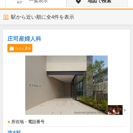
一覧表示
地図で検索
駅から近い順に全
4
件を表示
庄司産婦人科
2
口コミ
件
所在地・電話番号
清水駅