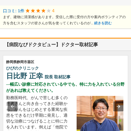
4
口コミ: 1件
まず、建物に清潔感があります。受信した際に受付の方や案内ボランティアの
方を含むスタッフの皆さんが気を使ってくれているのが...
続きを読む
【病院なびドクタビュー】ドクター取材記事
静岡県静岡市葵区
ひびのクリニック
日比野 正幸
院長
取材記事
幅広い診療に対応されている中でも、特に力を入れている分野
があれば教えてください。
勤務医時代、がんで苦しむ多くの
患者さんと向き合ってきた経験か
ら、がんをはじめとする重篤な疾
患をできるだけ早期に発見し、適
切な治療につなげることに特に力
を入れています。例えば「他院で