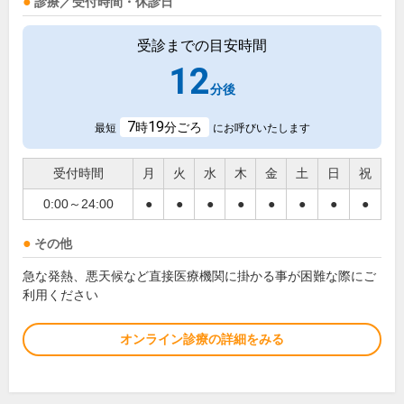
診療／受付時間・休診日
受診までの目安時間
12
分後
7
19
時
分ごろ
最短
にお呼びいたします
受付時間
月
火
水
木
金
土
日
祝
0:00～24:00
●
●
●
●
●
●
●
●
その他
急な発熱、悪天候など直接医療機関に掛かる事が困難な際にご
利用ください
オンライン診療の詳細をみる