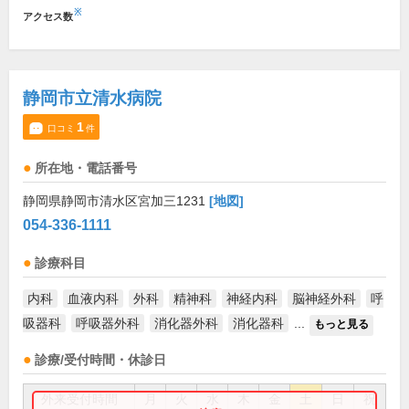
※
アクセス数
静岡市立清水病院
1
口コミ
件
所在地・電話番号
静岡県静岡市清水区宮加三1231
[地図]
054-336-1111
診療科目
内科
血液内科
外科
精神科
神経内科
脳神経外科
呼
吸器科
呼吸器外科
消化器外科
消化器科
...
もっと見る
診療/受付時間・休診日
外来受付時間
月
火
水
木
金
土
日
祝