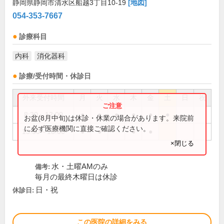
静岡県静岡市清水区船越3丁目10-19
[地図]
054-353-7667
診療科目
内科
消化器科
診療/受付時間・休診日
外来受付時間
月
火
水
木
金
土
日
祝
8:30～12:00
●
●
●
●
●
●
お盆(8月中旬)は休診・休業の場合があります。来院前
に必ず医療機関に直接ご確認ください。
15:30～18:00
●
●
●
●
×閉じる
水・土曜AMのみ
備考:
毎月の最終木曜日は休診
日・祝
休診日:
この医院の詳細をみる