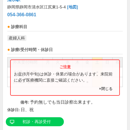
静岡県静岡市清水区江尻東1-5-4
[地図]
054-366-0861
診療科目
産婦人科
診療/受付時間・休診日
外来受付時間
月
火
水
木
金
土
日
祝
8:00～11:30
●
●
●
●
●
●
お盆(8月中旬)は休診・休業の場合があります。来院前
に必ず医療機関に直接ご確認ください。
16:00～18:00
●
●
●
●
×閉じる
予約無しでも当日診察出来ます。
備考:
日、祝
休診日:
初診・再診受付