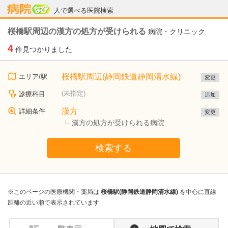
病院なび
人で選べる医院検索
桜橋駅周辺の漢方の処方が受けられる
病院・クリニック
4
件見つかりました
桜橋駅周辺(静岡鉄道静岡清水線)
エリア/駅
変更
(未指定)
診療科目
追加
漢方
詳細条件
変更
漢方の処方が受けられる病院
検索する
※このページの医療機関・薬局は
桜橋駅(静岡鉄道静岡清水線)
を中心に直線
距離の近い順で表示されています