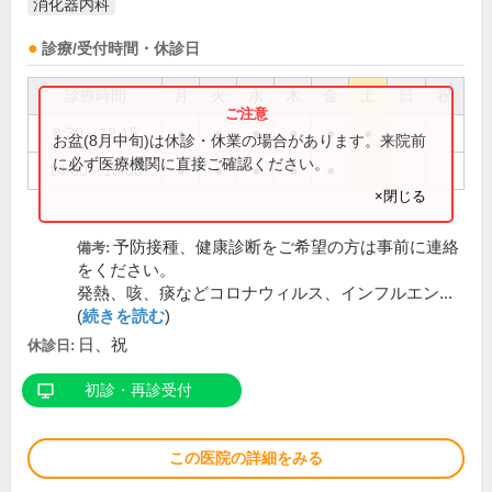
消化器内科
診療/受付時間・休診日
診療時間
月
火
水
木
金
土
日
祝
8:30～12:15
●
●
●
●
●
●
お盆(8月中旬)は休診・休業の場合があります。来院前
に必ず医療機関に直接ご確認ください。
14:00～18:00
●
●
●
●
●
×閉じる
予防接種、健康診断をご希望の方は事前に連絡
備考:
をください。
発熱、咳、痰などコロナウィルス、インフルエン...
(
続きを読む
)
日、祝
休診日:
初診・再診受付
この医院の詳細をみる