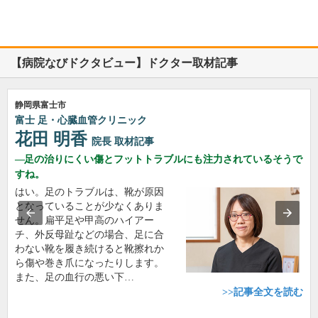
【病院なびドクタビュー】ドクター取材記事
静岡県富士市
富士 足・心臓血管クリニック
花田 明香
院長
取材記事
足の治りにくい傷とフットトラブルにも注力されているそうで
すね。
はい。足のトラブルは、靴が原因
となっていることが少なくありま
せん。扁平足や甲高のハイアー
チ、外反母趾などの場合、足に合
わない靴を履き続けると靴擦れか
ら傷や巻き爪になったりします。
また、足の血行の悪い下…
>>記事全文を読む