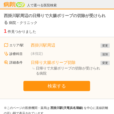
病院なび
人で選べる医院検索
西掛川駅周辺の日帰りで大腸ポリープの切除が受けられ
る
病院・クリニック
1
件見つかりました
西掛川駅周辺
エリア/駅
変更
(未指定)
診療科目
追加
日帰り大腸ポリープ切除
詳細条件
変更
日帰りで大腸ポリープの切除が受けられ
る病院
検索する
※このページの医療機関・薬局は
西掛川駅(天竜浜名湖線)
を中心に直線距離
の近い順で表示されています