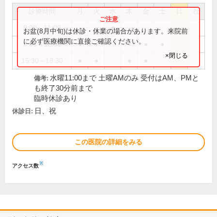
診療時間
月
火
水
木
金
土
日
祝
9:00～11:00
●
お盆(8月中旬)は休診・休業の場合があります。来院前
に必ず医療機関に直接ご確認ください。
9:00～12:00
●
●
●
●
●
×閉じる
15:30～18:30
●
●
●
●
水曜11:00まで 土曜AMのみ 受付はAM、PMと
備考:
も終了30分前まで
臨時休診あり
日、祝
休診日:
この医院の詳細をみる
※
アクセス数