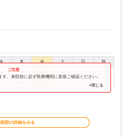
水
木
金
土
日
祝
●
●
●
●
ります。来院前に必ず医療機関に直接ご確認ください。
●
●
×閉じる
の医院の詳細をみる