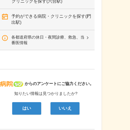
クリニックを探す(六合駅)
予約ができる病院・クリニックを探す(門
出駅)
各都道府県の休日・夜間診療、救急、当
番医情報
病院なび
からのアンケートにご協力ください。
知りたい情報は見つかりましたか?
はい
いいえ