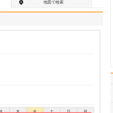
えてください。
地図で検索
当院の内視鏡検査は、
「楽に受けられて、早く
終わる内視鏡検査」をモ
ットーに、病変の見逃し
がないように内視鏡シス
テムEVIS X-1や極細径の
内視鏡を導入し、内視鏡
専門医が培ってきた技法
を用いて、患者さん…
>>記事全文を読む
水
木
金
土
日
祝