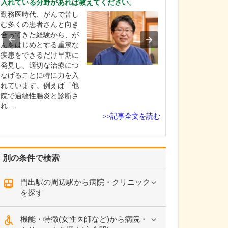
入れている分野があれば教えてください。
れているそうで
勤務医時代、がんで苦し
はい。足のトラ
む多くの患者さんと向き
靴が原因となっ
合ってきた経験から、が
とが少なくあり
んをはじめとする重篤な
扁平足や甲高の
疾患をできるだけ早期に
チ、外反母趾な
発見し、適切な治療につ
合、足に合わな
なげることに特に力を入
き続けると靴擦
れています。例えば「他
や巻き爪になっ
院で過敏性腸炎と診断さ
す。また、足の
れ…
い下…
>>記事全文を読む
別の条件で検索
門出駅の周辺駅から病院・クリニック
を探す
機能・特徴(女性医師など)から病院・