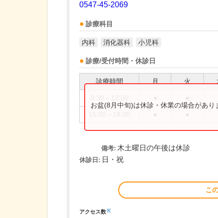
0547-45-2069
診療科目
内科
消化器科
小児科
診療/受付時間・休診日
診療時間
月
火
8:30～12:00
●
●
お盆(8月中旬)は休診・休業の場合があ
15:00～18:00
●
●
木土曜日の午後は休診
備考:
日・祝
休診日:
こ
※
アクセス数