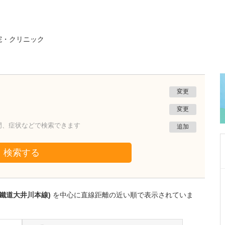
院・クリニック
変更
変更
門、症状などで検索できます
追加
検索する
神奈川県茅ヶ崎市
湘南いしぐろクリニック
川鐵道大井川本線)
を中心に直線距離の近い順で表示されていま
石黒 智也
院長
取材記事
クリニックの特徴である内視鏡検査について教