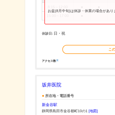
8:15～12:00
●
●
お盆(8月中旬)は休診・休業の場合があ
15:00～17:00
●
日・祝
休診日:
こ
※
アクセス数
坂井医院
所在地・電話番号
新金谷駅
静岡県島田市金谷都町10の1
[地図]