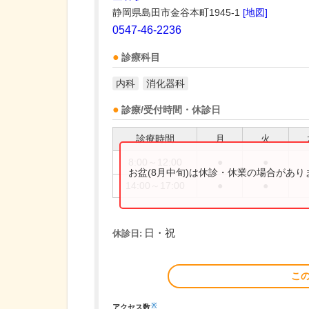
静岡県島田市金谷本町1945-1
[地図]
0547-46-2236
診療科目
内科
消化器科
診療/受付時間・休診日
診療時間
月
火
8:00～12:00
●
●
お盆(8月中旬)は休診・休業の場合があ
14:00～17:00
●
●
日・祝
休診日:
こ
※
アクセス数