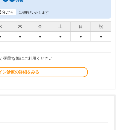
分後
3
分ごろ
にお呼びいたします
水
木
金
土
日
祝
●
●
●
●
●
●
が困難な際にご利用ください
イン診療の詳細をみる