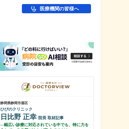
医療機関の皆様へ
医師(ドクター)の
静岡県静岡市葵区
静岡県富士市
ひびのクリニック
富士 足・心臓血
日比野 正幸
花田 明香
院長
取材記事
幅広い診療に対応されている中でも、特に力を
足の治りにくい