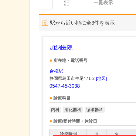
一覧表示
駅から近い順に全
3
件を表示
加納医院
所在地・電話番号
合格駅
静岡県島田市牛尾471-2
[地図]
0547-45-3038
診療科目
内科
消化器科
循環器科
診療/受付時間・休診日
診療時間
月
火