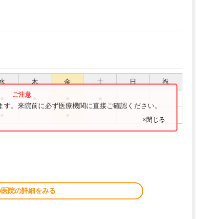
水
木
金
土
日
祝
●
●
●
●
ります。来院前に必ず医療機関に直接ご確認ください。
●
●
×閉じる
の医院の詳細をみる