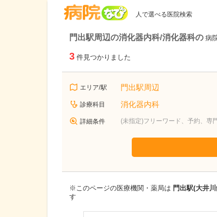
病院なび
人で選べる医院検索
門出駅周辺の消化器内科/消化器科の
病
3
件見つかりました
門出駅周辺
エリア/駅
消化器内科
診療科目
(未指定)フリーワード、予約、専
詳細条件
※このページの医療機関・薬局は
門出駅(大井
す