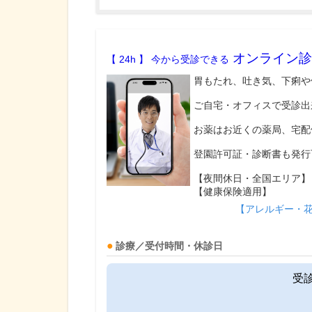
オンライン診
【 24h 】 今から受診できる
胃もたれ、吐き気、下痢や
ご自宅・オフィスで受診出
お薬はお近くの薬局、宅配
登園許可証・診断書も発行
【夜間休日・全国エリア】
【健康保険適用】
【アレルギー・
診療／受付時間・休診日
受