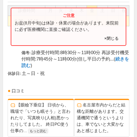
診療時間
月
火
水
木
金
土
日
祝
8:30～17:15
●
●
●
●
●
お盆(8月中旬)は休診・休業の場合があります。来院前
に必ず医療機関に直接ご確認ください。
×閉じる
診療受付時間:8時30分～11時00分 再診受付機受
備考:
付時間:7時45分～11時00分(但し平日の予約...(
続きを
読む
)
土～日・祝
休診日:
口コミ
【眼瞼下垂症】 日頃から、
名古屋市内からだと結
職場で「いつも眠そう」と言わ
構な距離があります。交
れたり、写真映り(人相)悪かっ
通機関で通うというより
たりしてました。 終日PC使う
は、車でないと大変かな
仕事の...
あと感じました。
もっと読む