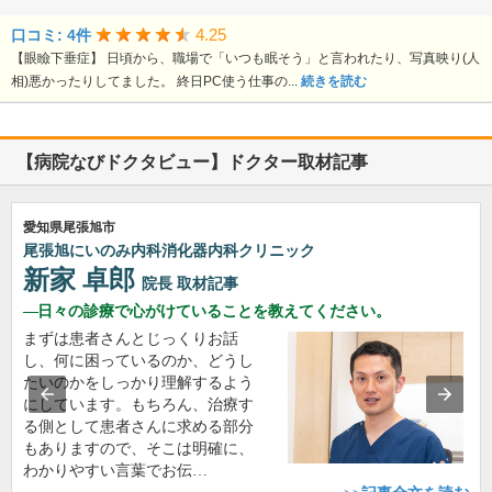
4.25
口コミ: 4件
【眼瞼下垂症】 日頃から、職場で「いつも眠そう」と言われたり、写真映り(人
相)悪かったりしてました。 終日PC使う仕事の...
続きを読む
【病院なびドクタビュー】ドクター取材記事
愛知県尾張旭市
尾張旭にいのみ内科消化器内科クリニック
新家 卓郎
院長
取材記事
日々の診療で心がけていることを教えてください。
まずは患者さんとじっくりお話
し、何に困っているのか、どうし
たいのかをしっかり理解するよう
にしています。もちろん、治療す
る側として患者さんに求める部分
もありますので、そこは明確に、
わかりやすい言葉でお伝…