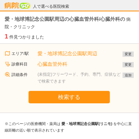
病院なび
人で選べる医院検索
愛・地球博記念公園駅周辺の心臓血管外科/心臓外科の
病
院・クリニック
1
件見つかりました
愛・地球博記念公園駅周辺
エリア/駅
変更
心臓血管外科
診療科目
変更
(未指定)フリーワード、予約、専門、症状など
詳細条件
追加
で検索できます
検索する
※このページの医療機関・薬局は
愛・地球博記念公園駅(リニモ)
を中心に直
線距離の近い順で表示されています