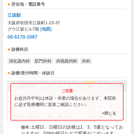
所在地・電話番号
江坂駅
大阪府吹田市江坂町1-23-37
グウ江坂ビル7階
[地図]
06-6170-1087
診療科目
消化器内科
肛門外科
内視鏡内科
外科
診療/受付時間・休診日
診療時間
月
火
水
木
金
土
日
祝
9:00～12:00
●
●
●
●
●
●
お盆(8月中旬)は休診・休業の場合があります。来院前
に必ず医療機関に直接ご確認ください。
13:00～16:00
●
●
●
●
●
●
×閉じる
16:00～18:00
●
●
●
●
●
●
土曜日、日曜日の診療は1、3、5週となってお
備考:
りますが、GWや祝日などで変更がございます。