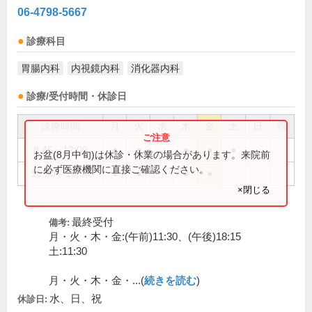
06-4798-5667
診療科目
胃腸内科
内視鏡内科
消化器内科
診療/受付時間・休診日
診療時間
月
火
水
木
金
土
日
祝
8:45～12:00
●
●
●
●
●
お盆(8月中旬)は休診・休業の場合があります。来院前
に必ず医療機関に直接ご確認ください。
16:00～18:30
●
●
●
●
×閉じる
最終受付
備考:
月・火・木・金:(午前)11:30、(午後)18:15
土:11:30
月・火・木・金・...(
続きを読む
)
水、日、祝
休診日: