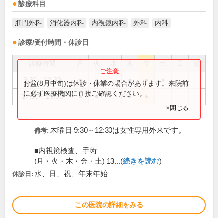
診療科目
肛門外科
消化器内科
内視鏡内科
外科
内科
診療/受付時間・休診日
診療時間
月
火
水
木
金
土
日
祝
9:30～12:30
●
●
●
●
●
お盆(8月中旬)は休診・休業の場合があります。来院前
に必ず医療機関に直接ご確認ください。
17:00～19:00
●
●
●
●
×閉じる
木曜日:9:30～12:30は女性専用外来です。
備考:
■内視鏡検査、手術
(月・火・木・金・土) 13...(
続きを読む
)
水、日、祝、年末年始
休診日:
この医院の詳細をみる