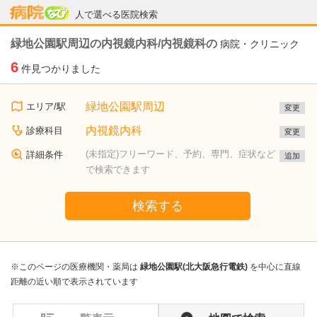
病院なび
人で選べる医院検索
緑地公園駅周辺の内視鏡内科/内視鏡科の
病院・クリニック
6
件見つかりました
緑地公園駅周辺
エリア/駅
変更
内視鏡内科
診療科目
変更
(未指定)フリーワード、予約、専門、症状など
詳細条件
追加
で検索できます
検索する
※このページの医療機関・薬局は
緑地公園駅(北大阪急行電鉄)
を中心に直線
距離の近い順で表示されています