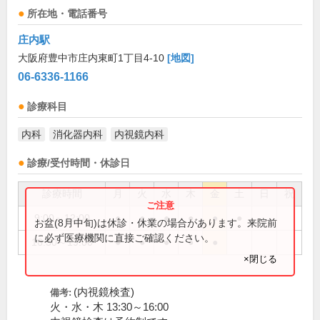
所在地・電話番号
庄内駅
大阪府豊中市庄内東町1丁目4-10
[地図]
06-6336-1166
診療科目
内科
消化器内科
内視鏡内科
診療/受付時間・休診日
診療時間
月
火
水
木
金
土
日
祝
9:00～12:00
●
●
●
●
●
●
お盆(8月中旬)は休診・休業の場合があります。来院前
に必ず医療機関に直接ご確認ください。
16:30～19:00
●
●
●
●
●
×閉じる
(内視鏡検査)
備考:
火・水・木 13:30～16:00