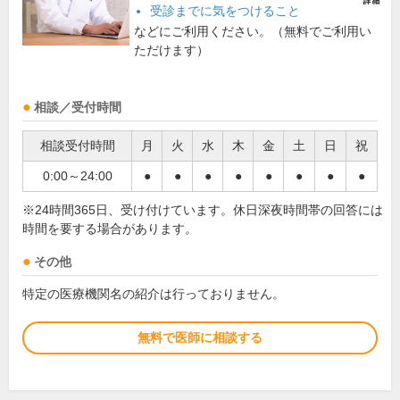
受診までに気をつけること
などにご利用ください。（無料でご利用い
ただけます）
相談／受付時間
相談受付時間
月
火
水
木
金
土
日
祝
0:00～24:00
●
●
●
●
●
●
●
●
※24時間365日、受け付けています。休日深夜時間帯の回答には
時間を要する場合があります。
その他
特定の医療機関名の紹介は行っておりません。
無料で医師に相談する