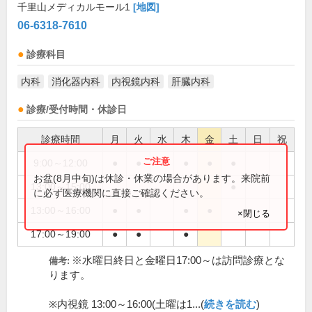
千里山メディカルモール1
[地図]
06-6318-7610
診療科目
内科
消化器内科
内視鏡内科
肝臓内科
診療/受付時間・休診日
診療時間
月
火
水
木
金
土
日
祝
9:00～12:00
●
●
●
●
●
お盆(8月中旬)は休診・休業の場合があります。来院前
13:00～15:00
●
に必ず医療機関に直接ご確認ください。
13:00～16:00
●
●
●
●
×閉じる
17:00～19:00
●
●
●
※水曜日終日と金曜日17:00～は訪問診療とな
備考:
ります。
※内視鏡 13:00～16:00(土曜は1...(
続きを読む
)