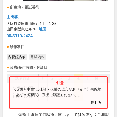
所在地・電話番号
山田駅
大阪府吹田市山田西4丁目1-35
山田東阪急ビル2F
[地図]
06-6310-2424
診療科目
内視鏡内科
胃腸内科
診療/受付時間・休診日
診療時間
月
火
水
木
金
土
日
祝
9:00～12:00
●
お盆(8月中旬)は休診・休業の場合があります。来院前
に必ず医療機関に直接ご確認ください。
9:00～15:00
●
●
●
●
●
×閉じる
土曜日午前診療に関しましては遠慮なくご相談
備考: