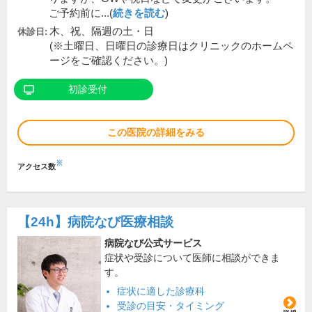
ご予約前に...(
続きを読む
)
木、祝、隔週の土・日
休診日:
(※土曜日、日曜日の診療日はクリニックのホームペ
ージをご確認ください。)
初診受付
この医院の詳細をみる
※
アクセス数
【24h】
病院なび医療相談
病院なび公式サービス
症状や受診について医師に相談ができま
す。
症状に適した診療科
受診の目安・タイミング