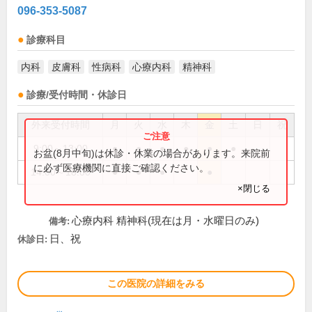
096-353-5087
診療科目
内科
皮膚科
性病科
心療内科
精神科
診療/受付時間・休診日
外来受付時間
月
火
水
木
金
土
日
祝
9:00～13:00
●
●
●
●
●
●
お盆(8月中旬)は休診・休業の場合があります。来院前
に必ず医療機関に直接ご確認ください。
14:00～18:00
●
●
●
●
×閉じる
心療内科 精神科(現在は月・水曜日のみ)
備考:
日、祝
休診日:
この医院の詳細をみる