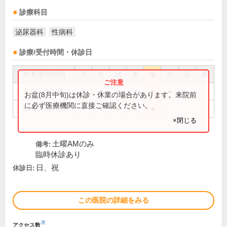
診療科目
泌尿器科
性病科
診療/受付時間・休診日
外来受付時間
月
火
水
木
金
土
日
祝
9:00～12:00
●
●
●
●
●
●
お盆(8月中旬)は休診・休業の場合があります。来院前
に必ず医療機関に直接ご確認ください。
14:00～17:00
●
●
●
●
●
×閉じる
土曜AMのみ
備考:
臨時休診あり
日、祝
休診日:
この医院の詳細をみる
※
アクセス数