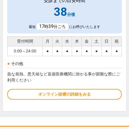
受診までの目安時間
38
分後
17
39
時
分ごろ
最短
にお呼びいたします
受付時間
月
火
水
木
金
土
日
祝
0:00～24:00
●
●
●
●
●
●
●
●
その他
急な発熱、悪天候など直接医療機関に掛かる事が困難な際にご
利用ください
オンライン診療の詳細をみる