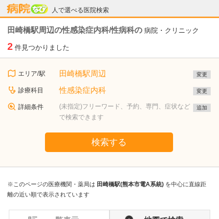
病院なび
人で選べる医院検索
田崎橋駅周辺の性感染症内科/性病科の
病院・クリニック
2
件見つかりました
田崎橋駅周辺
エリア/駅
変更
性感染症内科
診療科目
変更
(未指定)フリーワード、予約、専門、症状など
詳細条件
追加
で検索できます
検索する
※このページの医療機関・薬局は
田崎橋駅(熊本市電A系統)
を中心に直線距
離の近い順で表示されています